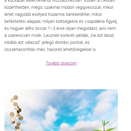
a kockázat kellemetlenül visszaüthessen. Ebben a cikkben
közérthetően, mégis szakmai módon végigvesszük, mikor
lehet nagyobb esélyed hozamra bankbetéttel, mikor
befektetési alappal, milyen költségekre és csapdákra figyelj,
és hogyan állíts össze 1–3 évre olyan megoldást, ami nem
a szerencsén múlik. Lesznek konkrét példák, „ha ezt látod,
inkább azt válaszd” jellegű döntési pontok, és
összehasonlítás más, hasonló lehetőségekkel is.
Tovább olvasom