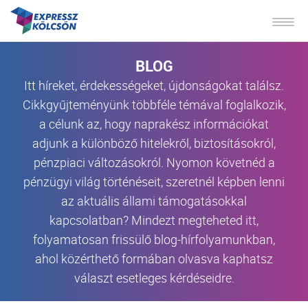
BLOG
Itt híreket, érdekességeket, újdonságokat találsz.
Cikkgyűjteményünk többféle témával foglalkozik,
a célunk az, hogy naprakész információkat
adjunk a különböző hitelekről, biztosításokról,
pénzpiaci változásokról. Nyomon követnéd a
pénzügyi világ történéseit, szeretnél képben lenni
az aktuális állami támogatásokkal
kapcsolatban? Mindezt megteheted itt,
folyamatosan frissülő blog-hírfolyamunkban,
ahol közérthető formában olvasva kaphatsz
választ esetleges kérdéseidre.