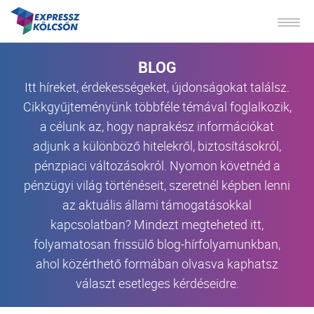
BLOG
Itt híreket, érdekességeket, újdonságokat találsz.
Cikkgyűjteményünk többféle témával foglalkozik,
a célunk az, hogy naprakész információkat
adjunk a különböző hitelekről, biztosításokról,
pénzpiaci változásokról. Nyomon követnéd a
pénzügyi világ történéseit, szeretnél képben lenni
az aktuális állami támogatásokkal
kapcsolatban? Mindezt megteheted itt,
folyamatosan frissülő blog-hírfolyamunkban,
ahol közérthető formában olvasva kaphatsz
választ esetleges kérdéseidre.