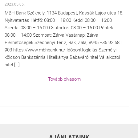
2023.05.05.
MBH Bank Székhely: 1134 Budapest, Kassák Lajos utca 18.
Nyitvatartás Hétfő: 08:00 – 18:00 Kedd: 08:00 – 16:00
Szerda: 08:00 – 16:00 Csütörtök: 08:00 – 16:00 Péntek:
08:00 – 14:00 Szombat: Zárva Vasárnap: Zárva
Elérhetőségek Széchenyi Tér 2, Bak, Zala, 8945 +36 92 581
903 https://www.mbhbank.hu/ Időpontfoglalás Személyi
kölcsön Bankszámla Hitelkártya Babaváró hitel Vállalkozói
hitel […]
Tovább olvasom
AJÁNLATAINK