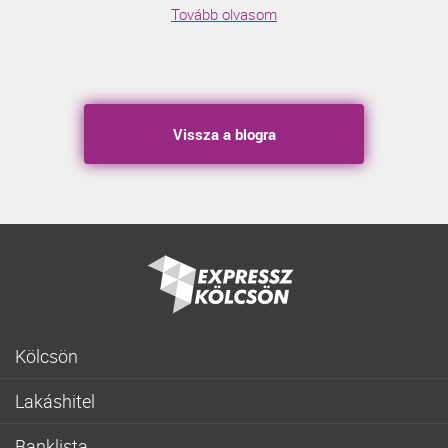
Tovább olvasom
Vissza a blogra
Kölcsön
Gyorskölcsön
Lakáshitel
Fogyasztóbarát személyi hitel
Lakásvásárlás
Lakásfelújítási személyi kölcsön
Banklista