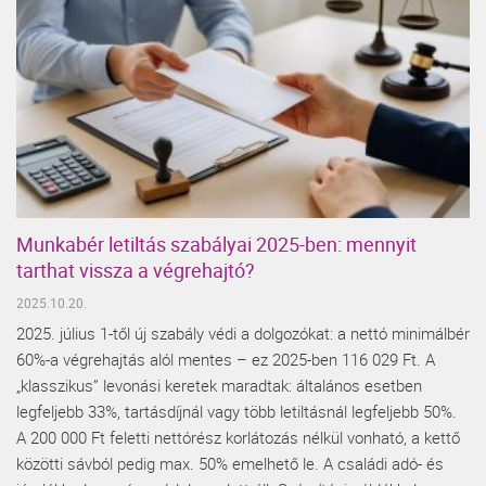
Munkabér letiltás szabályai 2025-ben: mennyit
tarthat vissza a végrehajtó?
2025.10.20.
2025. július 1-től új szabály védi a dolgozókat: a nettó minimálbér
60%-a végrehajtás alól mentes – ez 2025-ben 116 029 Ft. A
„klasszikus” levonási keretek maradtak: általános esetben
legfeljebb 33%, tartásdíjnál vagy több letiltásnál legfeljebb 50%.
A 200 000 Ft feletti nettórész korlátozás nélkül vonható, a kettő
közötti sávból pedig max. 50% emelhető le. A családi adó- és