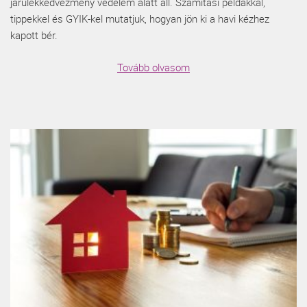
járulékkedvezmény védelem alatt áll. Számítási példákkal,
tippekkel és GYIK-kel mutatjuk, hogyan jön ki a havi kézhez
kapott bér.
Tovább olvasom