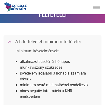
A HITELFELVÉTEL MINIMUM
FELTÉTELEI
A hitelfelvétel minimum feltételei
B
Minimum követelmények:
alkalmazott esetén 3 hónapos
munkaviszony szükséges
jövedelem legalább 3 hónapja számlára
érkezik
minimum nettó minimálbérrel rendelkezik
nincs negatív információ a KHR
rendszerben