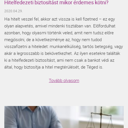
Hitelfedezeti biztosítást mikor érdemes kötni?
2020.04.29.
Ha hitelt veszel fel, akkor azt vissza is kell fizetned – ez egy
olyan alapvetés, amivel mindenki tisztában van. Előfordulhat
azonban, hogy olyasmi történik veled, amit nem tudsz előre
megjósolni, de a következménye az, hogy nem tudod
visszafizetni a hiteledet: munkanélküliség, tartós betegség, vagy
akár a legrosszabb is bekövetkezhet. Az ilyen esetekre találták
ki a hitelfedezeti biztosítást, ami nem csak a bankot védi az
által, hogy biztosítja a hitel megtérülését, de Téged is.
Tovább olvasom