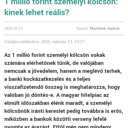
1 millió forint személyi kölcsön:
kinek lehet reális?
2026.03.13.
Szerző:
Martinek András
Utoljára módosítva: 2026. március 13. 15:57
Az 1 millió forint személyi kölcsön sokak
számára elérhetőnek tűnik, de valójában
nemcsak a jövedelem, hanem a meglévő terhek,
a banki kockázatkezelés és a teljes
visszafizetendő összeg is meghatározza, hogy
valóban jó döntés-e. A magyar hitelpiac az
elmúlt időszakban élénk maradt, a személyi
kölcsönök iránti kereslet pedig továbbra is erős,
miközben a bankok közötti verseny lefelé
nyomta az árazást. Ettől még nem mindegy,