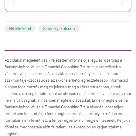
Hitelfelvétel
Személyi kölcsön
Az oldalon megjelent írás kifejezetten informáló jellegű és kizárólag a
Banknavigátor Kft. és a Financial Consulting Zrt. mint a szerzőknek a
véleményét jeleníti meg. A szerzők ezen véleményüket az előzetes
szakmai tájékozódásuk és az akkor elérhető legrészletesebb információk
alapján fogalmazták meg és jelenítik meg a közzétett írásban, ennek
ellenére a szöveg tartalmazhat az olvasás napján már elavult és/vagy már
nem a valóságnak mindenben megfelelő adatokat. Ennek megfelelően a
Banknavigátor Kft. és a Financial Consulting Zrt. a tévedés jogát teljes
mértékben fenntartják, a fenti megfogalmazás semmilyen módon és
formában nem tekinthető a tények egyértelmű megjelenítésének. Kérjük a
döntése meghozatala előtt feltétlenül tájékozódjon és kérjen szakmai
segítséget.