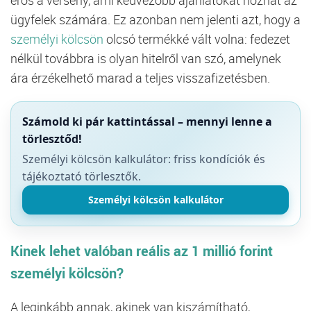
ügyfelek
számára.
Ez
azonban
nem
jelenti
azt,
hogy
a
személyi
kölcsön
olcsó
termékké
vált
volna:
fedezet
nélkül
továbbra
is
olyan
hitelről
van
szó,
amelynek
ára
érzékelhető
marad
a
teljes
visszafizetésben.
Számold ki pár kattintással – mennyi lenne a
törlesztőd!
Személyi kölcsön kalkulátor: friss kondíciók és
tájékoztató törlesztők.
Személyi kölcsön kalkulátor
Kinek
lehet
valóban
reális
az
1
millió
forint
személyi
kölcsön?
A
leginkább
annak,
akinek
van
kiszámítható,