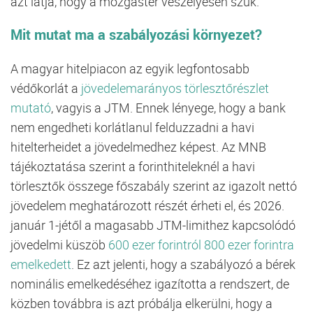
azt
látja,
hogy
a
mozgástér
veszélyesen
szűk.
Mit
mutat
ma
a
szabályozási
környezet?
A
magyar
hitelpiacon
az
egyik
legfontosabb
védőkorlát
a
jövedelemarányos
törlesztőrészlet
mutató
,
vagyis
a
JTM.
Ennek
lényege,
hogy
a
bank
nem
engedheti
korlátlanul
felduzzadni
a
havi
hitelterheidet
a
jövedelmedhez
képest.
Az
MNB
tájékoztatása
szerint
a
forinthiteleknél
a
havi
törlesztők
összege
főszabály
szerint
az
igazolt
nettó
jövedelem
meghatározott
részét
érheti
el,
és
2026.
január
1-
jétől
a
magasabb
JTM-
limithez
kapcsolódó
jövedelmi
küszöb
600
ezer
forintról
800
ezer
forintra
emelkedett
.
Ez
azt
jelenti,
hogy
a
szabályozó
a
bérek
nominális
emelkedéséhez
igazította
a
rendszert,
de
közben
továbbra
is
azt
próbálja
elkerülni,
hogy
a