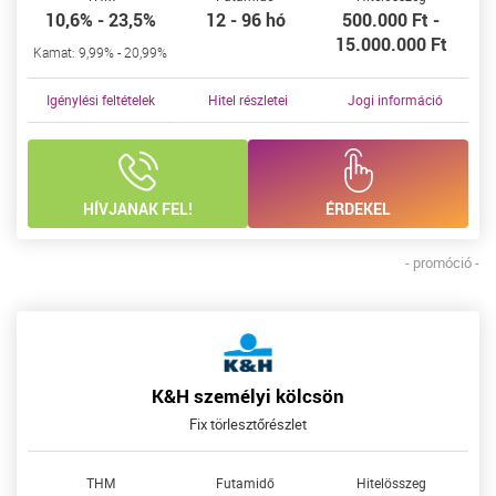
10,6% - 23,5%
12 - 96 hó
500.000 Ft -
15.000.000 Ft
Kamat: 9,99% - 20,99%
Igénylési feltételek
Hitel részletei
Jogi információ
HÍVJANAK FEL!
ÉRDEKEL
- promóció -
K&H személyi kölcsön
Fix törlesztőrészlet
THM
Futamidő
Hitelösszeg