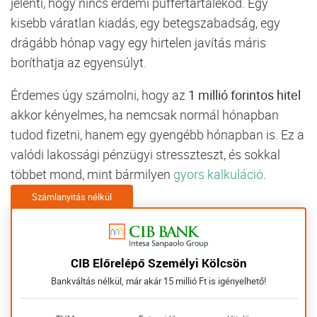
jelenti,
hogy
nincs
érdemi
puffertartalékod.
Egy
kisebb
váratlan
kiadás,
egy
betegszabadság,
egy
drágább
hónap
vagy
egy
hirtelen
javítás
máris
boríthatja
az
egyensúlyt.
Érdemes
úgy
számolni,
hogy
az
1
millió
forintos
hitel
akkor
kényelmes,
ha
nemcsak
normál
hónapban
tudod
fizetni,
hanem
egy
gyengébb
hónapban
is.
Ez
a
valódi
lakossági
pénzügyi
stresszteszt,
és
sokkal
többet
mond,
mint
bármilyen
gyors
kalkuláció
.
Számlanyitás nélkül
CIB Előrelépő Személyi Kölcsön
Bankváltás nélkül, már akár 15 millió Ft is igényelhető!