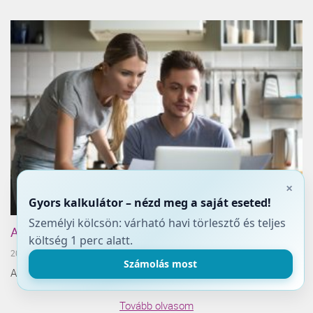
×
Gyors kalkulátor – nézd meg a saját eseted!
Személyi kölcsön: várható havi törlesztő és teljes
A hiteligénylés lépései részletesen
költség 1 perc alatt.
2021.08.26.
Számolás most
A hiteligénylés lépéseivel ismerkedhetsz meg alábbi cikkünkből.
Tovább olvasom