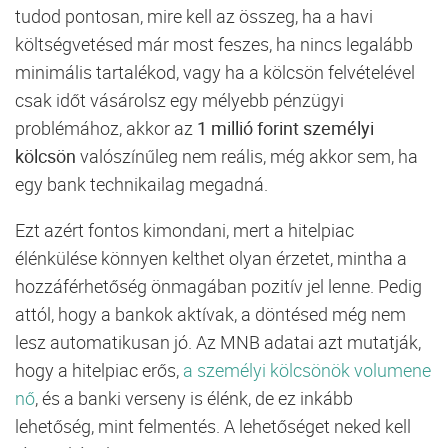
tudod
pontosan,
mire
kell
az
összeg,
ha
a
havi
költségvetésed
már
most
feszes,
ha
nincs
legalább
minimális
tartalékod,
vagy
ha
a
kölcsön
felvételével
csak
időt
vásárolsz
egy
mélyebb
pénzügyi
problémához,
akkor
az
1
millió
forint
személyi
kölcsön
valószínűleg
nem
reális,
még
akkor
sem,
ha
egy
bank
technikailag
megadná.
Ezt
azért
fontos
kimondani,
mert
a
hitelpiac
élénkülése
könnyen
kelthet
olyan
érzetet,
mintha
a
hozzáférhetőség
önmagában
pozitív
jel
lenne.
Pedig
attól,
hogy
a
bankok
aktívak,
a
döntésed
még
nem
lesz
automatikusan
jó.
Az
MNB
adatai
azt
mutatják,
hogy
a
hitelpiac
erős,
a
személyi
kölcsönök
volumene
nő
,
és
a
banki
verseny
is
élénk,
de
ez
inkább
lehetőség,
mint
felmentés.
A
lehetőséget
neked
kell