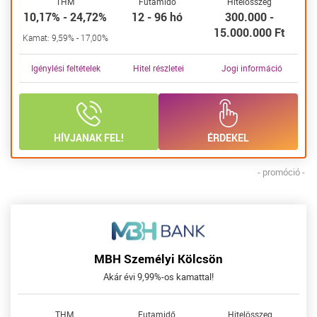
THM
Futamidő
Hitelösszeg
10,17% - 24,72%
12 - 96 hó
300.000 -
15.000.000 Ft
Kamat: 9,59% - 17,00%
Igénylési feltételek
Hitel részletei
Jogi információ
HÍVJANAK FEL!
ÉRDEKEL
- promóció -
MBH Személyi Kölcsön
Akár évi 9,99%-os kamattal!
THM
Futamidő
Hitelösszeg