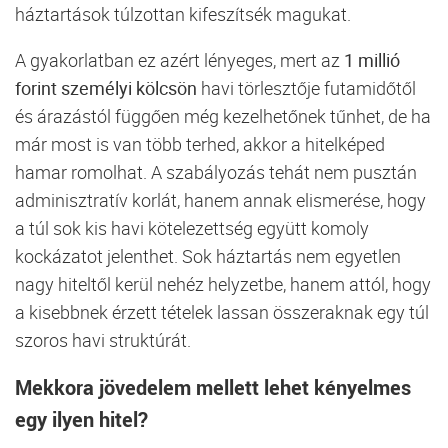
háztartások
túlzottan
kifeszítsék
magukat.
A
gyakorlatban
ez
azért
lényeges,
mert
az
1
millió
forint
személyi
kölcsön
havi
törlesztője
futamidőtől
és
árazástól
függően
még
kezelhetőnek
tűnhet,
de
ha
már
most
is
van
több
terhed,
akkor
a
hitelképed
hamar
romolhat.
A
szabályozás
tehát
nem
pusztán
adminisztratív
korlát,
hanem
annak
elismerése,
hogy
a
túl
sok
kis
havi
kötelezettség
együtt
komoly
kockázatot
jelenthet.
Sok
háztartás
nem
egyetlen
nagy
hiteltől
kerül
nehéz
helyzetbe,
hanem
attól,
hogy
a
kisebbnek
érzett
tételek
lassan
összeraknak
egy
túl
szoros
havi
struktúrát.
Mekkora
jövedelem
mellett
lehet
kényelmes
egy
ilyen
hitel?