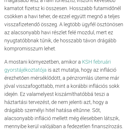
magasabb
lesz
a
havi
törlesztő,
viszont
kevesebb
kamatot
fizetsz
ki
összesen.
Hosszabb
futamidőnél
csökken
a
havi
teher,
de
ezzel
együtt
megnő
a
teljes
visszafizetendő
összeg.
A
legtöbb
ügyfél
ösztönösen
az
alacsonyabb
havi
részlet
felé
mozdul,
mert
ez
nyugtatóbbnak
tűnik,
de
hosszabb
távon
drágább
kompromisszum
lehet.
A
mostani
környezetben,
amikor
a
KSH
februári
gyorstájékoztatója
is
azt
mutatja,
hogy
az
infláció
érezhetően
mérséklődött,
a
pénzromlás
üteme
már
jóval
visszafogottabb,
mint
a
korábbi
inflációs
sokk
idején.
Ez
valamelyest
kiszámíthatóbbá
teszi
a
háztartási
tervezést,
de
nem
jelenti
azt,
hogy
a
drágább
személyi
hitel
hatása
eltűnne.
Sőt,
alacsonyabb
infláció
mellett
még
élesebben
látszik,
mennyibe
kerül
valójában
a
fedezetlen
finanszírozás.