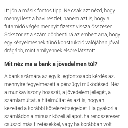
Itt
jön
a
másik
fontos
tipp.
Ne
csak
azt
nézd,
hogy
mennyi
lesz
a
havi
részlet,
hanem
azt
is,
hogy
a
futamidő
végén
mennyit
fizetsz
vissza
összesen.
Sokszor
ez
a
szám
döbbenti
rá
az
embert
arra,
hogy
egy
kényelmesnek
tűnő
konstrukció
valójában
jóval
drágább,
mint
amilyennek
elsőre
látszott.
Mit
néz
ma
a
bank
a
jövedelmen
túl?
A
bank
számára
az
egyik
legfontosabb
kérdés
az,
mennyire
fegyelmezett
a
pénzügyi
működésed.
Nézi
a
munkaviszony
hosszát,
a
jövedelem
jellegét,
a
számlamúltat,
a
hitelmúltat
és
azt
is,
hogyan
kezelted
a
korábbi
kötelezettségeidet.
Ha
gyakori
a
számládon
a
mínusz
közeli
állapot,
ha
rendszeresen
csúszol
más
fizetésekkel,
vagy
ha
korábban
volt