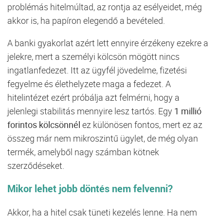
problémás
hitelmúltad,
az
rontja
az
esélyeidet,
még
akkor
is,
ha
papíron
elegendő
a
bevételed.
A
banki
gyakorlat
azért
lett
ennyire
érzékeny
ezekre
a
jelekre,
mert
a
személyi
kölcsön
mögött
nincs
ingatlanfedezet.
Itt
az
ügyfél
jövedelme,
fizetési
fegyelme
és
élethelyzete
maga
a
fedezet.
A
hitelintézet
ezért
próbálja
azt
felmérni,
hogy
a
jelenlegi
stabilitás
mennyire
lesz
tartós.
Egy
1
millió
forintos
kölcsönnél
ez
különösen
fontos,
mert
ez
az
összeg
már
nem
mikroszintű
ügylet,
de
még
olyan
termék,
amelyből
nagy
számban
kötnek
szerződéseket.
Mikor
lehet
jobb
döntés
nem
felvenni?
Akkor,
ha
a
hitel
csak
tüneti
kezelés
lenne.
Ha
nem