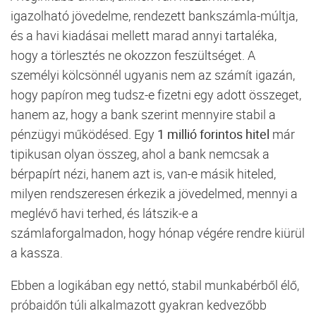
igazolható
jövedelme,
rendezett
bankszámla-
múltja,
és
a
havi
kiadásai
mellett
marad
annyi
tartaléka,
hogy
a
törlesztés
ne
okozzon
feszültséget.
A
személyi
kölcsönnél
ugyanis
nem
az
számít
igazán,
hogy
papíron
meg
tudsz-
e
fizetni
egy
adott
összeget,
hanem
az,
hogy
a
bank
szerint
mennyire
stabil
a
pénzügyi
működésed.
Egy
1
millió
forintos
hitel
már
tipikusan
olyan
összeg,
ahol
a
bank
nemcsak
a
bérpapírt
nézi,
hanem
azt
is,
van-
e
másik
hiteled,
milyen
rendszeresen
érkezik
a
jövedelmed,
mennyi
a
meglévő
havi
terhed,
és
látszik-
e
a
számlaforgalmadon,
hogy
hónap
végére
rendre
kiürül
a
kassza.
Ebben
a
logikában
egy
nettó,
stabil
munkabérből
élő,
próbaidőn
túli
alkalmazott
gyakran
kedvezőbb