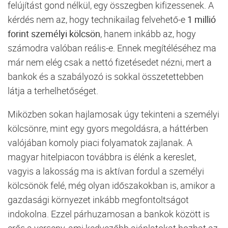
felújítást
gond
nélkül,
egy
összegben
kifizessenek.
A
kérdés
nem
az,
hogy
technikailag
felvehető-
e
1
millió
forint
személyi
kölcsön
,
hanem
inkább
az,
hogy
számodra
valóban
reális-
e.
Ennek
megítéléséhez
ma
már
nem
elég
csak
a
nettó
fizetésedet
nézni,
mert
a
bankok
és
a
szabályozó
is
sokkal
összetettebben
látja
a
terhelhetőséget.
Miközben
sokan
hajlamosak
úgy
tekinteni
a
személyi
kölcsönre,
mint
egy
gyors
megoldásra,
a
háttérben
valójában
komoly
piaci
folyamatok
zajlanak.
A
magyar
hitelpiacon
továbbra
is
élénk
a
kereslet,
vagyis
a
lakosság
ma
is
aktívan
fordul
a
személyi
kölcsönök
felé,
még
olyan
időszakokban
is,
amikor
a
gazdasági
környezet
inkább
megfontoltságot
indokolna.
Ezzel
párhuzamosan
a
bankok
között
is
erős
a
verseny,
ami
kedvezőbb
ajánlatokat
hozhat
az