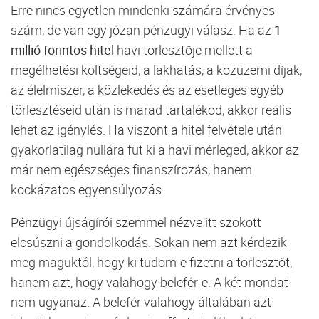
Erre
nincs
egyetlen
mindenki
számára
érvényes
szám,
de
van
egy
józan
pénzügyi
válasz.
Ha
az
1
millió
forintos
hitel
havi
törlesztője
mellett
a
megélhetési
költségeid,
a
lakhatás,
a
közüzemi
díjak,
az
élelmiszer,
a
közlekedés
és
az
esetleges
egyéb
törlesztéseid
után
is
marad
tartalékod,
akkor
reális
lehet
az
igénylés.
Ha
viszont
a
hitel
felvétele
után
gyakorlatilag
nullára
fut
ki
a
havi
mérleged,
akkor
az
már
nem
egészséges
finanszírozás,
hanem
kockázatos
egyensúlyozás.
Pénzügyi
újságírói
szemmel
nézve
itt
szokott
elcsúszni
a
gondolkodás.
Sokan
nem
azt
kérdezik
meg
maguktól,
hogy
ki
tudom-
e
fizetni
a
törlesztőt,
hanem
azt,
hogy
valahogy
belefér-
e.
A
két
mondat
nem
ugyanaz.
A
belefér
valahogy
általában
azt