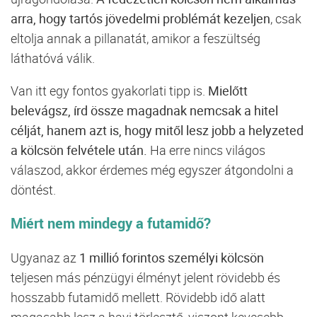
arra,
hogy
tartós
jövedelmi
problémát
kezeljen
,
csak
eltolja
annak
a
pillanatát,
amikor
a
feszültség
láthatóvá
válik.
Van
itt
egy
fontos
gyakorlati
tipp
is.
Mielőtt
belevágsz,
írd
össze
magadnak
nemcsak
a
hitel
célját,
hanem
azt
is,
hogy
mitől
lesz
jobb
a
helyzeted
a
kölcsön
felvétele
után.
Ha
erre
nincs
világos
válaszod,
akkor
érdemes
még
egyszer
átgondolni
a
döntést.
Miért
nem
mindegy
a
futamidő?
Ugyanaz
az
1
millió
forintos
személyi
kölcsön
teljesen
más
pénzügyi
élményt
jelent
rövidebb
és
hosszabb
futamidő
mellett.
Rövidebb
idő
alatt