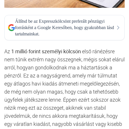
Állítsd be az Expresszkölcsönt preferált pénzügyi
forrásként a Google Keresőben, hogy gyakrabban lásd
tartalmainkat.
Az
1
millió
forint
személyi
kölcsön
első
ránézésre
nem
tűnik
extrém
nagy
összegnek,
mégis
sokat
elárul
arról,
hogyan
gondolkodnak
ma
a
háztartások
a
pénzről.
Ez
az
a
nagyságrend,
amely
már
túlmutat
egy
átlagos
havi
kiadás
átmeneti
megelőlegezésén,
de
még
nem
olyan
magas,
hogy
csak
a
tehetősebb
ügyfelek
játékszere
lenne.
Éppen
ezért
sokszor
azok
nézik
meg
ezt
az
összeget,
akiknek
van
stabil
jövedelmük,
de
nincs
akkora
megtakarításuk,
hogy
egy
váratlan
kiadást,
nagyobb
vásárlást
vagy
kisebb