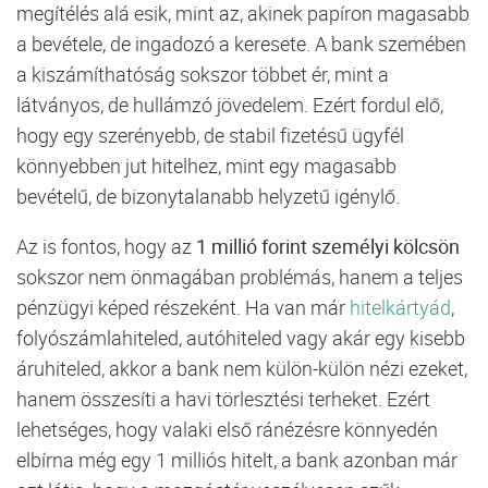
megítélés
alá
esik,
mint
az,
akinek
papíron
magasabb
a
bevétele,
de
ingadozó
a
keresete.
A
bank
szemében
a
kiszámíthatóság
sokszor
többet
ér,
mint
a
látványos,
de
hullámzó
jövedelem.
Ezért
fordul
elő,
hogy
egy
szerényebb,
de
stabil
fizetésű
ügyfél
könnyebben
jut
hitelhez,
mint
egy
magasabb
bevételű,
de
bizonytalanabb
helyzetű
igénylő.
Az
is
fontos,
hogy
az
1
millió
forint
személyi
kölcsön
sokszor
nem
önmagában
problémás,
hanem
a
teljes
pénzügyi
képed
részeként.
Ha
van
már
hitelkártyád
,
folyószámlahiteled,
autóhiteled
vagy
akár
egy
kisebb
áruhiteled,
akkor
a
bank
nem
külön-
külön
nézi
ezeket,
hanem
összesíti
a
havi
törlesztési
terheket.
Ezért
lehetséges,
hogy
valaki
első
ránézésre
könnyedén
elbírna
még
egy
1
milliós
hitelt,
a
bank
azonban
már