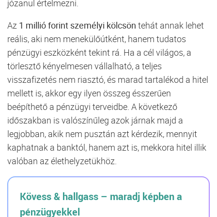
józanul
értelmezni.
Az
1
millió
forint
személyi
kölcsön
tehát
annak
lehet
reális,
aki
nem
menekülőútként,
hanem
tudatos
pénzügyi
eszközként
tekint
rá.
Ha
a
cél
világos,
a
törlesztő
kényelmesen
vállalható,
a
teljes
visszafizetés
nem
riasztó,
és
marad
tartalékod
a
hitel
mellett
is,
akkor
egy
ilyen
összeg
ésszerűen
beépíthető
a
pénzügyi
terveidbe.
A
következő
időszakban
is
valószínűleg
azok
járnak
majd
a
legjobban,
akik
nem
pusztán
azt
kérdezik,
mennyit
kaphatnak
a
banktól,
hanem
azt
is,
mekkora
hitel
illik
valóban
az
élethelyzetükhöz.
Kövess & hallgass – maradj képben a
pénzügyekkel