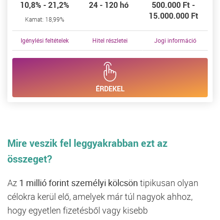
10,8% - 21,2%
24 - 120 hó
500.000 Ft -
15.000.000 Ft
Kamat: 18,99%
Igénylési feltételek
Hitel részletei
Jogi információ
ÉRDEKEL
Mire
veszik
fel
leggyakrabban
ezt
az
összeget?
Az
1
millió
forint
személyi
kölcsön
tipikusan
olyan
célokra
kerül
elő,
amelyek
már
túl
nagyok
ahhoz,
hogy
egyetlen
fizetésből
vagy
kisebb