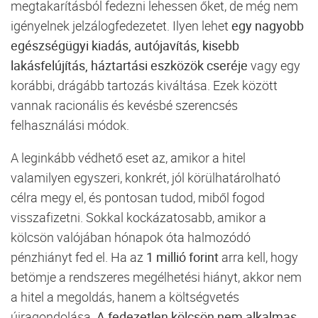
megtakarításból
fedezni
lehessen
őket,
de
még
nem
igényelnek
jelzálogfedezetet.
Ilyen
lehet
egy
nagyobb
egészségügyi
kiadás,
autójavítás,
kisebb
lakásfelújítás,
háztartási
eszközök
cseréje
vagy
egy
korábbi,
drágább
tartozás
kiváltása.
Ezek
között
vannak
racionális
és
kevésbé
szerencsés
felhasználási
módok.
A
leginkább
védhető
eset
az,
amikor
a
hitel
valamilyen
egyszeri,
konkrét,
jól
körülhatárolható
célra
megy
el,
és
pontosan
tudod,
miből
fogod
visszafizetni.
Sokkal
kockázatosabb,
amikor
a
kölcsön
valójában
hónapok
óta
halmozódó
pénzhiányt
fed
el.
Ha
az
1
millió
forint
arra
kell,
hogy
betömje
a
rendszeres
megélhetési
hiányt,
akkor
nem
a
hitel
a
megoldás,
hanem
a
költségvetés
újragondolása.
A
fedezetlen
kölcsön
nem
alkalmas