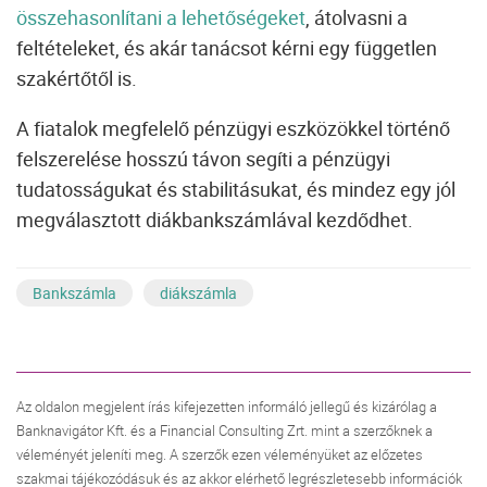
összehasonlítani a lehetőségeket
, átolvasni a
feltételeket, és akár tanácsot kérni egy független
szakértőtől is.
A fiatalok megfelelő pénzügyi eszközökkel történő
felszerelése hosszú távon segíti a pénzügyi
tudatosságukat és stabilitásukat, és mindez egy jól
megválasztott diákbankszámlával kezdődhet.
Bankszámla
diákszámla
Az oldalon megjelent írás kifejezetten informáló jellegű és kizárólag a
Banknavigátor Kft. és a Financial Consulting Zrt. mint a szerzőknek a
véleményét jeleníti meg. A szerzők ezen véleményüket az előzetes
szakmai tájékozódásuk és az akkor elérhető legrészletesebb információk