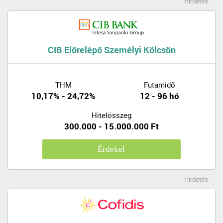
Hirdetés
CIB Előrelépő Személyi Kölcsön
THM
Futamidő
10,17% - 24,72%
12 - 96 hó
Hitelösszeg
300.000 - 15.000.000 Ft
Érdekel
Hirdetés