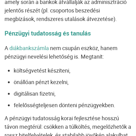
amely során a bankok átvállalják az adminisztráció
jelentős részét (pl. csoportos beszedési
megbízások, rendszeres utalások átvezetése).
Pénzügyi tudatosság és tanulás
A
diákbankszámla
nem csupán eszköz, hanem
pénzügyi nevelési lehetőség is. Megtanít:
költségvetést készíteni,
önállóan pénzt kezelni,
digitálisan fizetni,
felelősségteljesen dönteni pénzügyekben.
A pénzügyi tudatosság korai fejlesztése hosszú
távon megtérül: csökken a túlköltés, megelőzhetők a
rossz hitelfelvételek, és stabilabb jövőkép alakulhat