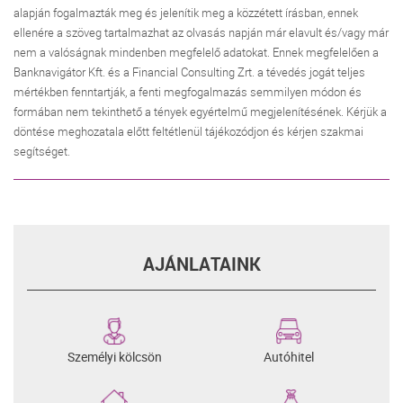
alapján fogalmazták meg és jelenítik meg a közzétett írásban, ennek
ellenére a szöveg tartalmazhat az olvasás napján már elavult és/vagy már
nem a valóságnak mindenben megfelelő adatokat. Ennek megfelelően a
Banknavigátor Kft. és a Financial Consulting Zrt. a tévedés jogát teljes
mértékben fenntartják, a fenti megfogalmazás semmilyen módon és
formában nem tekinthető a tények egyértelmű megjelenítésének. Kérjük a
döntése meghozatala előtt feltétlenül tájékozódjon és kérjen szakmai
segítséget.
AJÁNLATAINK
Személyi kölcsön
Autóhitel