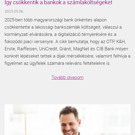
Így csökkentik a bankok a számlaköltségeket
2025.05.06.
2025-ben több magyarországi bank önkéntes alapon
csökkentette a lakossági bankszámlák költségeit, válaszul a
kormányzati elvárásokra, a digitalizáció térnyerésére és a
fokozódó piaci versenyre. A cikk bemutatja, hogy az OTP, K&H,
Erste, Raiffeisen, UniCredit, Gránit, MagNet és CIB Bank milyen
konkrét lépéseket tettek a díjak mérséklésére, valamint felhívja a
figyelmet az ügyfelek számára releváns feltételekre is.
Tovább olvasom