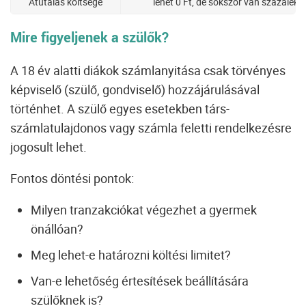
Átutalás költsége
lehet 0 Ft, de sokszor van százalékos
Mire figyeljenek a szülők?
A 18 év alatti diákok számlanyitása csak törvényes
képviselő (szülő, gondviselő) hozzájárulásával
történhet. A szülő egyes esetekben társ-
számlatulajdonos vagy számla feletti rendelkezésre
jogosult lehet.
Fontos döntési pontok:
Milyen tranzakciókat végezhet a gyermek
önállóan?
Meg lehet-e határozni költési limitet?
Van-e lehetőség értesítések beállítására
szülőknek is?