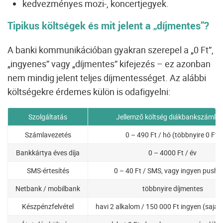
kedvezményes mozi-, koncertjegyek.
Tipikus költségek és mit jelent a „díjmentes”?
A banki kommunikációban gyakran szerepel a „0 Ft”,
„ingyenes” vagy „díjmentes” kifejezés – ez azonban
nem mindig jelent teljes díjmentességet. Az alábbi
költségekre érdemes külön is odafigyelni:
Szolgáltatás
Jellemző költség diákbankszámlán
Számlavezetés
0 – 490 Ft / hó (többnyire 0 Ft)
Bankkártya éves díja
0 – 4000 Ft / év
SMS-értesítés
0 – 40 Ft / SMS, vagy ingyen push-
Netbank / mobilbank
többnyire díjmentes
Készpénzfelvétel
havi 2 alkalom / 150 000 Ft ingyen (saját