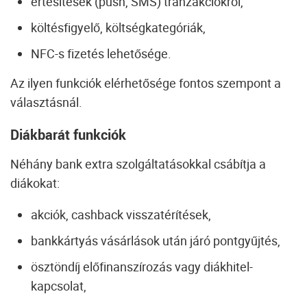
értesítések (push, SMS) tranzakciókról,
költésfigyelő, költségkategóriák,
NFC-s fizetés lehetősége.
Az ilyen funkciók elérhetősége fontos szempont a
választásnál.
Diákbarát funkciók
Néhány bank extra szolgáltatásokkal csábítja a
diákokat:
akciók, cashback visszatérítések,
bankkártyás vásárlások után járó pontgyűjtés,
ösztöndíj előfinanszírozás vagy diákhitel-
kapcsolat,