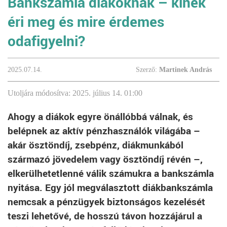
Bankszámla diákoknak – kinek
éri meg és mire érdemes
odafigyelni?
2025.07.14.
Szerző:
Martinek András
Utoljára módosítva: 2025. július 14. 01:00
Ahogy a diákok egyre önállóbbá válnak, és
belépnek az aktív pénzhasználók világába –
akár ösztöndíj, zsebpénz, diákmunkából
származó jövedelem vagy ösztöndíj révén –,
elkerülhetetlenné válik számukra a bankszámla
nyitása. Egy jól megválasztott diákbankszámla
nemcsak a pénzügyek biztonságos kezelését
teszi lehetővé, de hosszú távon hozzájárul a