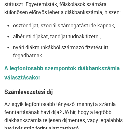
státuszt. Egyetemisták, főiskolások számára
különösen előnyös lehet a diákbankszámla, hiszen:
ösztöndíjat, szociális támogatást ide kapnak,
albérleti díjakat, tandíjat tudnak fizetni,
nyári diákmunkákból származó fizetést itt
fogadhatnak.
A legfontosabb szempontok diákbankszámla
választásakor
Számlavezetési díj
Az egyik legfontosabb tényező: mennyi a számla
fenntartásának havi díja? Jó hír, hogy a legtöbb
diákbankszámla teljesen díjmentes, vagy legalábbis
havi pár száz forint alatt tartható.