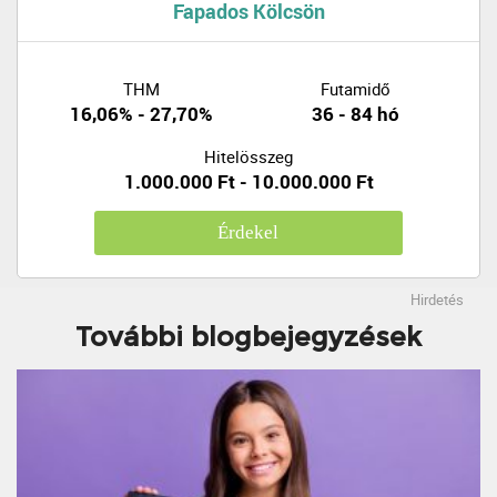
Fapados Kölcsön
THM
Futamidő
16,06% - 27,70%
36 - 84 hó
Hitelösszeg
1.000.000 Ft - 10.000.000 Ft
Érdekel
Hirdetés
További blogbejegyzések