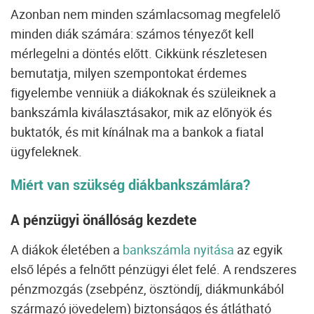
Azonban nem minden számlacsomag megfelelő
minden diák számára: számos tényezőt kell
mérlegelni a döntés előtt. Cikkünk részletesen
bemutatja, milyen szempontokat érdemes
figyelembe venniük a diákoknak és szüleiknek a
bankszámla kiválasztásakor, mik az előnyök és
buktatók, és mit kínálnak ma a bankok a fiatal
ügyfeleknek.
Miért van szükség diákbankszámlára?
A pénzügyi önállóság kezdete
A diákok életében a
bankszámla nyitása
az egyik
első lépés a felnőtt pénzügyi élet felé. A rendszeres
pénzmozgás (zsebpénz, ösztöndíj, diákmunkából
származó jövedelem) biztonságos és átlátható