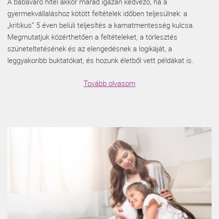
A babaváró hitel akkor marad igazán kedvező, ha a
gyermekvállaláshoz kötött feltételek időben teljesülnek: a
„kritikus” 5 éven belüli teljesítés a kamatmentesség kulcsa.
Megmutatjuk közérthetően a feltételeket, a törlesztés
szüneteltetésének és az elengedésnek a logikáját, a
leggyakoribb buktatókat, és hozunk életből vett példákat is.
Tovább olvasom