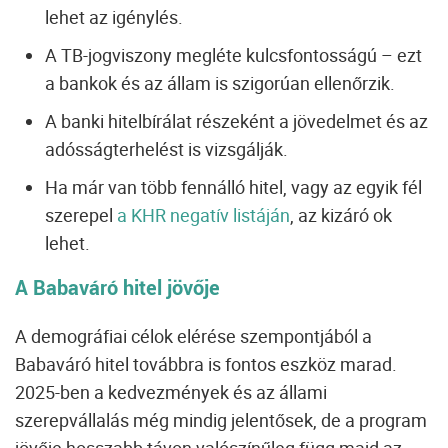
lehet az igénylés.
A TB-jogviszony megléte kulcsfontosságú – ezt
a bankok és az állam is szigorúan ellenőrzik.
A banki hitelbírálat részeként a jövedelmet és az
adósságterhelést is vizsgálják.
Ha már van több fennálló hitel, vagy az egyik fél
szerepel
a KHR negatív listáján
, az kizáró ok
lehet.
A Babaváró hitel jövője
A demográfiai célok elérése szempontjából a
Babaváró hitel továbbra is fontos eszköz marad.
2025-ben a kedvezmények és az állami
szerepvállalás még mindig jelentősek, de a program
jövője hosszabb távon valószínűleg függ majd az