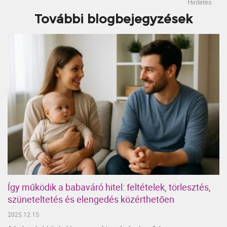
Hirdetés
További blogbejegyzések
Így működik a babaváró hitel: feltételek, törlesztés,
szüneteltetés és elengedés közérthetően
2025.12.15.