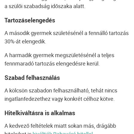
a szülői szabadság időszaka alatt.
Tartozáselengedés
A második gyermek születésénél a fennálló tartozás
30%-át elengedik.
A harmadik gyermek megszületésénél a teljes
fennmaradó tartozás elengedésre kerül.
Szabad felhasználás
A kölcsön szabadon felhasználható, tehát nincs
ingatlanfedezethez vagy konkrét célhoz kötve.
Hitelkiváltásra is alkalmas
A kedvező feltételek miatt sokan más, drágább
hiteleiket is
kiváltják Babaváró hitellel
.