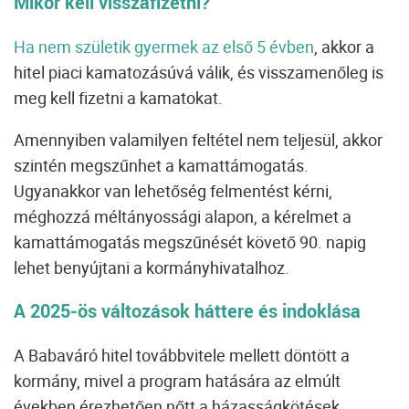
Mikor kell visszafizetni?
Ha nem születik gyermek az első 5 évben
, akkor a
hitel piaci kamatozásúvá válik, és visszamenőleg is
meg kell fizetni a kamatokat.
Amennyiben valamilyen feltétel nem teljesül, akkor
szintén megszűnhet a kamattámogatás.
Ugyanakkor van lehetőség felmentést kérni,
méghozzá méltányossági alapon, a kérelmet a
kamattámogatás megszűnését követő 90. napig
lehet benyújtani a kormányhivatalhoz.
A 2025-ös változások háttere és indoklása
A
Babaváró hitel
továbbvitele mellett döntött a
kormány, mivel a program hatására az elmúlt
években érezhetően nőtt a házasságkötések