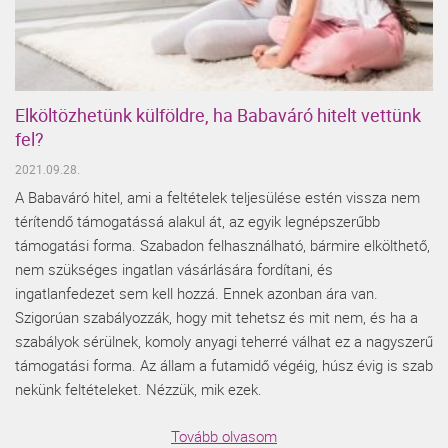
Elköltözhetünk külföldre, ha Babaváró hitelt vettünk
fel?
2021.09.28.
A Babaváró hitel, ami a feltételek teljesülése estén vissza nem
térítendő támogatássá alakul át, az egyik legnépszerűbb
támogatási forma. Szabadon felhasználható, bármire elkölthető,
nem szükséges ingatlan vásárlására fordítani, és
ingatlanfedezet sem kell hozzá. Ennek azonban ára van.
Szigorúan szabályozzák, hogy mit tehetsz és mit nem, és ha a
szabályok sérülnek, komoly anyagi teherré válhat ez a nagyszerű
támogatási forma. Az állam a futamidő végéig, húsz évig is szab
nekünk feltételeket. Nézzük, mik ezek.
Tovább olvasom