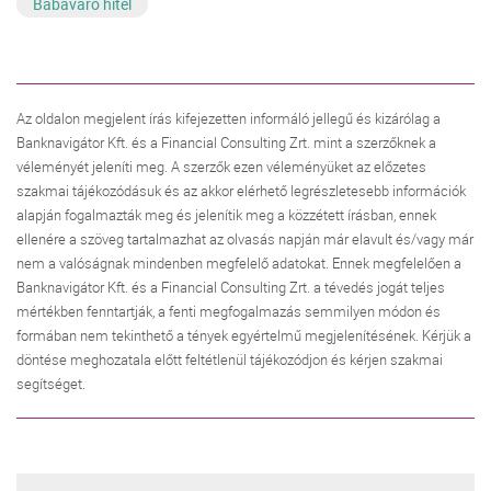
Babaváró hitel
Az oldalon megjelent írás kifejezetten informáló jellegű és kizárólag a
Banknavigátor Kft. és a Financial Consulting Zrt. mint a szerzőknek a
véleményét jeleníti meg. A szerzők ezen véleményüket az előzetes
szakmai tájékozódásuk és az akkor elérhető legrészletesebb információk
alapján fogalmazták meg és jelenítik meg a közzétett írásban, ennek
ellenére a szöveg tartalmazhat az olvasás napján már elavult és/vagy már
nem a valóságnak mindenben megfelelő adatokat. Ennek megfelelően a
Banknavigátor Kft. és a Financial Consulting Zrt. a tévedés jogát teljes
mértékben fenntartják, a fenti megfogalmazás semmilyen módon és
formában nem tekinthető a tények egyértelmű megjelenítésének. Kérjük a
döntése meghozatala előtt feltétlenül tájékozódjon és kérjen szakmai
segítséget.