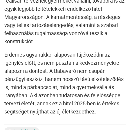
reálisan terveznek gyermeket vállalni, továbbra is az
egyik legjobb feltételekkel rendelkező hitel
Magyarországon.
A kamatmentesség, a részleges
vagy teljes tartozáselengedés, valamint a szabad
felhasználás rugalmassága vonzóvá teszik a
konstrukciót.
Érdemes ugyanakkor alaposan tájékozódni az
igénylés előtt, és nem pusztán a kedvezményekre
alapozni a döntést. A Babaváró nem csupán
pénzügyi eszköz, hanem hosszú távú elköteleződés
is, mind a párkapcsolat, mind a gyermekvállalás
irányában. Aki azonban tudatosan és felelősséggel
tervezi életét, annak ez a hitel 2025-ben is értékes
segítséget nyújthat az új életkezdethez.