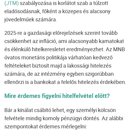
(JTM)
szabályozása is korlátot szab a túlzott
eladósodásnak, főként a közepes és alacsony
jövedelműek számára.
2025-re a gazdasági előrejelzések szerint tovább
csökkenhet az infláció, ami alacsonyabb kamatokat
és élénkülő hitelkeresletet eredményezhet. Az MNB
óvatos monetáris politikája várhatóan kedvező
feltételeket biztosít majd a lakossági hitelezés
számára, de az intézmény egyben szigorúbban
ellenőrzi is a bankokat a felelős hitelezés érdekében.
Mire érdemes figyelni hitelfelvétel előtt?
Bár a kínálat csábító lehet, egy személyi kölcsön
felvétele mindig komoly pénzügyi döntés. Az alábbi
szempontokat érdemes mérlegelni: