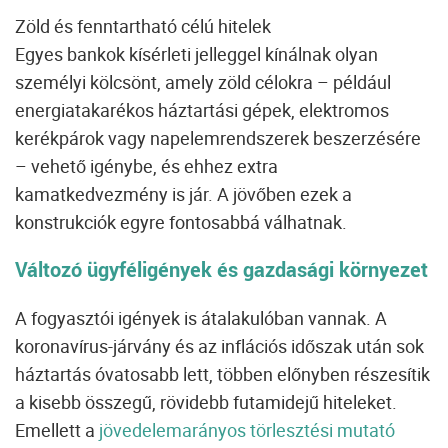
Zöld és fenntartható célú hitelek
Egyes bankok kísérleti jelleggel kínálnak olyan
személyi kölcsönt, amely zöld célokra – például
energiatakarékos háztartási gépek, elektromos
kerékpárok vagy napelemrendszerek beszerzésére
– vehető igénybe, és ehhez extra
kamatkedvezmény is jár. A jövőben ezek a
konstrukciók egyre fontosabbá válhatnak.
Változó ügyféligények és gazdasági környezet
A fogyasztói igények is átalakulóban vannak. A
koronavírus-járvány és az inflációs időszak után sok
háztartás óvatosabb lett, többen előnyben részesítik
a kisebb összegű, rövidebb futamidejű hiteleket.
Emellett a
jövedelemarányos törlesztési mutató