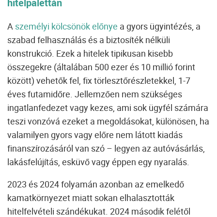
hitelpalettán
A
személyi kölcsönök előnye
a gyors ügyintézés, a
szabad felhasználás és a biztosíték nélküli
konstrukció. Ezek a hitelek tipikusan kisebb
összegekre (általában 500 ezer és 10 millió forint
között) vehetők fel, fix törlesztőrészletekkel, 1-7
éves futamidőre. Jellemzően nem szükséges
ingatlanfedezet vagy kezes, ami sok ügyfél számára
teszi vonzóvá ezeket a megoldásokat, különösen, ha
valamilyen gyors vagy előre nem látott kiadás
finanszírozásáról van szó – legyen az autóvásárlás,
lakásfelújítás, esküvő vagy éppen egy nyaralás.
2023 és 2024 folyamán azonban az emelkedő
kamatkörnyezet miatt sokan elhalasztották
hitelfelvételi szándékukat. 2024 második felétől