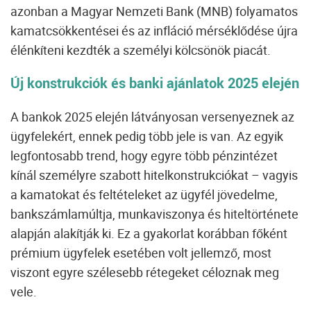
azonban a Magyar Nemzeti Bank (MNB) folyamatos
kamatcsökkentései és az infláció mérséklődése újra
élénkíteni kezdték a személyi kölcsönök piacát.
Új konstrukciók és banki ajánlatok 2025 elején
A bankok 2025 elején látványosan versenyeznek az
ügyfelekért, ennek pedig több jele is van. Az egyik
legfontosabb trend, hogy egyre több pénzintézet
kínál személyre szabott hitelkonstrukciókat – vagyis
a kamatokat és feltételeket az ügyfél jövedelme,
bankszámlamúltja, munkaviszonya és hiteltörténete
alapján alakítják ki. Ez a gyakorlat korábban főként
prémium ügyfelek esetében volt jellemző, most
viszont egyre szélesebb rétegeket céloznak meg
vele.