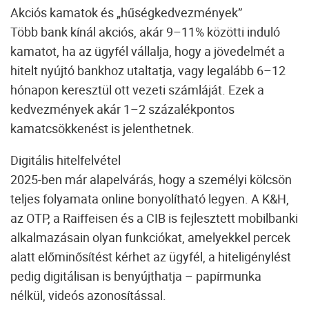
Akciós kamatok és „hűségkedvezmények”
Több bank kínál akciós, akár 9–11% közötti induló
kamatot, ha az ügyfél vállalja, hogy a jövedelmét a
hitelt nyújtó bankhoz utaltatja, vagy legalább 6–12
hónapon keresztül ott vezeti számláját. Ezek a
kedvezmények akár 1–2 százalékpontos
kamatcsökkenést is jelenthetnek.
Digitális hitelfelvétel
2025-ben már alapelvárás, hogy a személyi kölcsön
teljes folyamata online bonyolítható legyen. A K&H,
az OTP, a Raiffeisen és a CIB is fejlesztett mobilbanki
alkalmazásain olyan funkciókat, amelyekkel percek
alatt előminősítést kérhet az ügyfél, a hiteligénylést
pedig digitálisan is benyújthatja – papírmunka
nélkül, videós azonosítással.