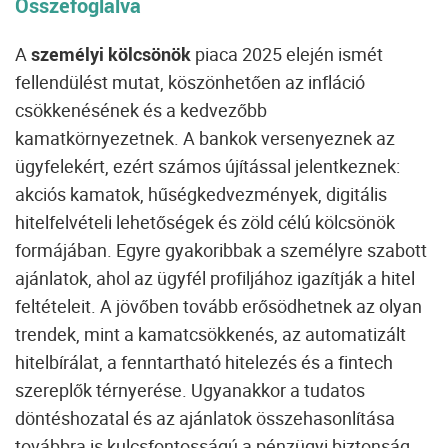
Összefoglalva
A
személyi kölcsönök
piaca 2025 elején ismét
fellendülést mutat, köszönhetően az infláció
csökkenésének és a kedvezőbb
kamatkörnyezetnek. A bankok versenyeznek az
ügyfelekért, ezért számos újítással jelentkeznek:
akciós kamatok, hűségkedvezmények, digitális
hitelfelvételi lehetőségek és zöld célú kölcsönök
formájában. Egyre gyakoribbak a személyre szabott
ajánlatok, ahol az ügyfél profiljához igazítják a hitel
feltételeit. A jövőben tovább erősödhetnek az olyan
trendek, mint a kamatcsökkenés, az automatizált
hitelbírálat, a fenntartható hitelezés és a fintech
szereplők térnyerése. Ugyanakkor a tudatos
döntéshozatal és az ajánlatok összehasonlítása
továbbra is kulcsfontosságú a pénzügyi biztonság