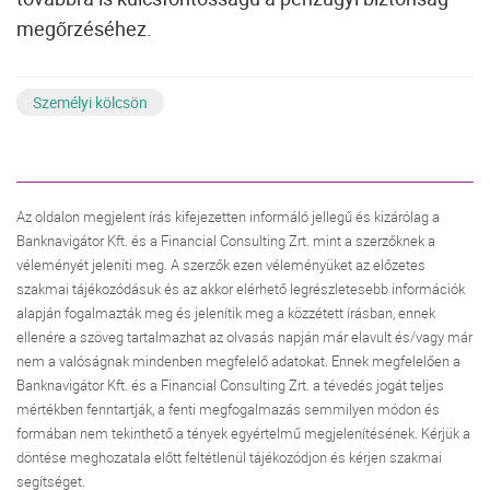
megőrzéséhez.
Személyi kölcsön
Az oldalon megjelent írás kifejezetten informáló jellegű és kizárólag a
Banknavigátor Kft. és a Financial Consulting Zrt. mint a szerzőknek a
véleményét jeleníti meg. A szerzők ezen véleményüket az előzetes
szakmai tájékozódásuk és az akkor elérhető legrészletesebb információk
alapján fogalmazták meg és jelenítik meg a közzétett írásban, ennek
ellenére a szöveg tartalmazhat az olvasás napján már elavult és/vagy már
nem a valóságnak mindenben megfelelő adatokat. Ennek megfelelően a
Banknavigátor Kft. és a Financial Consulting Zrt. a tévedés jogát teljes
mértékben fenntartják, a fenti megfogalmazás semmilyen módon és
formában nem tekinthető a tények egyértelmű megjelenítésének. Kérjük a
döntése meghozatala előtt feltétlenül tájékozódjon és kérjen szakmai
segítséget.