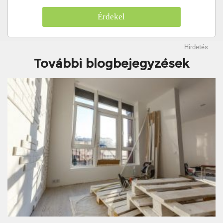
Érdekel
Hirdetés
További blogbejegyzések