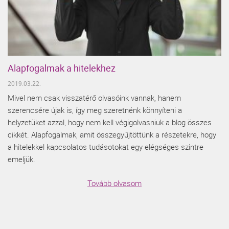
Alapfogalmak a hitelekhez
2019.03.22.
Mivel nem csak visszatérő olvasóink vannak, hanem
szerencsére újak is, így meg szeretnénk könnyíteni a
helyzetüket azzal, hogy nem kell végigolvasniuk a blog összes
cikkét. Alapfogalmak, amit összegyűjtöttünk a részetekre, hogy
a hitelekkel kapcsolatos tudásotokat egy elégséges szintre
emeljük.
Tovább olvasom