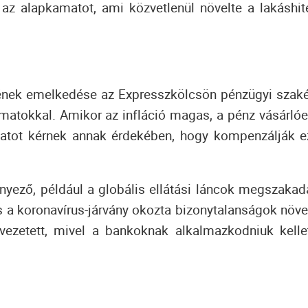
z alapkamatot, ami közvetlenül növelte a lakáshit
ntjének emelkedése az Expresszkölcsön pénzügyi szaké
amatokkal.
Amikor az infláció magas, a pénz vásárlóe
atot kérnek annak érdekében, hogy kompenzálják e
yező, például a globális ellátási láncok megszakad
s a koronavírus-járvány okozta bizonytalanságok növe
ezetett, mivel a bankoknak alkalmazkodniuk kelle