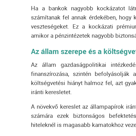
Ha a bankok nagyobb kockázatot lát
számítanak fel annak érdekében, hogy 
veszteségeket.
Ez a kockázati prémium
amikor a pénzintézetek nagyobb biztonság
Az állam szerepe és a költségvet
Az állam gazdaságpolitikai intézked
finanszírozása, szintén befolyásolják 
költségvetési hiányt halmoz fel, azt gya
iránti keresletet.
A növekvő kereslet az állampapírok ir
számára ezek biztonságos befektet
hiteleknél is magasabb kamatokhoz veze