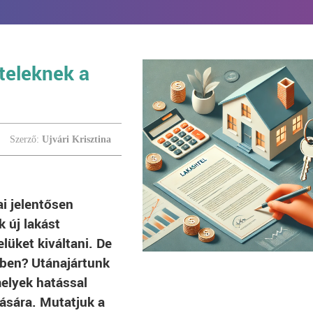
teleknek a
Szerző:
Ujvári Krisztina
i jelentősen
 új lakást
lüket kiváltani. De
ében? Utánajártunk
elyek hatással
ására. Mutatjuk a