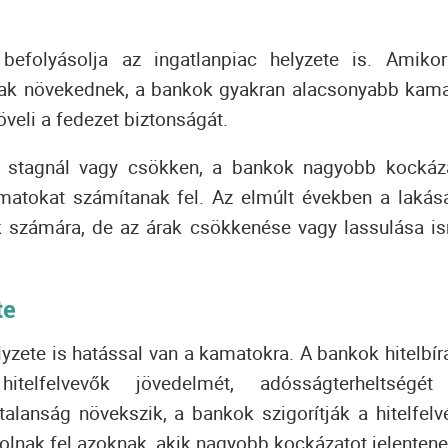
 befolyásolja az ingatlanpiac helyzete is.
Amikor
anárak növekednek, a bankok gyakran alacsonyabb kama
növeli a fedezet biztonságát.
c stagnál vagy csökken, a bankok nagyobb kockáz
matokat számítanak fel.
Az elmúlt években a lakás
k számára, de az árak csökkenése vagy lassulása i
te
lyzete is hatással van a kamatokra.
A bankok hitelbírá
telfelvevők jövedelmét, adósságterheltségét
lanság növekszik, a bankok szigorítják a hitelfelvé
lnak fel azoknak, akik nagyobb kockázatot jelentene