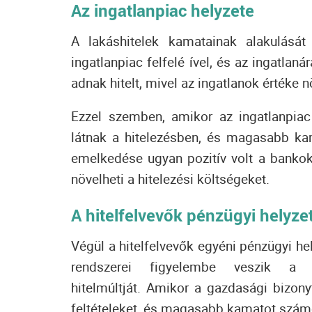
Az ingatlanpiac helyzete
A lakáshitelek kamatainak alakulását
ingatlanpiac felfelé ível, és az ingatl
adnak hitelt, mivel az ingatlanok értéke 
Ezzel szemben, amikor az ingatlanpia
látnak a hitelezésben, és magasabb ka
emelkedése ugyan pozitív volt a banko
növelheti a hitelezési költségeket.
A hitelfelvevők pénzügyi helyze
Végül a hitelfelvevők egyéni pénzügyi he
rendszerei figyelembe veszik a hi
hitelmúltját.
Amikor a gazdasági bizonyta
feltételeket, és magasabb kamatot számo