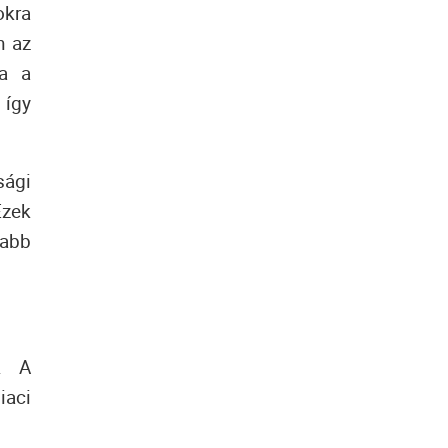
okra
n az
ja a
 így
sági
Ezek
abb
en.
A
iaci