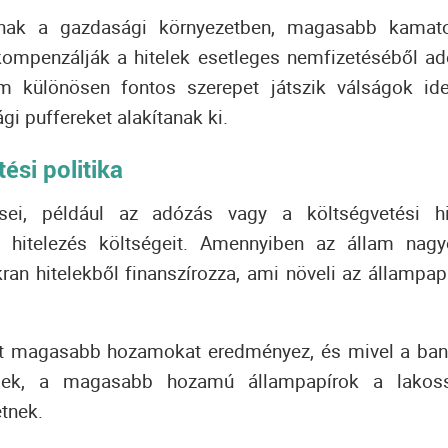
nak a gazdasági környezetben, magasabb kamat
kompenzálják a hitelek esetleges nemfizetéséből a
 különösen fontos szerepet játszik válságok ide
i puffereket alakítanak ki.
ési politika
ései, például az adózás vagy a költségvetési h
a hitelezés költségeit.
Amennyiben az állam nagy
kran hitelekből finanszírozza, ami növeli az állampap
ánt magasabb hozamokat eredményez, és mivel a ba
ések, a magasabb hozamú állampapírok a lakos
tnek.