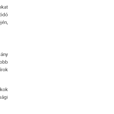
okat
dódó
jén,
iány
obb
írok
nkok
sági