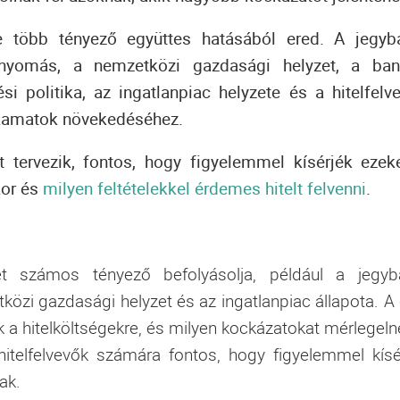
 több tényező együttes hatásából ered. A jegyb
 nyomás, a nemzetközi gazdasági helyzet, a ba
si politika, az ingatlanpiac helyzete és a hitelfelv
a kamatok növekedéséhez.
t tervezik, fontos, hogy figyelemmel kísérjék ezek
kor és
milyen feltételekkel érdemes hitelt felvenni
.
t számos tényező befolyásolja, például a jegyb
tközi gazdasági helyzet és az ingatlanpiac állapota. A 
 a hitelköltségekre, és milyen kockázatokat mérlegeln
 hitelfelvevők számára fontos, hogy figyelemmel kísé
ak.