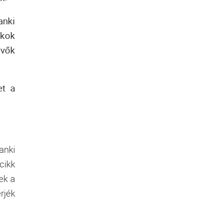
anki
nkok
evők
et a
anki
cikk
ek a
rjék