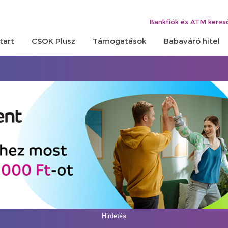
Bankfiók és ATM keres
tart
CSOK Plusz
Támogatások
Babaváró hitel
Hirdetés