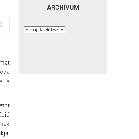
ARCHÍVUM
Archívum
amat
ozza
ja a
atot
áció
tnak
kja,