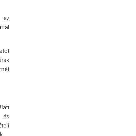
 az
ttal
atot
árak
smét
lati
 és
teli
k.