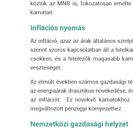
köztük az MNB is, fokozatosan emelte a
kamatait.
Inflációs nyomás
Az infláció, azaz az árak általános szi
szerint szoros kapcsolatban áll a hitelk
csökken, és a hitelezők magasabb kam
veszteséget.
Az elmúlt években számos gazdasági tén
az energiaárak drasztikus növekedése, é
az inflációt.
Ez növekvő kamatokhoz v
megváltozott pénzügyi környezethez.
Nemzetközi gazdasági helyzet