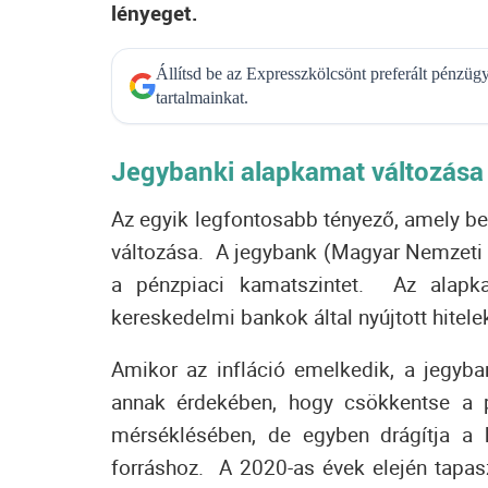
lényeget.
Állítsd be az Expresszkölcsönt preferált pénzü
tartalmainkat.
Jegybanki alapkamat változása
Az egyik legfontosabb tényező, amely be
változása.
A jegybank (Magyar Nemzeti 
a pénzpiaci kamatszintet.
Az alapk
kereskedelmi bankok által nyújtott hitele
Amikor az infláció emelkedik, a jegyb
annak érdekében, hogy csökkentse a
mérséklésében, de egyben drágítja a 
forráshoz.
A 2020-as évek elején tapas