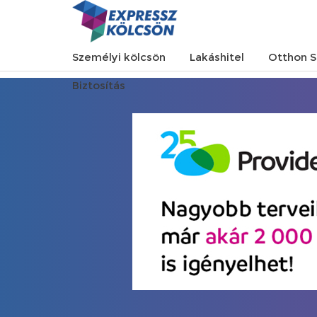
Személyi kölcsön
Lakáshitel
Otthon S
Biztosítás