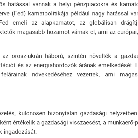
tős hatással vannak a helyi pénzpiacokra és kamat
erve (Fed) kamatpolitikája például nagy hatással va
ed emeli az alapkamatot, az globálisan drágít
ktetők magasabb hozamot várnak el, ami az európai,
az orosz-ukrán háború, szintén növelték a gazda
inflációt és az energiahordozók árának emelkedését.
elárainak növekedéséhez vezettek, ami magas
zelés, különösen bizonytalan gazdasági helyzetb
ként értékelik a gazdasági visszaesést, a munkaerő-p
ak ingadozását.