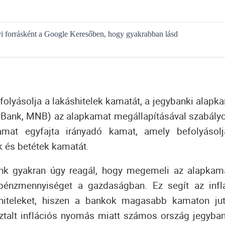
gyi forrásként a Google Keresőben, hogy gyakrabban lásd
folyásolja a lakáshitelek kamatát, a jegybanki alapk
Bank, MNB) az alapkamat megállapításával szabály
amat egyfajta irányadó kamat, amely befolyásol
k és betétek kamatát.
ank gyakran úgy reagál, hogy megemeli az alapkam
 pénzmennyiséget a gazdaságban.
Ez segít az infl
hiteleket, hiszen a bankok magasabb kamaton ju
ztalt inflációs nyomás miatt számos ország jegyban