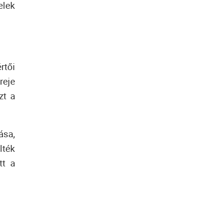
elek
rtői
reje
zt a
ása,
lték
tt a