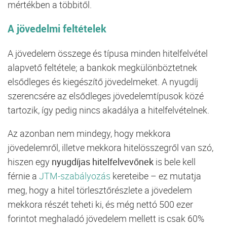
mértékben a többitől.
A jövedelmi feltételek
A jövedelem összege és típusa minden hitelfelvétel
alapvető feltétele; a bankok megkülönböztetnek
elsődleges és kiegészítő jövedelmeket. A nyugdíj
szerencsére az elsődleges jövedelemtípusok közé
tartozik, így pedig nincs akadálya a hitelfelvételnek.
Az azonban nem mindegy, hogy mekkora
jövedelemről, illetve mekkora hitelösszegről van szó,
hiszen egy
nyugdíjas hitelfelvevőnek
is bele kell
férnie a
JTM-szabályozás
kereteibe – ez mutatja
meg, hogy a hitel törlesztőrészlete a jövedelem
mekkora részét teheti ki, és még nettó 500 ezer
forintot meghaladó jövedelem mellett is csak 60%