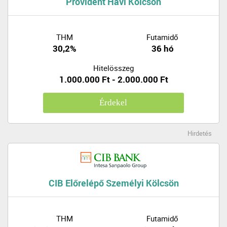
Provident Havi Kölcsön
THM
Futamidő
30,2%
36 hó
Hitelösszeg
1.000.000 Ft - 2.000.000 Ft
Érdekel
Hirdetés
CIB Előrelépő Személyi Kölcsön
THM
Futamidő