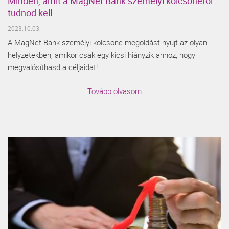
Minden, amit a MagNet Bank személyi kölcsönéről
tudnod kell
2023.10.03.
A MagNet Bank személyi kölcsöne megoldást nyújt az olyan
helyzetekben, amikor csak egy kicsi hiányzik ahhoz, hogy
megvalósíthasd a céljaidat!
Tovább olvasom