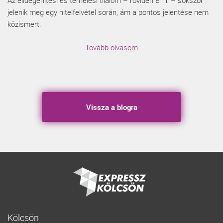
Az elidegenítési és terhelési tilalom – röviden ETT – sokszor
jelenik meg egy hitelfelvétel során, ám a pontos jelentése nem
közismert.
Tovább olvasom
Vissza a blogra
Kölcsön