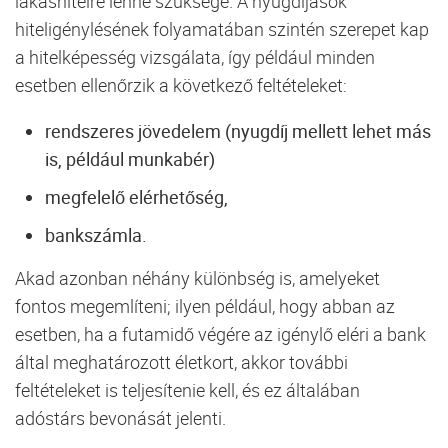
lakáshitelre lenne szüksége. A nyugdíjasok
hiteligénylésének folyamatában szintén szerepet kap
a hitelképesség vizsgálata, így például minden
esetben ellenőrzik a következő feltételeket:
rendszeres jövedelem (nyugdíj mellett lehet más
is, például munkabér)
megfelelő elérhetőség,
bankszámla.
Akad azonban néhány különbség is, amelyeket
fontos megemlíteni; ilyen például, hogy abban az
esetben, ha a futamidő végére az igénylő eléri a bank
által meghatározott életkort, akkor további
feltételeket is teljesítenie kell, és ez általában
adóstárs bevonását jelenti.