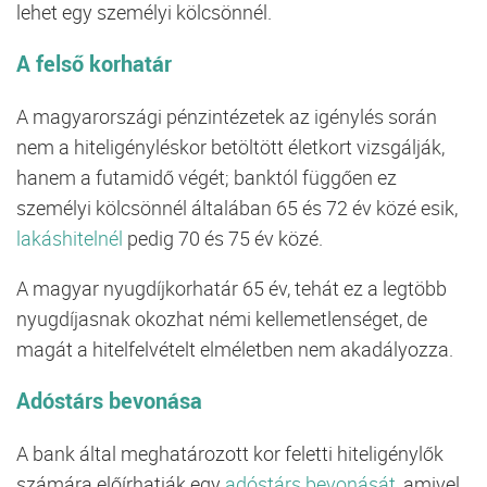
lehet egy személyi kölcsönnél.
A felső korhatár
A magyarországi pénzintézetek az igénylés során
nem a hiteligényléskor betöltött életkort vizsgálják,
hanem a futamidő végét; banktól függően ez
személyi kölcsönnél általában 65 és 72 év közé esik,
lakáshitelnél
pedig 70 és 75 év közé.
A magyar nyugdíjkorhatár 65 év, tehát ez a legtöbb
nyugdíjasnak okozhat némi kellemetlenséget, de
magát a hitelfelvételt elméletben nem akadályozza.
Adóstárs bevonása
A bank által meghatározott kor feletti hiteligénylők
számára előírhatják egy
adóstárs bevonását
, amivel