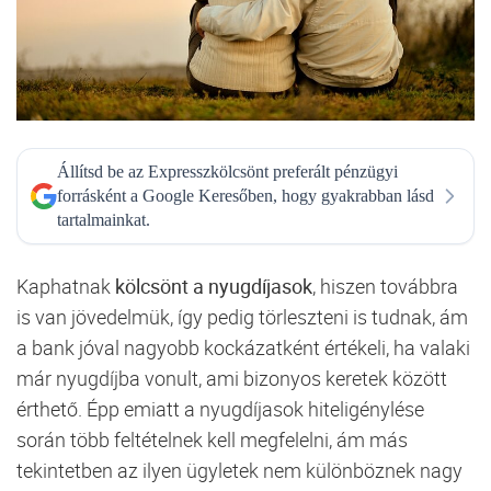
Állítsd be az Expresszkölcsönt preferált pénzügyi
forrásként a Google Keresőben, hogy gyakrabban lásd
tartalmainkat.
Kaphatnak
kölcsönt a nyugdíjasok
, hiszen továbbra
is van jövedelmük, így pedig törleszteni is tudnak, ám
a bank jóval nagyobb kockázatként értékeli, ha valaki
már nyugdíjba vonult, ami bizonyos keretek között
érthető. Épp emiatt a nyugdíjasok hiteligénylése
során több feltételnek kell megfelelni, ám más
tekintetben az ilyen ügyletek nem különböznek nagy