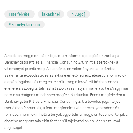
Hitelfelvétel
lakáshitel
Nyugdíj
Személyi kölcsön
Az oldalon megjelent írás kifejezetten informáló jellegű és kizárólag a
Banknavigátor Kft. és a Financial Consulting Zrt. mint a szerzőknek a
véleményét jeleníti meg. A szerzők ezen véleményüket az előzetes
szakmai tájékozódásuk és az akkor elérhető legrészletesebb információk
alapján fogalmazták meg és jelenítik meg a közzétett írásban, ennek
ellenére a szöveg tartalmazhat az olvasás napján már elavult és/vagy már
nem a valóságnak mindenben megfelelő adatokat. Ennek megfelelően a
Banknavigátor Kft. és a Financial Consulting Zrt. a tévedés jogát teljes
mértékben fenntartják, a fenti megfogalmazás semmilyen módon és
formában nem tekinthető a tények egyértelmű megjelenítésének. Kérjük a
döntése meghozatala előtt feltétlenül tájékozódjon és kérjen szakmai
segítséget.