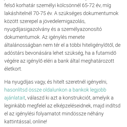
felső korhatár személyi kölcsönnél 65-72 év, míg
lakáshitelnél 70-75 év. A szükséges dokumentumok
között szerepel a jövedelemigazolás,
nyugdíjasigazolvány és a személyazonosító
dokumentumok. Az igénylés menete
általánosságban nem tér el a többi hiteligénylőtől, de
adóstárs bevonására lehet szükség, ha a futamidő
végére az igénylő eléri a bank által meghatározott
életkort.
Ha nyugdíjas vagy, és hitelt szeretnél igényelni,
hasonlítsd össze oldalunkon a bankok legjobb
ajánlatait
, válaszd ki azt a konstrukciót, amelyik a
leginkább megfelel az elképzeléseidnek, majd indítsd
el az igénylési folyamatot mindössze néhány
kattintással, online!