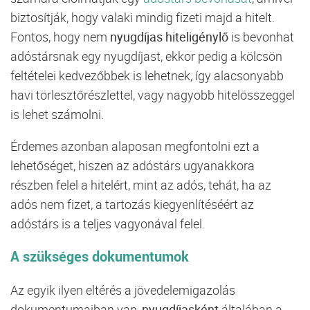
biztosítják, hogy valaki mindig fizeti majd a hitelt.
Fontos, hogy nem
nyugdíjas hiteligénylő
is bevonhat
adóstársnak egy nyugdíjast, ekkor pedig a kölcsön
feltételei kedvezőbbek is lehetnek, így alacsonyabb
havi törlesztőrészlettel, vagy nagyobb hitelösszeggel
is lehet számolni.
Érdemes azonban alaposan megfontolni ezt a
lehetőséget, hiszen az adóstárs ugyanakkora
részben felel a hitelért, mint az adós, tehát, ha az
adós nem fizet, a tartozás kiegyenlítéséért az
adóstárs is a teljes vagyonával felel.
A szükséges dokumentumok
Az egyik ilyen eltérés a jövedelemigazolás
dokumentumaiban van,
nyugdíjasként
általában a