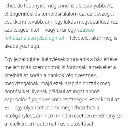
lehet, de többnyire még ennél is alacsonyabb. Az
elidegenítési és terhelési tilalom
ezt az összeget
csökkenti tovább, ami egy lakás megvásárlásához
szükséges
hitel
– vagy akár egy
szabad
felhasználású jelzáloghitel
– felvételét akár meg is
akadályozhatja.
Egy jelzáloghitel igénylésekor ugyanis a ház értéke
mellett más szempontok is fontosak, amelyeket a
hitelbírálat során a bankok végigvesznek,
megvizsgálnak, majd ezek alapján hozzák meg
döntésüket; ilyenek például az ingatlanhoz
kapcsolódó jogok és kötelezettségek. Ezek közül az
ETT egy olyan teher, ami megnehezítheti a
hiteligénylést, ám nem minden esetben eredményezi
a hitelkérelem automatikus elutasítását.