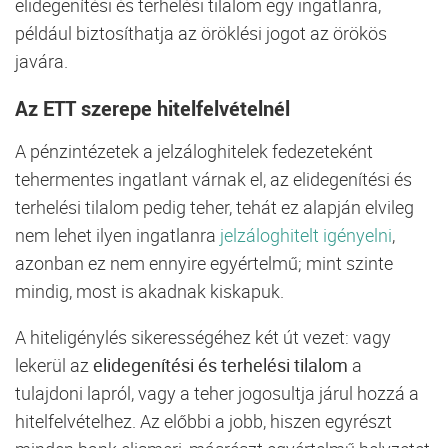
elidegenítési és terhelési tilalom egy ingatlanra,
például biztosíthatja az öröklési jogot az örökös
javára.
Az ETT szerepe hitelfelvételnél
A pénzintézetek a jelzáloghitelek fedezeteként
tehermentes ingatlant várnak el, az elidegenítési és
terhelési tilalom pedig teher, tehát ez alapján elvileg
nem lehet ilyen ingatlanra
jelzáloghitelt igényelni
,
azonban ez nem ennyire egyértelmű; mint szinte
mindig, most is akadnak kiskapuk.
A hiteligénylés sikerességéhez két út vezet: vagy
lekerül az
elidegenítési és terhelési tilalom
a
tulajdoni lapról, vagy a teher jogosultja járul hozzá a
hitelfelvételhez. Az előbbi a jobb, hiszen egyrészt