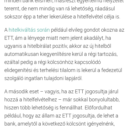
minden
bank
elismeri, másrészt egyértelmű helyzetet
teremt, de nem mindig van rá lehetőség, ráadásul
sokszor épp a teher lekerülése a hitelfelvétel célja is.
A
hitelkiváltás során
például elvileg gondot okozna az
ETT, ám a lényege miatt nem jelent akadályt, ha
ugyanis a hitelbírálat pozitív, akkor az új hitelből
automatikusan kiegyenlítésre kerül a régi tartozás,
ezáltal pedig a régi kölcsönhöz kapcsolódó
elidegenítési és terhelési tilalom is lekerül a fedezetül
szolgáló ingatlan tulajdoni lapjáról.
A második eset – vagyis, ha az ETT jogosultja járul
hozzá a hitelfelvételhez – már sokkal bonyolultabb,
hiszen több lehetőség is fennállhat. Előfordulhat
például, hogy az állam az ETT jogosultja, de lehet a
bank
, amelytől a következő kölcsönt igényelnénk,