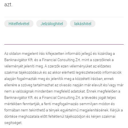
azt.
Hitelfelvétel
Jelzáloghitel
lakáshitel
Az oldalon megjelent írás kifejezetten informáló jellegű és kizárólag a
Banknavigátor Kft. és a Financial Consulting Zrt. mint a szerzőknek a
véleményét jeleníti meg. A szerzők ezen véleményüket az előzetes
szakmai tájékozódásuk és az akkor elérhető legrészletesebb információk
alapján fogalmazták meg és jelenítik meg a közzétett írásban, ennek
ellenére a szöveg tartalmazhat az olvasás napján már elavult és/vagy már
nem a valóságnak mindenben megfelelő adatokat. Ennek megfelelően a
Banknavigátor Kft. és a Financial Consulting Zrt. a tévedés jogát teljes
mértékben fenntartják, a fenti megfogalmazás semmilyen módon és
formában nem tekinthető a tények egyértelmű megjelenítésének. Kérjük a
döntése meghozatala előtt feltétlenül tájékozódjon és kérjen szakmai
segítséget.