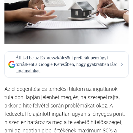
Állítsd be az Expresszkölcsönt preferált pénzügyi
forrásként a Google Keresőben, hogy gyakrabban lásd
tartalmainkat.
Az elidegenítési és terhelési tilalom az ingatlanok
tulajdoni lapján jelenhet meg, és, ha szerepel rajta,
akkor a hitelfelvétel során problémákat okoz. A
fedezetül felajánlott ingatlan ugyanis lényeges pont,
hiszen ez határozza meg a felvehető hitelösszeget,
ami az ingatlan piaci értékének maximum 80%-a