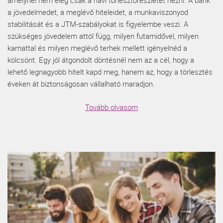
amelynél nem elég csak a havi törlesztőrészletet nézni. A bank
a jövedelmedet, a meglévő hiteleidet, a munkaviszonyod
stabilitását és a JTM-szabályokat is figyelembe veszi. A
szükséges jövedelem attól függ, milyen futamidővel, milyen
kamattal és milyen meglévő terhek mellett igényelnéd a
kölcsönt. Egy jól átgondolt döntésnél nem az a cél, hogy a
lehető legnagyobb hitelt kapd meg, hanem az, hogy a törlesztés
éveken át biztonságosan vállalható maradjon.
Tovább olvasom