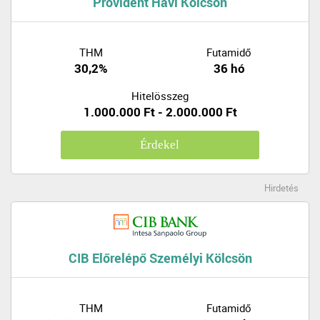
Provident Havi Kölcsön
THM
Futamidő
30,2%
36 hó
Hitelösszeg
1.000.000 Ft - 2.000.000 Ft
Érdekel
Hirdetés
CIB Előrelépő Személyi Kölcsön
THM
Futamidő