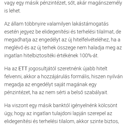
vagy egy másik
pénzintézet
, sőt, akár magánszemély
is lehet.
Az állam többnyire valamilyen lakástámogatás
esetén jegyez be elidegenítési és terhelési tilalmat, de
megadhatja az engedélyt az új hitelfelvételéhez, ha a
meglévő és az új terhek összege nem haladja meg az
ingatlan hitelbiztosítéki értékének 100%-át.
Ha az
ETT
jogosultjától szeretnénk újabb hitelt
felvenni, akkor a hozzájárulás formális, hiszen nyilván
megadja az engedélyt saját magának egy
pénzintézet
, ha az nem sérti a belső szabályait.
Ha viszont egy másik banktól igényelnénk kölcsönt
úgy, hogy az ingatlan tulajdoni lapján szerepel az
elidegenítési és terhelési tilalom, akkor szinte biztos,