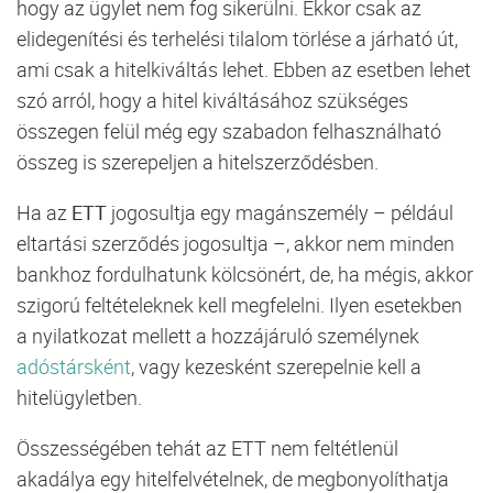
hogy az ügylet nem fog sikerülni. Ekkor csak az
elidegenítési és terhelési tilalom törlése a járható út,
ami csak a hitelkiváltás lehet. Ebben az esetben lehet
szó arról, hogy a
hitel
kiváltásához szükséges
összegen felül még egy szabadon felhasználható
összeg is szerepeljen a hitelszerződésben.
Ha az
ETT
jogosultja egy magánszemély – például
eltartási szerződés jogosultja –, akkor nem minden
bankhoz fordulhatunk kölcsönért, de, ha mégis, akkor
szigorú feltételeknek kell megfelelni. Ilyen esetekben
a nyilatkozat mellett a hozzájáruló személynek
adóstársként
, vagy kezesként szerepelnie kell a
hitelügyletben.
Összességében tehát az ETT nem feltétlenül
akadálya egy hitelfelvételnek, de megbonyolíthatja