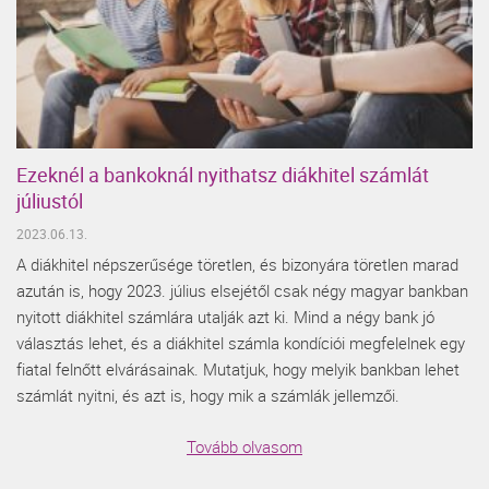
Ezeknél a bankoknál nyithatsz diákhitel számlát
júliustól
2023.06.13.
A diákhitel népszerűsége töretlen, és bizonyára töretlen marad
azután is, hogy 2023. július elsejétől csak négy magyar bankban
nyitott diákhitel számlára utalják azt ki. Mind a négy bank jó
választás lehet, és a diákhitel számla kondíciói megfelelnek egy
fiatal felnőtt elvárásainak. Mutatjuk, hogy melyik bankban lehet
számlát nyitni, és azt is, hogy mik a számlák jellemzői.
Tovább olvasom