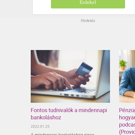
Érdekel
Hirdetés
Fontos tudnivalók a mindennapi
Pénzü
bankoláshoz
hogyan
podcas
2022.01.25.
(Provi
A mindennapi bankoláshoz nincs