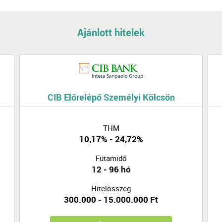
Ajánlott hitelek
CIB Előrelépő Személyi Kölcsön
THM
10,17% - 24,72%
Futamidő
12 - 96 hó
Hitelösszeg
300.000 - 15.000.000 Ft