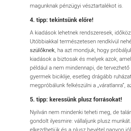
magunknak pénzügyi vésztartalékot is.
4. tipp: tekintsünk előre!
A kiadások lehetnek rendszeresek, időközö
Utóbbiakkal természetesen rendkívül nehé
szülőknek
, ha azt mondjuk, hogy próbálju
kiadások a biztosak és melyek azok, amelye
például a nem mindennapi, de tervezhető or
gyermek biciklije, esetleg drágább ruház
megpróbálunk felkészülni a „váratlanra”, a
5. tipp: keressünk plusz forrásokat!
Nyilván nem mindenki teheti meg, de talán
gondolt ilyesmire: vállaljunk plusz munkát
elkezdhetjük és a plusz bevétel nagyon jól