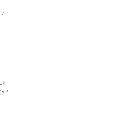
Ez
gok
gy a