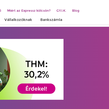
ő
Miért az Expressz kölcsön?
GY.I.K.
Blog
Vállalkozóknak
Bankszámla