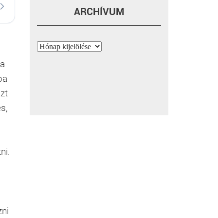
ARCHÍVUM
Archívum
 a
ba
zt
s,
ni.
zni