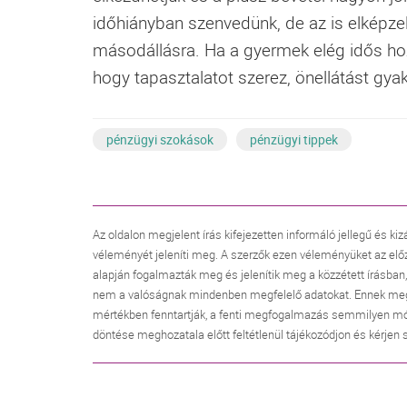
időhiányban szenvedünk, de az is elképzel
másodállásra. Ha a gyermek elég idős hoz
hogy tapasztalatot szerez, önellátást gyako
pénzügyi szokások
pénzügyi tippek
Az oldalon megjelent írás kifejezetten informáló jellegű és kiz
véleményét jeleníti meg. A szerzők ezen véleményüket az elő
alapján fogalmazták meg és jelenítik meg a közzétett írásban
nem a valóságnak mindenben megfelelő adatokat. Ennek megfele
mértékben fenntartják, a fenti megfogalmazás semmilyen mó
döntése meghozatala előtt feltétlenül tájékozódjon és kérjen