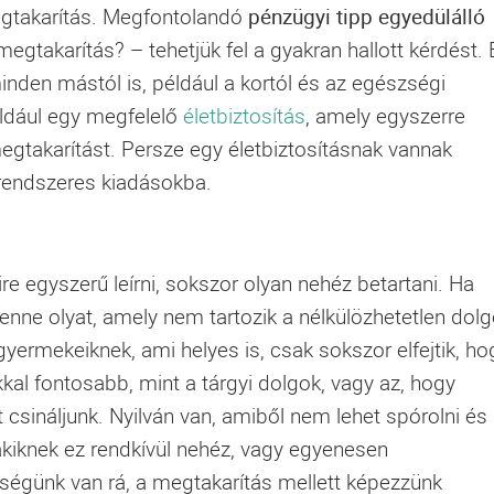
megtakarítás. Megfontolandó
pénzügyi tipp egyedülálló
egtakarítás? – tehetjük fel a gyakran hallott kérdést. 
inden mástól is, például a kortól és az egészségi
éldául egy megfelelő
életbiztosítás
, amely egyszerre
egtakarítást. Persze egy életbiztosításnak vannak
a rendszeres kiadásokba.
re egyszerű leírni, sokszor olyan nehéz betartani. Ha
benne olyat, amely nem tartozik a nélkülözhetetlen dol
rmekeiknek, ami helyes is, csak sokszor elfejtik, ho
kal fontosabb, mint a tárgyi dolgok, vagy az, hogy
sináljunk. Nyilván van, amiből nem lehet spórolni és
kiknek ez rendkívül nehéz, vagy egyenesen
őségünk van rá, a megtakarítás mellett képezzünk