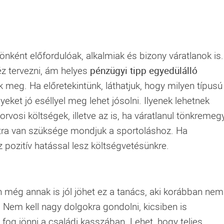
nként előfordulóak, alkalmiak és bizony váratlanok is.
z tervezni, ám helyes
pénzügyi tipp egyedülálló
k meg. Ha előretekintünk, láthatjuk, hogy milyen típusú
ket jó eséllyel meg lehet jósolni. Ilyenek lehetnek
vosi költségek, illetve az is, ha váratlanul tönkremeg
atra van szüksége mondjuk a sportoláshoz. Ha
z pozitív hatással lesz költségvetésünkre.
 még annak is jól jöhet ez a tanács, aki korábban nem
. Nem kell nagy dolgokra gondolni, kicsiben is
 fog jönni a családi kasszában. Lehet, hogy teljes