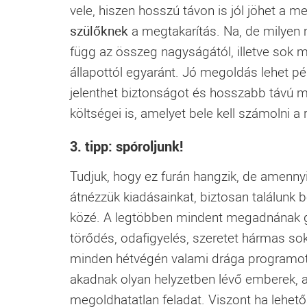
vele, hiszen hosszú távon is jól jöhet a 
szülőknek
a megtakarítás. Na, de milyen m
függ az összeg nagyságától, illetve sok m
állapottól egyaránt. Jó megoldás lehet p
jelenthet biztonságot és hosszabb távú m
költségei is, amelyet bele kell számolni 
3. tipp: spóroljunk!
Tudjuk, hogy ez furán hangzik, de amennyi
átnézzük kiadásainkat, biztosan találunk 
közé. A legtöbben mindent megadnának gye
törődés, odafigyelés, szeretet hármas sok
minden hétvégén valami drága programot c
akadnak olyan helyzetben lévő emberek, a
megoldhatatlan feladat. Viszont ha lehet