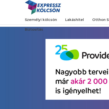
Személyi kölcsön
Lakáshitel
Otthon S
Biztosítás