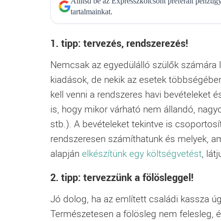
Állítsd be az Expresszkölcsönt preferált pénzü
tartalmainkat.
1. tipp: tervezés, rendszerezés!
Nemcsak az egyedülálló szülők számára lé
kiadások, de nekik az esetek többségébe
kell venni a rendszeres havi bevételeket 
is, hogy mikor várható nem állandó, nagyo
stb.). A bevételeket tekintve is csoporto
rendszeresen számíthatunk és melyek, am
alapján
elkészítünk egy költségvetést
, lát
2. tipp: tervezzünk a fölösleggel!
Jó dolog, ha az említett családi kassza ú
Természetesen a fölösleg nem felesleg, é