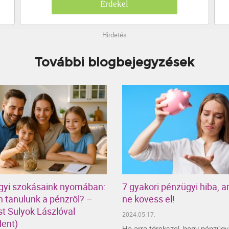
Érdekel
Hirdetés
További blogbejegyzések
gyi szokásaink nyomában:
7 gyakori pénzügyi hiba, a
 tanulunk a pénzről? –
ne kövess el!
t Sulyok Lászlóval
2024.05.17.
dent)
Ha arra törekszel, hogy pénzügy