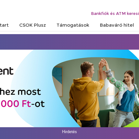
Bankfiók és ATM keres
tart
CSOK Plusz
Támogatások
Babaváró hitel
Hirdetés