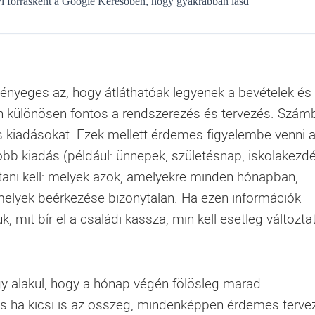
gyi forrásként a Google Keresőben, hogy gyakrabban lásd
nyeges az, hogy átláthatóak legyenek a bevételek és
n különösen fontos a rendszerezés és tervezés. Szám
és kiadásokat. Ezek mellett érdemes figyelembe venni a
bb kiadás (például: ünnepek, születésnap, iskolakezdé
sítani kell: melyek azok, amelyekre minden hónapban,
elyek beérkezése bizonytalan. Ha ezen információk
juk, mit bír el a családi kassza, min kell esetleg változtat
gy alakul, hogy a hónap végén fölösleg marad.
s ha kicsi is az összeg, mindenképpen érdemes terve