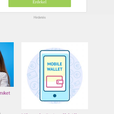
Érdekel
Hirdetés
miket
i