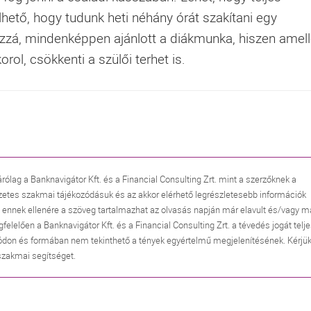
hető, hogy tudunk heti néhány órát szakítani egy
zá, mindenképpen ajánlott a diákmunka, hiszen amelle
rol, csökkenti a szülői terhet is.
árólag a Banknavigátor Kft. és a Financial Consulting Zrt. mint a szerzőknek a
zetes szakmai tájékozódásuk és az akkor elérhető legrészletesebb információk
, ennek ellenére a szöveg tartalmazhat az olvasás napján már elavult és/vagy m
lően a Banknavigátor Kft. és a Financial Consulting Zrt. a tévedés jogát telj
don és formában nem tekinthető a tények egyértelmű megjelenítésének. Kérjük
 szakmai segítséget.