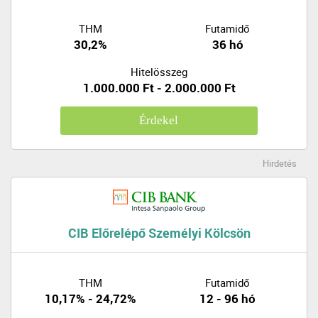
THM
Futamidő
30,2%
36 hó
Hitelösszeg
1.000.000 Ft - 2.000.000 Ft
Érdekel
Hirdetés
CIB Előrelépő Személyi Kölcsön
THM
Futamidő
10,17% - 24,72%
12 - 96 hó