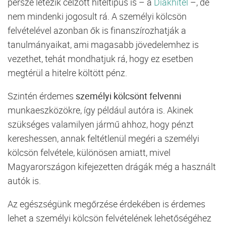
persze létezik célzott hiteltípus is – a
Diákhitel
–, de
nem mindenki jogosult rá. A személyi kölcsön
felvételével azonban ők is finanszírozhatják a
tanulmányaikat, ami magasabb jövedelemhez is
vezethet, tehát mondhatjuk rá, hogy ez esetben
megtérül a hitelre költött pénz.
Szintén érdemes
személyi kölcsönt felvenni
munkaeszközökre, így például autóra is. Akinek
szükséges valamilyen jármű ahhoz, hogy pénzt
kereshessen, annak feltétlenül megéri a személyi
kölcsön felvétele, különösen amiatt, mivel
Magyarországon kifejezetten drágák még a használt
autók is.
Az egészségünk megőrzése érdekében is érdemes
lehet a személyi kölcsön felvételének lehetőségéhez