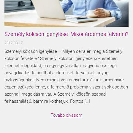
Személy kölcsön igénylése: Mikor érdemes felvenni?
2017.03.17.
Személyi kölcsön igénylése – Milyen célra éri meg a Személyi
kölcsön felvétele? Személyi kölcsön igénylése sok esetben
jelenhet megoldást, ha egy-egy váratlan, nagyobb összegű
anyagi kiadás felboríthatja életünket, terveinket, anyagi
biztonságunkat. Nem mindig van annyi tartalékunk, amennyire
éppen szükség lenne, a felmerülő probléma viszont sok esetben
azonnali megoldásra vár. A Személyi kölcsön szabad
felhasználású, bármire költhetjük. Fontos […]
Tovább olvasom