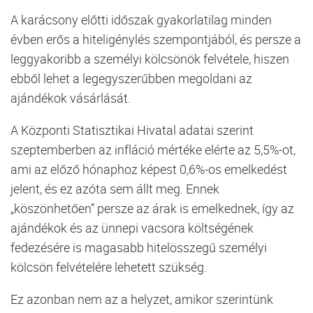
A karácsony előtti időszak gyakorlatilag minden
évben erős a hiteligénylés szempontjából, és persze a
leggyakoribb a személyi kölcsönök felvétele, hiszen
ebből lehet a legegyszerűbben megoldani az
ajándékok vásárlását.
A Központi Statisztikai Hivatal adatai szerint
szeptemberben az infláció mértéke elérte az 5,5%-ot,
ami az előző hónaphoz képest 0,6%-os emelkedést
jelent, és ez azóta sem állt meg. Ennek
„köszönhetően” persze az árak is emelkednek, így az
ajándékok és az ünnepi vacsora költségének
fedezésére is magasabb hitelösszegű személyi
kölcsön felvételére lehetett szükség.
Ez azonban nem az a helyzet, amikor szerintünk