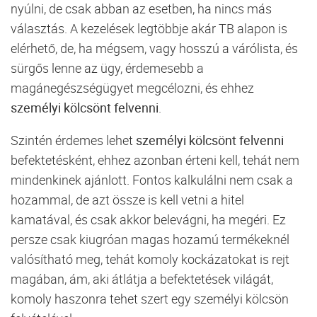
nyúlni, de csak abban az esetben, ha nincs más
választás. A kezelések legtöbbje akár TB alapon is
elérhető, de, ha mégsem, vagy hosszú a várólista, és
sürgős lenne az ügy, érdemesebb a
magánegészségügyet megcélozni, és ehhez
személyi kölcsönt felvenni
.
Szintén érdemes lehet
személyi kölcsönt felvenni
befektetésként, ehhez azonban érteni kell, tehát nem
mindenkinek ajánlott. Fontos kalkulálni nem csak a
hozammal, de azt össze is kell vetni a hitel
kamatával, és csak akkor belevágni, ha megéri. Ez
persze csak kiugróan magas hozamú termékeknél
valósítható meg, tehát komoly kockázatokat is rejt
magában, ám, aki átlátja a befektetések világát,
komoly haszonra tehet szert egy személyi kölcsön