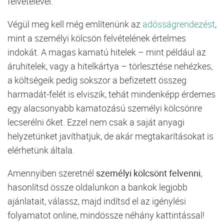
felvételével.
Végül meg kell még említenünk az
adósságrendezést
,
mint a személyi kölcsön felvételének értelmes
indokát. A magas kamatú hitelek – mint például az
áruhitelek, vagy a hitelkártya – törlesztése nehézkes,
a költségeik pedig sokszor a befizetett összeg
harmadát-felét is elviszik, tehát mindenképp érdemes
egy alacsonyabb kamatozású személyi kölcsönre
lecserélni őket. Ezzel nem csak a saját anyagi
helyzetünket javíthatjuk, de akár megtakarításokat is
elérhetünk általa.
Amennyiben szeretnél
személyi kölcsönt felvenni
,
hasonlítsd össze oldalunkon a bankok legjobb
ajánlatait, válassz, majd indítsd el az igénylési
folyamatot online, mindössze néhány kattintással!