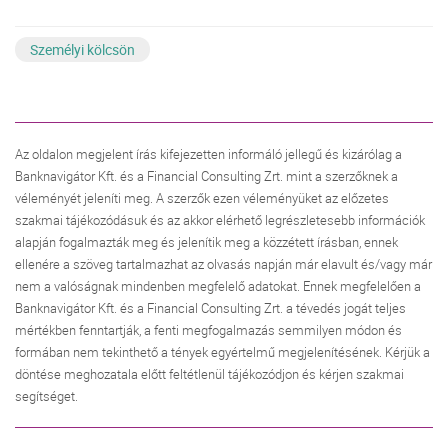
Személyi kölcsön
Az oldalon megjelent írás kifejezetten informáló jellegű és kizárólag a
Banknavigátor Kft. és a Financial Consulting Zrt. mint a szerzőknek a
véleményét jeleníti meg. A szerzők ezen véleményüket az előzetes
szakmai tájékozódásuk és az akkor elérhető legrészletesebb információk
alapján fogalmazták meg és jelenítik meg a közzétett írásban, ennek
ellenére a szöveg tartalmazhat az olvasás napján már elavult és/vagy már
nem a valóságnak mindenben megfelelő adatokat. Ennek megfelelően a
Banknavigátor Kft. és a Financial Consulting Zrt. a tévedés jogát teljes
mértékben fenntartják, a fenti megfogalmazás semmilyen módon és
formában nem tekinthető a tények egyértelmű megjelenítésének. Kérjük a
döntése meghozatala előtt feltétlenül tájékozódjon és kérjen szakmai
segítséget.