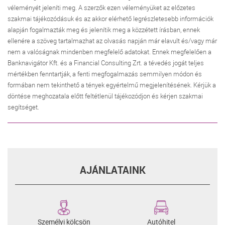
véleményét jeleníti meg. A szerzők ezen véleményüket az előzetes
szakmai tájékozódásuk és az akkor elérhető legrészletesebb információk
alapján fogalmazták meg és jelenítik meg a közzétett írásban, ennek
ellenére a szöveg tartalmazhat az olvasás napján már elavult és/vagy már
nem a valóságnak mindenben megfelelő adatokat. Ennek megfelelően a
Banknavigátor Kft. és a Financial Consulting Zrt. a tévedés jogát teljes
mértékben fenntartják, a fenti megfogalmazás semmilyen módon és
formában nem tekinthető a tények egyértelmű megjelenítésének. Kérjük a
döntése meghozatala előtt feltétlenül tájékozódjon és kérjen szakmai
segítséget.
AJÁNLATAINK
Személyi kölcsön
Autóhitel