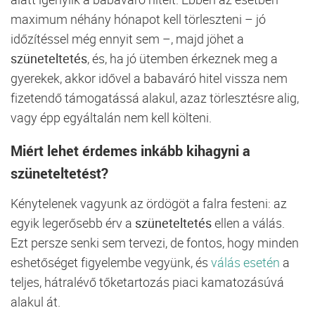
maximum néhány hónapot kell törleszteni – jó
időzítéssel még ennyit sem –, majd jöhet a
szüneteltetés
, és, ha jó ütemben érkeznek meg a
gyerekek, akkor idővel a babaváró hitel vissza nem
fizetendő támogatássá alakul, azaz törlesztésre alig,
vagy épp egyáltalán nem kell költeni.
Miért lehet érdemes inkább kihagyni a
szüneteltetést?
Kénytelenek vagyunk az ördögöt a falra festeni: az
egyik legerősebb érv a
szüneteltetés
ellen a válás.
Ezt persze senki sem tervezi, de fontos, hogy minden
eshetőséget figyelembe vegyünk, és
válás esetén
a
teljes, hátralévő tőketartozás piaci kamatozásúvá
alakul át.