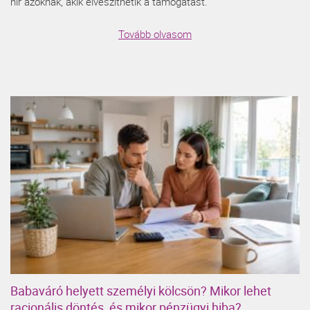
hír azoknak, akik elveszíthetik a támogatást.
Tovább olvasom
Babaváró helyett személyi kölcsön? Mikor lehet
racionális döntés, és mikor pénzügyi hiba?