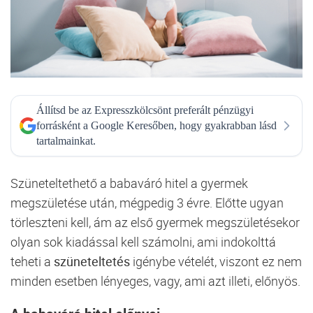
Állítsd be az Expresszkölcsönt preferált pénzügyi
forrásként a Google Keresőben, hogy gyakrabban lásd
tartalmainkat.
Szüneteltethető a babaváró hitel a gyermek
megszületése után, mégpedig 3 évre. Előtte ugyan
törleszteni kell, ám az első gyermek megszületésekor
olyan sok kiadással kell számolni, ami indokolttá
teheti a
szüneteltetés
igénybe vételét, viszont ez nem
minden esetben lényeges, vagy, ami azt illeti, előnyös.