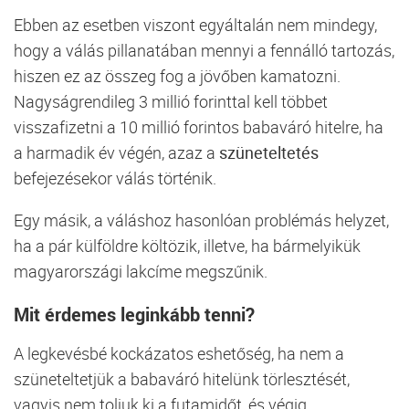
Ebben az esetben viszont egyáltalán nem mindegy,
hogy a válás pillanatában mennyi a fennálló tartozás,
hiszen ez az összeg fog a jövőben kamatozni.
Nagyságrendileg 3 millió forinttal kell többet
visszafizetni a 10 millió forintos babaváró hitelre, ha
a harmadik év végén, azaz a
szüneteltetés
befejezésekor válás történik.
Egy másik, a váláshoz hasonlóan problémás helyzet,
ha a pár külföldre költözik, illetve, ha bármelyikük
magyarországi lakcíme megszűnik.
Mit érdemes leginkább tenni?
A legkevésbé kockázatos eshetőség, ha nem a
szüneteltetjük a babaváró hitelünk törlesztését,
vagyis nem toljuk ki a futamidőt, és végig