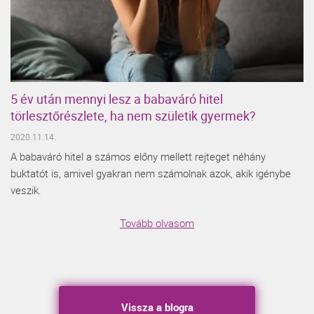
5 év után mennyi lesz a babaváró hitel
törlesztőrészlete, ha nem születik gyermek?
2020.11.14.
A babaváró hitel a számos előny mellett rejteget néhány
buktatót is, amivel gyakran nem számolnak azok, akik igénybe
veszik.
Tovább olvasom
Vissza a blogra