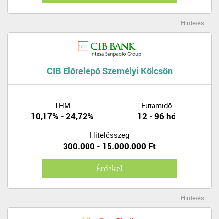
Hirdetés
CIB Előrelépő Személyi Kölcsön
THM
Futamidő
10,17% - 24,72%
12 - 96 hó
Hitelösszeg
300.000 - 15.000.000 Ft
Érdekel
Hirdetés