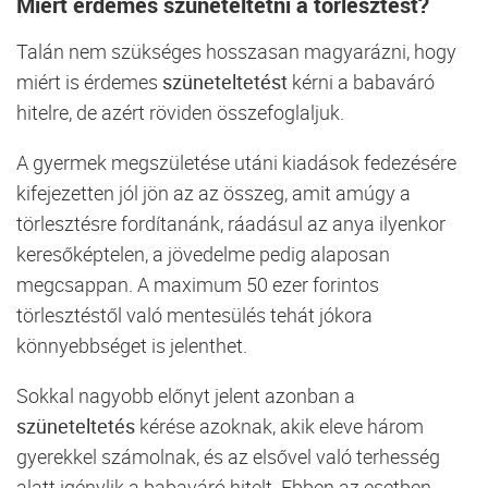
Miért érdemes szüneteltetni a törlesztést?
Talán nem szükséges hosszasan magyarázni, hogy
miért is érdemes
szüneteltetést
kérni a babaváró
hitelre, de azért röviden összefoglaljuk.
A gyermek megszületése utáni kiadások fedezésére
kifejezetten jól jön az az összeg, amit amúgy a
törlesztésre fordítanánk, ráadásul az anya ilyenkor
keresőképtelen, a jövedelme pedig alaposan
megcsappan. A maximum 50 ezer forintos
törlesztéstől való mentesülés tehát jókora
könnyebbséget is jelenthet.
Sokkal nagyobb előnyt jelent azonban a
szüneteltetés
kérése azoknak, akik eleve három
gyerekkel számolnak, és az elsővel való terhesség
alatt igénylik a babaváró hitelt. Ebben az esetben