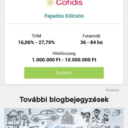
Fapados Kölcsön
THM
Futamidő
16,06% - 27,70%
36 - 84 hó
Hitelösszeg
1.000.000 Ft - 10.000.000 Ft
Érdekel
Hirdetés
További blogbejegyzések