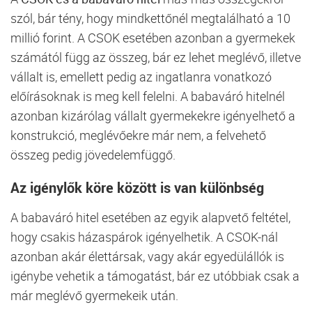
szól, bár tény, hogy mindkettőnél megtalálható a 10
millió forint. A CSOK esetében azonban a gyermekek
számától függ az összeg, bár ez lehet meglévő, illetve
vállalt is, emellett pedig az ingatlanra vonatkozó
előírásoknak is meg kell felelni. A babaváró hitelnél
azonban kizárólag vállalt gyermekekre igényelhető a
konstrukció, meglévőekre már nem, a felvehető
összeg pedig jövedelemfüggő.
Az igénylők köre között is van különbség
A babaváró hitel esetében az egyik alapvető feltétel,
hogy csakis házaspárok igényelhetik. A CSOK-nál
azonban akár élettársak, vagy akár egyedülállók is
igénybe vehetik a támogatást, bár ez utóbbiak csak a
már meglévő gyermekeik után.