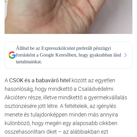
Állítsd be az Expresszkölcsönt preferált pénzügyi
forrásként a Google Keresőben, hogy gyakrabban lásd
tartalmainkat.
A
CSOK és a babaváró hitel
között az egyetlen
hasonlóság, hogy mindkettő a Családvédelmi
Akcióterv része, illetve mindkettő a gyermekvállalás
ösztönzésére jött létre. A feltételeik, az igénylés
menete és tulajdonképpen minden más annyira
különböző, hogy megéri egy alaposabb cikkben
összehasonlítani őket – az alábbiakban ezt