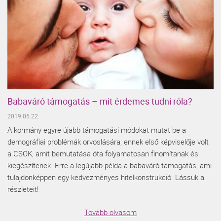
Babaváró támogatás – mit érdemes tudni róla?
2019.05.22.
A kormány egyre újabb támogatási módokat mutat be a
demográfiai problémák orvoslására; ennek első képviselője volt
a CSOK, amit bemutatása óta folyamatosan finomítanak és
kiegészítenek. Erre a legújabb példa a babaváró támogatás, ami
tulajdonképpen egy kedvezményes hitelkonstrukció. Lássuk a
részleteit!
Tovább olvasom