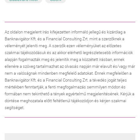
Az oldalon megjelent írás kifejezetten informáló jellegű és kizárólag a
Banknavigátor Kft. és a Financial Consulting Zrt. mint a szerzőknek a
véleményét jeleníti meg. A szerzők ezen véleményüket az előzetes
szakmai tájékozódásuk és az akkor elérhető legrészletesebb információk
alapján fogalmazták meg és jelenítik meg a közzétett írásban, ennek
ellenére a szöveg tartalmazhat az olvasás napján már elavult és/vagy már
nem a valóságnak mindenben megfelelő adatokat. Ennek megfelelően a
Banknavigátor Kft. és a Financial Consulting Zrt. a tévedés jogát teljes
mértékben fenntartják, a fenti megfogalmazás semmilyen módon és
formában nem tekinthető a tények egyértelmű megjelenítésének. Kérjük a
döntése meghozatala előtt feltétlenül tájékozódjon és kérjen szakmai
segítséget.