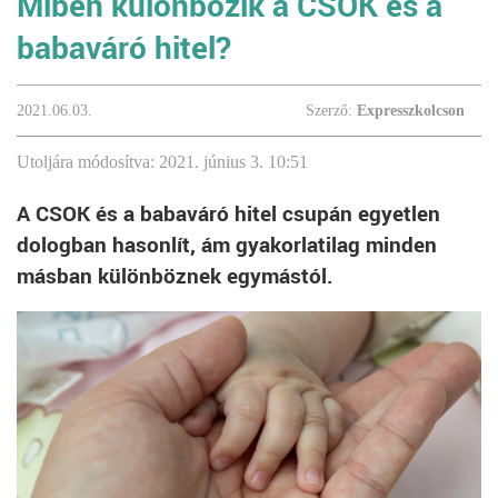
Miben különbözik a CSOK és a
babaváró hitel?
2021.06.03.
Szerző:
Expresszkolcson
Utoljára módosítva: 2021. június 3. 10:51
A CSOK és a babaváró hitel csupán egyetlen
dologban hasonlít, ám gyakorlatilag minden
másban különböznek egymástól.