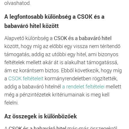
olvashatod.
A legfontosabb különbség a CSOK és a
babaváró hitel között
Alapvető különbség a
CSOK és a babaváró hitel
között, hogy míg az előbbi egy vissza nem térítendő
támogatás, addig az utóbbi egy hitel, ami bizonyos
feltételek mellett akár át is alakulhat támogatássá,
ám ez korántsem biztos. Ebből következik, hogy míg
a
CSOK feltételeit
kormányrendeletben rögzítették,
addig a babaváró hitelnél
a rendelet feltételei
mellett
még a pénzintézetek kritériumainak is meg kell
felelni.
Az összegek is különbözőek
A
CSOK és a babaváró hitel
más-más összegekről