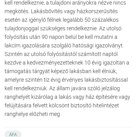
kell rendelkeznie, a tulajdoni arányokra nézve nincs
megkötés. Lakásbővítés vagy házkorszerűsítés
esetén az igénylő félnek legalább 50 százalékos
tulajdonjoggal szükséges rendelkeznie. Az utolsó
folyósítás után 90 napon belül be kell mutatni a
lakcím igazolására szolgáló hatósági igazolványt.
Szintén az utolsó folyósítástól számított naptól
kezdve a kedvezményezetteknek 10 évig igazoltan a
támogatás tárgyát képező lakásban kell élniük,
amelyre szintén tíz évig érvényes lakásbiztosítással
kell rendelkezniük. Az állam javára szóló jelzálog
ranghelyét kizárólag a lakás vagy ház építésére vagy
felújítására felvett kölcsönt biztosító hitelintézet
ranghelye előzheti meg.
ÁFA