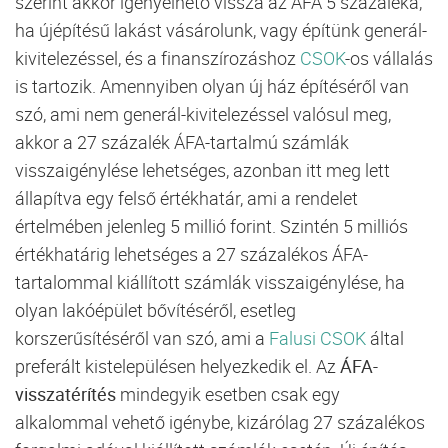
szerint akkor igényelhető vissza az ÁFA 5 százaléka,
ha újépítésű lakást vásárolunk, vagy építünk generál-
kivitelezéssel, és a finanszírozáshoz
CSOK
-os vállalás
is tartozik. Amennyiben olyan új ház építéséről van
szó, ami nem generál-kivitelezéssel valósul meg,
akkor a 27 százalék ÁFA-tartalmú számlák
visszaigénylése lehetséges, azonban itt meg lett
állapítva egy felső értékhatár, ami a rendelet
értelmében jelenleg 5 millió forint. Szintén 5 milliós
értékhatárig lehetséges a 27 százalékos ÁFA-
tartalommal kiállított számlák visszaigénylése, ha
olyan lakóépület bővítéséről, esetleg
korszerűsítéséről van szó, ami a
Falusi CSOK
által
preferált kistelepülésen helyezkedik el. Az
ÁFA-
visszatérítés
mindegyik esetben csak egy
alkalommal vehető igénybe, kizárólag 27 százalékos