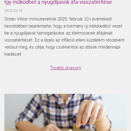
Így működhet a nyugdíjasok áfa-visszatérítése
2025.03.10.
Orbán Viktor miniszterelnök 2025. február 22-i évértékelő
beszédében bejelentette, hogy a kormány új intézkedést vezet
be a nyugdíjasok támogatására: az élelmiszerek áfájának
visszatérítését. Ez a lépés az infláció elleni küzdelem részeként
valósul meg, és célja, hogy csökkentse az idősek mindennapi
kiadásait.
Tovább olvasom