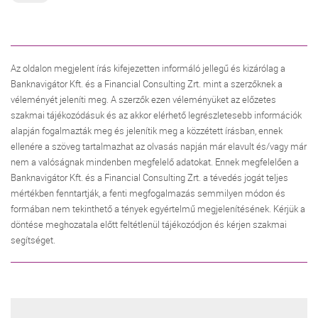
Az oldalon megjelent írás kifejezetten informáló jellegű és kizárólag a
Banknavigátor Kft. és a Financial Consulting Zrt. mint a szerzőknek a
véleményét jeleníti meg. A szerzők ezen véleményüket az előzetes
szakmai tájékozódásuk és az akkor elérhető legrészletesebb információk
alapján fogalmazták meg és jelenítik meg a közzétett írásban, ennek
ellenére a szöveg tartalmazhat az olvasás napján már elavult és/vagy már
nem a valóságnak mindenben megfelelő adatokat. Ennek megfelelően a
Banknavigátor Kft. és a Financial Consulting Zrt. a tévedés jogát teljes
mértékben fenntartják, a fenti megfogalmazás semmilyen módon és
formában nem tekinthető a tények egyértelmű megjelenítésének. Kérjük a
döntése meghozatala előtt feltétlenül tájékozódjon és kérjen szakmai
segítséget.