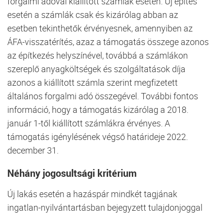
forgalmi adóval kiállított számlák esetén. Új építés
esetén a számlák csak és kizárólag abban az
esetben tekinthetők érvényesnek, amennyiben az
ÁFA-visszatérítés, azaz a támogatás összege azonos
az építkezés helyszínével, továbbá a számlákon
szereplő anyagköltségek és szolgáltatások díja
azonos a kiállított számla szerint megfizetett
általános forgalmi adó összegével. További fontos
információ, hogy a támogatás kizárólag a 2018.
január 1-től kiállított számlákra érvényes. A
támogatás igénylésének végső határideje 2022.
december 31.
Néhány jogosultsági kritérium
Új lakás esetén a hazáspár mindkét tagjának
ingatlan-nyilvántartásban bejegyzett tulajdonjoggal