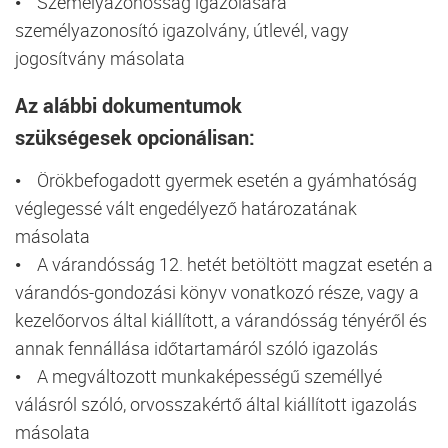
• Személyazonosság igazolására
személyazonosító igazolvány, útlevél, vagy
jogosítvány másolata
Az alábbi
dokumentumok
szükségesek
opcionálisan:
• Örökbefogadott gyermek esetén a gyámhatóság
véglegessé vált engedélyező határozatának
másolata
• A várandósság 12. hetét betöltött magzat esetén a
várandós-gondozási könyv vonatkozó része, vagy a
kezelőorvos által kiállított, a várandósság tényéről és
annak fennállása időtartamáról szóló igazolás
• A megváltozott munkaképességű személlyé
válásról szóló, orvosszakértő által kiállított igazolás
másolata