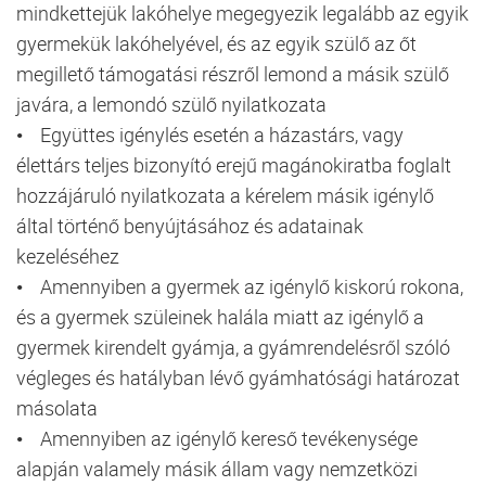
mindkettejük lakóhelye megegyezik legalább az egyik
gyermekük lakóhelyével, és az egyik szülő az őt
megillető támogatási részről lemond a másik szülő
javára, a lemondó szülő nyilatkozata
• Együttes igénylés esetén a házastárs, vagy
élettárs teljes bizonyító erejű magánokiratba foglalt
hozzájáruló nyilatkozata a kérelem másik igénylő
által történő benyújtásához és adatainak
kezeléséhez
• Amennyiben a gyermek az igénylő kiskorú rokona,
és a gyermek szüleinek halála miatt az igénylő a
gyermek kirendelt gyámja, a gyámrendelésről szóló
végleges és hatályban lévő gyámhatósági határozat
másolata
• Amennyiben az igénylő kereső tevékenysége
alapján valamely másik állam vagy nemzetközi