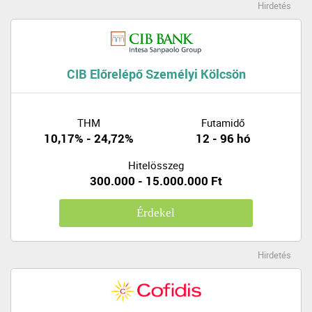
Hirdetés
CIB Előrelépő Személyi Kölcsön
THM
Futamidő
10,17% - 24,72%
12 - 96 hó
Hitelösszeg
300.000 - 15.000.000 Ft
Érdekel
Hirdetés