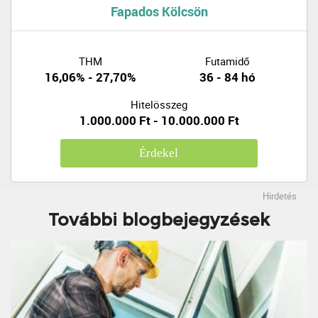
Fapados Kölcsön
THM
Futamidő
16,06% - 27,70%
36 - 84 hó
Hitelösszeg
1.000.000 Ft - 10.000.000 Ft
Érdekel
Hirdetés
További blogbejegyzések