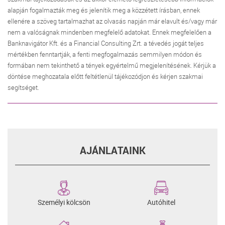
alapján fogalmazták meg és jelenítik meg a közzétett írásban, ennek
ellenére a szöveg tartalmazhat az olvasás napján már elavult és/vagy már
nem a valóságnak mindenben megfelelő adatokat. Ennek megfelelően a
Banknavigátor Kft. és a Financial Consulting Zrt. a tévedés jogát teljes
mértékben fenntartják, a fenti megfogalmazás semmilyen módon és
formában nem tekinthető a tények egyértelmű megjelenítésének. Kérjük a
döntése meghozatala előtt feltétlenül tájékozódjon és kérjen szakmai
segítséget.
AJÁNLATAINK
Személyi kölcsön
Autóhitel