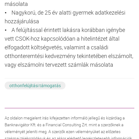
másolata
• Nagykorú, de 25 év alatti gyermek adatkezelési
hozzájárulása
• A felújítással érintett lakásra korábban igénybe
vett CSOK-hoz kapcsolódóan a hitelintézet által
elfogadott költségvetés, valamint a családi
otthonteremtési kedvezmény tekintetében elszámolt,
vagy elszámolni tervezett számlák másolata
otthonfelújítási támogatás
Az oldalon megjelent írás kifejezetten informáló jellegű és kizárólag a
Banknavigátor Kft. és a Financial Consulting Zrt. mint a szerzőknek a
véleményét jeleníti meg. A szerzők ezen véleményüket az előzetes
szakmai tájékozódásuk és az akkor elérhető legrészletesebb információk