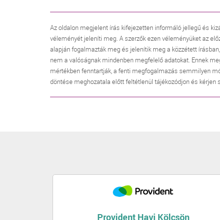
Az oldalon megjelent írás kifejezetten informáló jellegű és kiz
véleményét jeleníti meg. A szerzők ezen véleményüket az elő
alapján fogalmazták meg és jelenítik meg a közzétett írásban
nem a valóságnak mindenben megfelelő adatokat. Ennek megfele
mértékben fenntartják, a fenti megfogalmazás semmilyen mó
döntése meghozatala előtt feltétlenül tájékozódjon és kérjen
Provident Havi Kölcsön