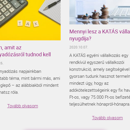
Mennyi lesz a KATÁS váll
nyugdíja?
, amit az
2020.10.07.
yadózásról tudnod kell
A KATÁS egyéni vállalkozás egy
rendkívül egyszerű vállalkozói
6.
konstrukció, amely segítségével
ányadózás napjainkban
gyorsan tudunk hasznot termeln
ttabb téma, mint bármi más, ami
mindezt úgy, hogy az
lepő – az alábbiakból mindent
adókötelezettségeink egy fix ha
atsz róla.
Ft-os, vagy 75.000 Ft-os befizet
teljesülhetnek hónapról-hónapra
Tovább olvasom
Tovább olvasom