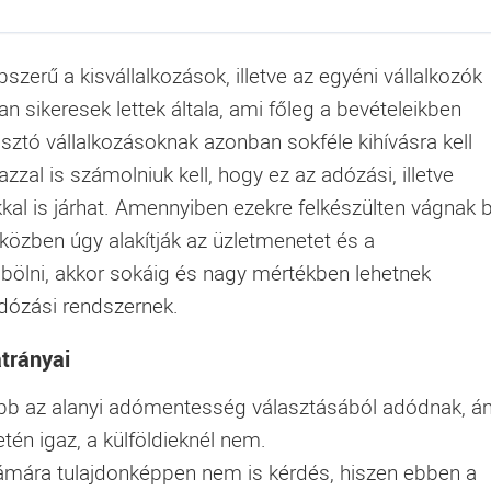
szerű a kisvállalkozások, illetve az egyéni vállalkozók
n sikeresek lettek általa, ami főleg a bevételeikben
asztó vállalkozásoknak azonban sokféle kihívásra kell
azzal is számolniuk kell, hogy ez az adózási, illetve
l is járhat. Amennyiben ezekre felkészülten vágnak 
 közben úgy alakítják az üzletmenetet és a
bölni, akkor sokáig és nagy mértékben lehetnek
adózási rendszernek.
trányai
ább az alanyi adómentesség választásából adódnak, 
etén igaz, a külföldieknél nem.
mára tulajdonképpen nem is kérdés, hiszen ebben a