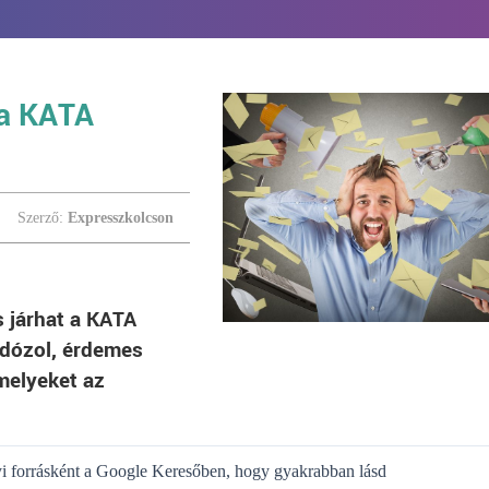
 a KATA
Szerző:
Expresszkolcson
s járhat a KATA
adózol, érdemes
melyeket az
gyi forrásként a Google Keresőben, hogy gyakrabban lásd