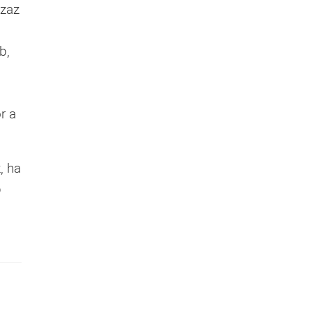
azaz
b,
r a
, ha
b