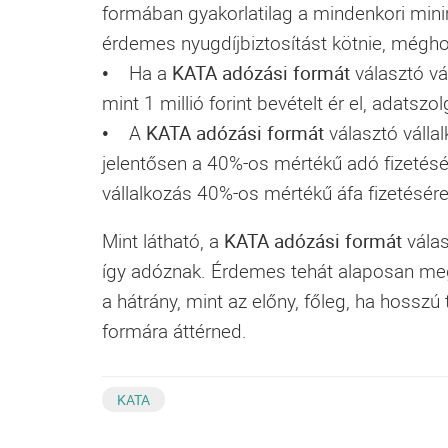
formában gyakorlatilag a mindenkori minim
érdemes nyugdíjbiztosítást kötnie, mégh
• Ha a
KATA adózási formát
választó vá
mint 1 millió forint bevételt ér el, adatszo
• A
KATA adózási formát
választó válla
jelentősen a 40%-os mértékű adó fizetésév
vállalkozás 40%-os mértékű áfa fizetésére
Mint látható, a
KATA adózási formát
válas
így adóznak. Érdemes tehát alaposan megf
a hátrány, mint az előny, főleg, ha hoss
formára áttérned.
KATA