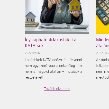
Így kaphatnak lakáshitelt a
Minden
KATA-sok
átalán
2022.09.06.
2022.08.2
Lakáshitelt KATA adózóként felvenni
Az átal
nem egyszerű, épp ellenkezőleg, ám
felkapo
nem is megoldhatatlan – mutatjuk a
nem meg
részleteket!
megtudh
Tovább olvasom