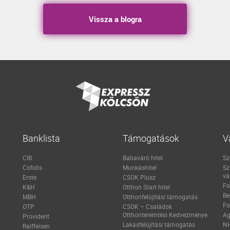
Vissza a blogra
Banklista
Támogatások
V
CIB
Babaváró hitel
Sz
Cofidis
Munkáshitel
Sz
vá
Erste
CSOK Plusz
Fo
K&H
Otthon Start hitel
Be
MBH
Otthonfelújítási támogatás
Fo
OTP
CSOK – Családok
Otthonteremtési Kedvezménye
Ag
Provident
Lakásfelújítási támogatás
NH
Raiffeisen