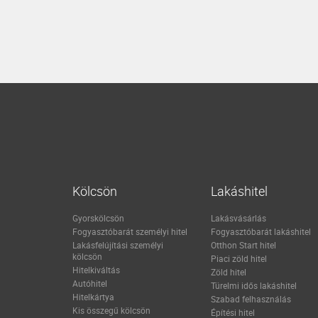
Kölcsön
Lakáshitel
Gyorskölcsön
Lakásvásárlás
Fogyasztóbarát személyi hitel
Fogyasztóbarát lakáshitel
Lakásfelújítási személyi
Otthon Start hitel
kölcsön
Piaci zöld hitel
Hitelkiváltás
Zöld hitel
Autóhitel
Türelmi idős lakáshitel
Hitelkártya
Szabad felhasználás
Kis összegű kölcsön
Építési hitel