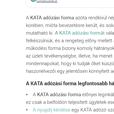
tartalmainkat.
A
KATA adózási forma
azóta rendkívül nép
körében, mióta bevezetésre került, és soka
mutatható ki. A
KATA adózási formát
vál
felkészülniük, és a rengeteg előny mellett 
működési forma bizony komoly hátrányokka
az üzleti tevékenységbe, illetve, ha menet
mindennapokat, hogy ki tudják őket küszö
haszonélvezői egy jelentősen könnyített 
A KATA adózási forma legfontosabb há
• A
KATA adózási forma
előnyei legink
ez csak a belföldön teljesített ügyletek es
•
A nyugdíj kérdése
egy KATA adózó szá