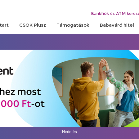
Bankfiók és ATM keres
tart
CSOK Plusz
Támogatások
Babaváró hitel
Hirdetés