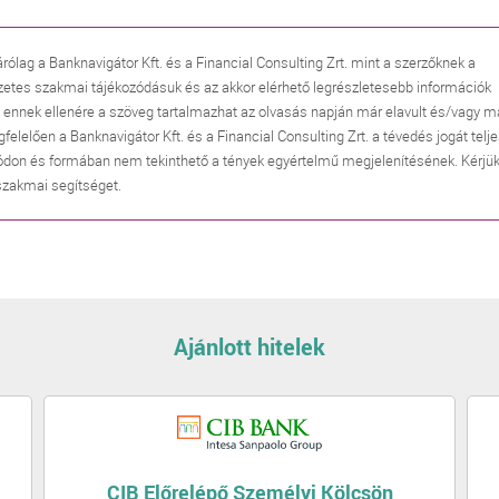
árólag a Banknavigátor Kft. és a Financial Consulting Zrt. mint a szerzőknek a
zetes szakmai tájékozódásuk és az akkor elérhető legrészletesebb információk
, ennek ellenére a szöveg tartalmazhat az olvasás napján már elavult és/vagy m
lően a Banknavigátor Kft. és a Financial Consulting Zrt. a tévedés jogát telj
don és formában nem tekinthető a tények egyértelmű megjelenítésének. Kérjük
 szakmai segítséget.
Ajánlott hitelek
CIB Előrelépő Személyi Kölcsön