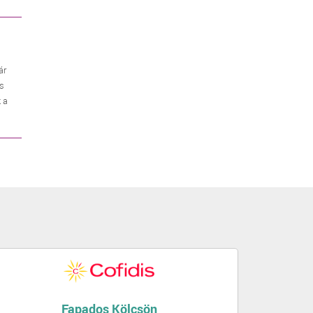
ár
es
 a
Fapados Kölcsön