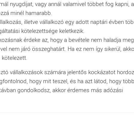
ál nyugdíjat, vagy annál valamivel többet fog kapni, 
ozzá minél hamarabb.
llalkozás, illetve vállalkozó egy adott naptári évben töb
lgáltatási kötelezettsége keletkezik.
lkozásnak érdeke az, hogy a bevétele nem haladja meg
el nem járó összeghatárt. Ha ez nem így sikerül, akko
 kötelezett.
ztó vállalkozások számára jelentős kockázatot hordoz
ontolnod, hogy mit teszel, és ha azt látod, hogy töb
zú távban gondolkodsz, akkor érdemes más adózási