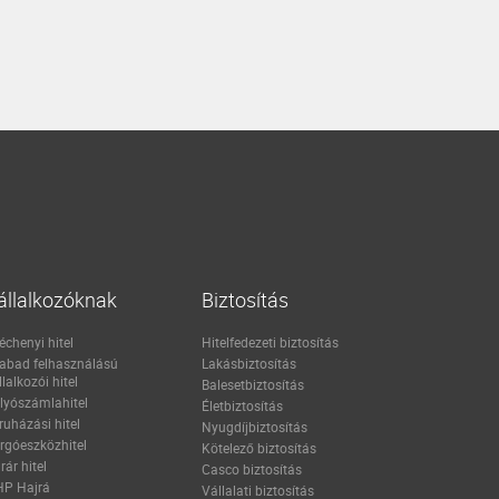
állalkozóknak
Biztosítás
échenyi hitel
Hitelfedezeti biztosítás
abad felhasználású
Lakásbiztosítás
llalkozói hitel
Balesetbiztosítás
lyószámlahitel
Életbiztosítás
ruházási hitel
Nyugdíjbiztosítás
rgóeszközhitel
Kötelező biztosítás
rár hitel
Casco biztosítás
P Hajrá
Vállalati biztosítás