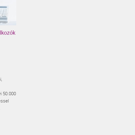
alkozók
i,
vi 50.000
éssel
.