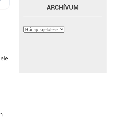
ARCHÍVUM
Archívum
bele
ám