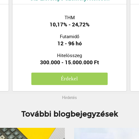
THM
10,17% - 24,72%
Futamidő
12 - 96 hó
Hitelösszeg
300.000 - 15.000.000 Ft
Érdekel
Hirdetés
További blogbejegyzések