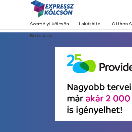
Személyi kölcsön
Lakáshitel
Otthon S
Biztosítás