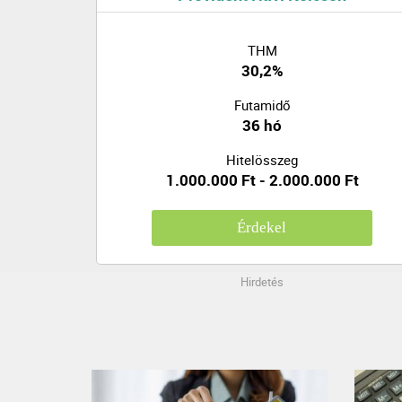
THM
30,2%
Futamidő
36 hó
Hitelösszeg
1.000.000 Ft - 2.000.000 Ft
Érdekel
Hirdetés