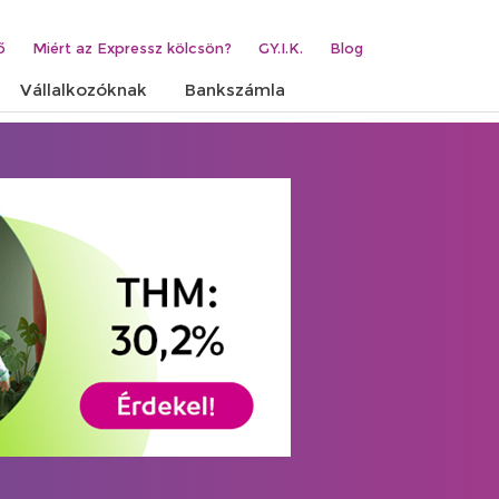
ő
Miért az Expressz kölcsön?
GY.I.K.
Blog
Vállalkozóknak
Bankszámla