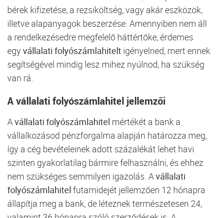
bérek kifizetése, a rezsiköltség, vagy akár eszközök,
illetve alapanyagok beszerzése. Amennyiben nem áll
a rendelkezésedre megfelelő háttértőke, érdemes
egy
vállalati folyószámlahitelt
igényelned, mert ennek
segítségével mindig lesz mihez nyúlnod, ha szükség
van rá.
A vállalati folyószámlahitel jellemzői
A
vállalati folyószámlahitel
mértékét a bank a
vállalkozásod pénzforgalma alapján határozza meg,
így a cég bevételeinek adott százalékát lehet havi
szinten gyakorlatilag bármire felhasználni, és ehhez
nem szükséges semmilyen igazolás. A
vállalati
folyószámlahitel
futamidejét jellemzően 12 hónapra
állapítja meg a bank, de léteznek természetesen 24,
valamint 36 hónapra szóló szerződések is. A