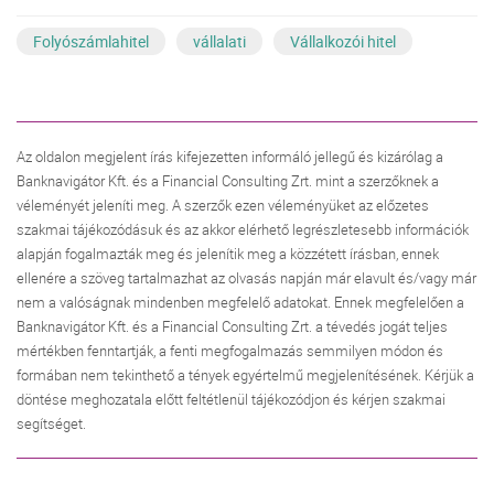
Folyószámlahitel
vállalati
Vállalkozói hitel
Az oldalon megjelent írás kifejezetten informáló jellegű és kizárólag a
Banknavigátor Kft. és a Financial Consulting Zrt. mint a szerzőknek a
véleményét jeleníti meg. A szerzők ezen véleményüket az előzetes
szakmai tájékozódásuk és az akkor elérhető legrészletesebb információk
alapján fogalmazták meg és jelenítik meg a közzétett írásban, ennek
ellenére a szöveg tartalmazhat az olvasás napján már elavult és/vagy már
nem a valóságnak mindenben megfelelő adatokat. Ennek megfelelően a
Banknavigátor Kft. és a Financial Consulting Zrt. a tévedés jogát teljes
mértékben fenntartják, a fenti megfogalmazás semmilyen módon és
formában nem tekinthető a tények egyértelmű megjelenítésének. Kérjük a
döntése meghozatala előtt feltétlenül tájékozódjon és kérjen szakmai
segítséget.