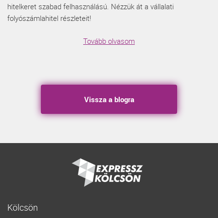
hitelkeret szabad felhasználású. Nézzük át a vállalati
folyószámlahitel részleteit!
Tovább olvasom
Vissza a blogra
Kölcsön