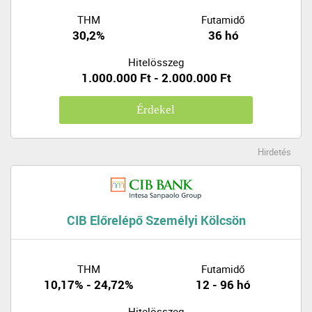
THM
Futamidő
30,2%
36 hó
Hitelösszeg
1.000.000 Ft - 2.000.000 Ft
Érdekel
Hirdetés
CIB Előrelépő Személyi Kölcsön
THM
Futamidő
10,17% - 24,72%
12 - 96 hó
Hitelösszeg