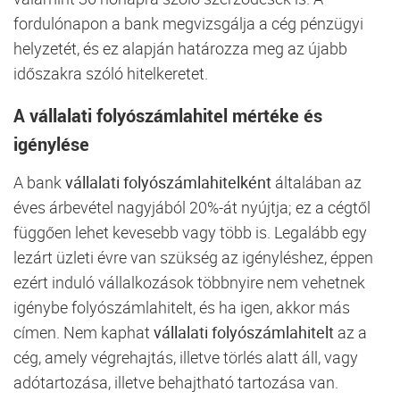
fordulónapon a bank megvizsgálja a cég pénzügyi
helyzetét, és ez alapján határozza meg az újabb
időszakra szóló hitelkeretet.
A vállalati folyószámlahitel mértéke és
igénylése
A bank
vállalati folyószámlahitelként
általában az
éves árbevétel nagyjából 20%-át nyújtja; ez a cégtől
függően lehet kevesebb vagy több is. Legalább egy
lezárt üzleti évre van szükség az igényléshez, éppen
ezért induló vállalkozások többnyire nem vehetnek
igénybe folyószámlahitelt, és ha igen, akkor más
címen. Nem kaphat
vállalati folyószámlahitelt
az a
cég, amely végrehajtás, illetve törlés alatt áll, vagy
adótartozása, illetve behajtható tartozása van.