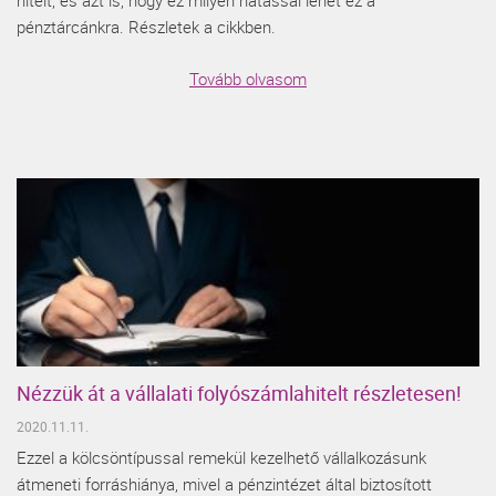
hitelt, és azt is, hogy ez milyen hatással lehet ez a
pénztárcánkra. Részletek a cikkben.
Tovább olvasom
Nézzük át a vállalati folyószámlahitelt részletesen!
2020.11.11.
Ezzel a kölcsöntípussal remekül kezelhető vállalkozásunk
átmeneti forráshiánya, mivel a pénzintézet által biztosított