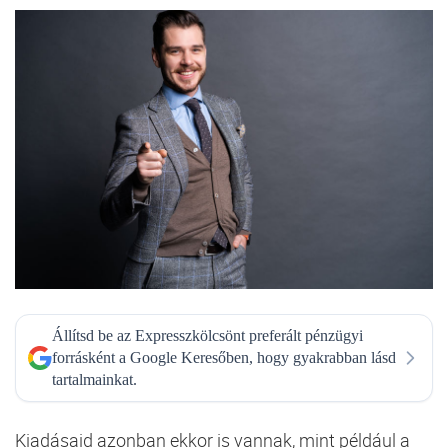
Állítsd be az Expresszkölcsönt preferált pénzügyi
forrásként a Google Keresőben, hogy gyakrabban lásd
tartalmainkat.
Kiadásaid azonban ekkor is vannak, mint például a