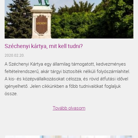
Széchenyi kártya, mit kell tudni?
2020.02.20.
A Széchenyi Kártya egy államilag támogatott, kedvezményes
feltételrendszerű, akár tárgyi biztosíték nélküli folyószámlahitel.
A kis- és középvállalkozásokat célozza, és rövid átfutási idővel
igényelhető. Jelen cikkünkben a főbb tudnivalókat foglaljuk
össze.
Tovább olvasom