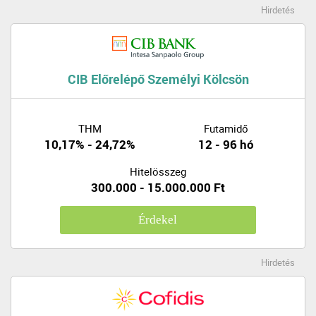
Hirdetés
CIB Előrelépő Személyi Kölcsön
THM
Futamidő
10,17% - 24,72%
12 - 96 hó
Hitelösszeg
300.000 - 15.000.000 Ft
Érdekel
Hirdetés