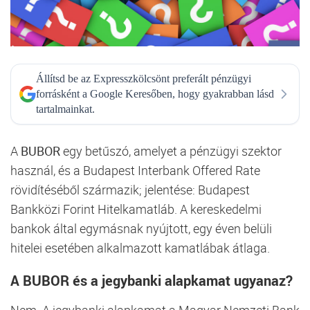
Állítsd be az Expresszkölcsönt preferált pénzügyi
forrásként a Google Keresőben, hogy gyakrabban lásd
tartalmainkat.
A
BUBOR
egy betűszó, amelyet a pénzügyi szektor
használ, és a Budapest Interbank Offered Rate
rövidítéséből származik; jelentése: Budapest
Bankközi Forint Hitelkamatláb. A kereskedelmi
bankok által egymásnak nyújtott, egy éven belüli
hitelei esetében alkalmazott kamatlábak átlaga.
A BUBOR és a jegybanki alapkamat ugyanaz?
Nem. A jegybanki alapkamat a Magyar Nemzeti Bank