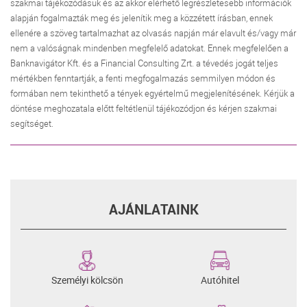
szakmai tájékozódásuk és az akkor elérhető legrészletesebb információk
alapján fogalmazták meg és jelenítik meg a közzétett írásban, ennek
ellenére a szöveg tartalmazhat az olvasás napján már elavult és/vagy már
nem a valóságnak mindenben megfelelő adatokat. Ennek megfelelően a
Banknavigátor Kft. és a Financial Consulting Zrt. a tévedés jogát teljes
mértékben fenntartják, a fenti megfogalmazás semmilyen módon és
formában nem tekinthető a tények egyértelmű megjelenítésének. Kérjük a
döntése meghozatala előtt feltétlenül tájékozódjon és kérjen szakmai
segítséget.
AJÁNLATAINK
Személyi kölcsön
Autóhitel