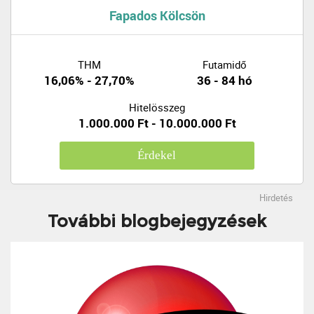
Fapados Kölcsön
THM
Futamidő
16,06% - 27,70%
36 - 84 hó
Hitelösszeg
1.000.000 Ft - 10.000.000 Ft
Érdekel
Hirdetés
További blogbejegyzések