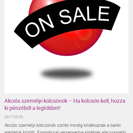
Akciós személyi kölcsönök – Ha kölcsön kell, hozza
ki pénzéből a legtöbbet!
2017.05.09.
Akciós személyi kölcsönök szinte mindig kínálkoznak a banki
ajánlatok között. Egymással versenyezve kínálnak alacsonyabb