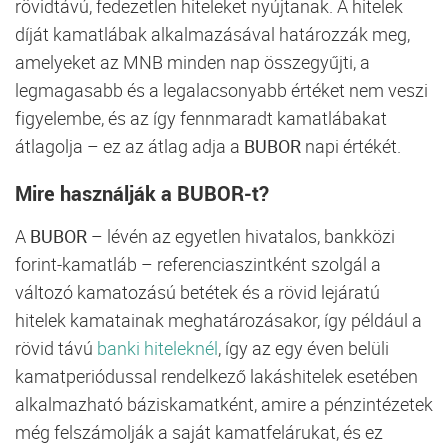
rövidtávú, fedezetlen hiteleket nyújtanak. A hitelek
díját kamatlábak alkalmazásával határozzák meg,
amelyeket az MNB minden nap összegyűjti, a
legmagasabb és a legalacsonyabb értéket nem veszi
figyelembe, és az így fennmaradt kamatlábakat
átlagolja – ez az átlag adja a
BUBOR
napi értékét.
Mire használják a BUBOR-t?
A
BUBOR
– lévén az egyetlen hivatalos, bankközi
forint-kamatláb – referenciaszintként szolgál a
változó kamatozású betétek és a rövid lejáratú
hitelek kamatainak meghatározásakor, így például a
rövid távú
banki hiteleknél
, így az egy éven belüli
kamatperiódussal rendelkező lakáshitelek esetében
alkalmazható báziskamatként, amire a pénzintézetek
még felszámolják a saját kamatfelárukat, és ez