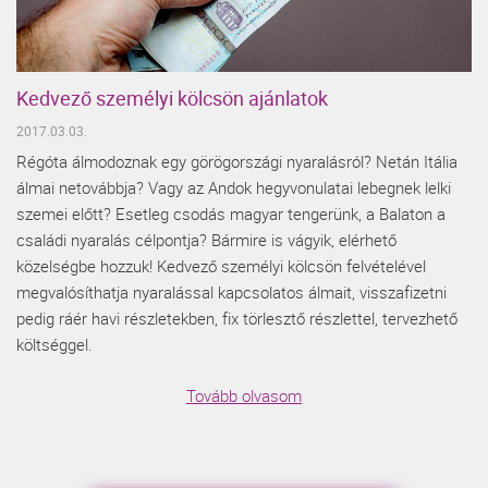
Kedvező személyi kölcsön ajánlatok
2017.03.03.
Régóta álmodoznak egy görögországi nyaralásról? Netán Itália
álmai netovábbja? Vagy az Andok hegyvonulatai lebegnek lelki
szemei előtt? Esetleg csodás magyar tengerünk, a Balaton a
családi nyaralás célpontja? Bármire is vágyik, elérhető
közelségbe hozzuk! Kedvező személyi kölcsön felvételével
megvalósíthatja nyaralással kapcsolatos álmait, visszafizetni
pedig ráér havi részletekben, fix törlesztő részlettel, tervezhető
költséggel.
Tovább olvasom