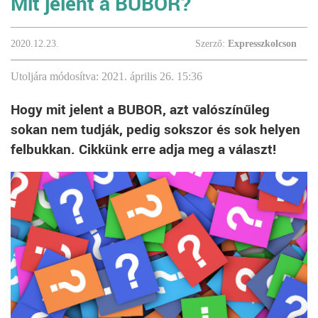
Mit jelent a BUBOR?
2020.12.23.
Szerző:
Expresszkolcson
Utoljára módosítva: 2021. április 26. 15:36
Hogy mit jelent a BUBOR, azt valószínűleg
sokan nem tudják, pedig sokszor és sok helyen
felbukkan. Cikkünk erre adja meg a választ!