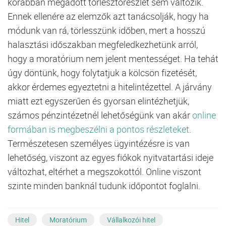
korábban megadott törlesztőrészlet sem változik.
Ennek ellenére az elemzők azt tanácsolják, hogy ha
módunk van rá, törlesszünk időben, mert a hosszú
halasztási időszakban megfeledkezhetünk arról,
hogy a moratórium nem jelent mentességet. Ha tehát
úgy döntünk, hogy folytatjuk a kölcsön fizetését,
akkor érdemes egyeztetni a hitelintézettel. A járvány
miatt ezt egyszerűen és gyorsan elintézhetjük,
számos pénzintézetnél lehetőségünk van akár
online
formában is megbeszélni a pontos részleteket
.
Természetesen személyes ügyintézésre is van
lehetőség, viszont az egyes fiókok nyitvatartási ideje
változhat, eltérhet a megszokottól. Online viszont
szinte minden banknál tudunk időpontot foglalni.
Hitel
Moratórium
Vállalkozói hitel