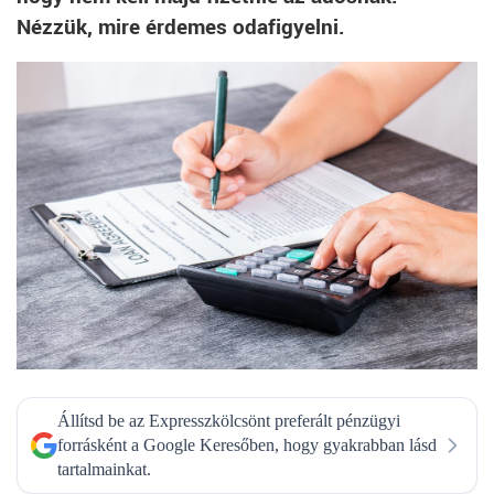
Nézzük, mire érdemes odafigyelni.
Állítsd be az Expresszkölcsönt preferált pénzügyi
forrásként a Google Keresőben, hogy gyakrabban lásd
tartalmainkat.