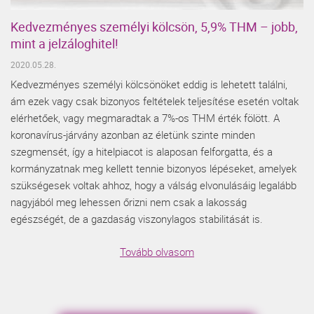
Kedvezményes személyi kölcsön, 5,9% THM – jobb,
mint a jelzáloghitel!
2020.05.28.
Kedvezményes személyi kölcsönöket eddig is lehetett találni,
ám ezek vagy csak bizonyos feltételek teljesítése esetén voltak
elérhetőek, vagy megmaradtak a 7%-os THM érték fölött. A
koronavírus-járvány azonban az életünk szinte minden
szegmensét, így a hitelpiacot is alaposan felforgatta, és a
kormányzatnak meg kellett tennie bizonyos lépéseket, amelyek
szükségesek voltak ahhoz, hogy a válság elvonulásáig legalább
nagyjából meg lehessen őrizni nem csak a lakosság
egészségét, de a gazdaság viszonylagos stabilitását is.
Tovább olvasom