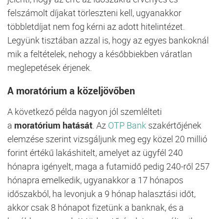
felszámolt díjakat törleszteni kell, ugyanakkor
többletdíjat nem fog kérni az adott hitelintézet.
Legyünk tisztában azzal is, hogy az egyes bankoknál
mik a feltételek, nehogy a későbbiekben váratlan
meglepetések érjenek.
A moratórium a közeljövőben
A következő példa nagyon jól szemlélteti
a
moratórium hatását
. Az
OTP Bank
szakértőjének
elemzése szerint vizsgáljunk meg egy közel 20 millió
forint értékű lakáshitelt, amelyet az ügyfél 240
hónapra igényelt, maga a futamidő pedig 240-ről 257
hónapra emelkedik, ugyanakkor a 17 hónapos
időszakból, ha levonjuk a 9 hónap halasztási időt,
akkor csak 8 hónapot fizetünk a banknak, és a