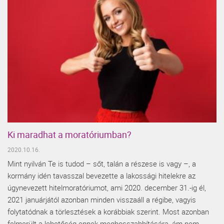
Ki maradhat a moratóriumban?
2020.10.16.
Mint nyilván Te is tudod – sőt, talán a részese is vagy –, a
kormány idén tavasszal bevezette a lakossági hitelekre az
úgynevezett hitelmoratóriumot, ami 2020. december 31.-ig él,
2021 januárjától azonban minden visszaáll a régibe, vagyis
folytatódnak a törlesztések a korábbiak szerint. Most azonban
felmerült a lehetőség ennek meghosszabbítására, ám nem