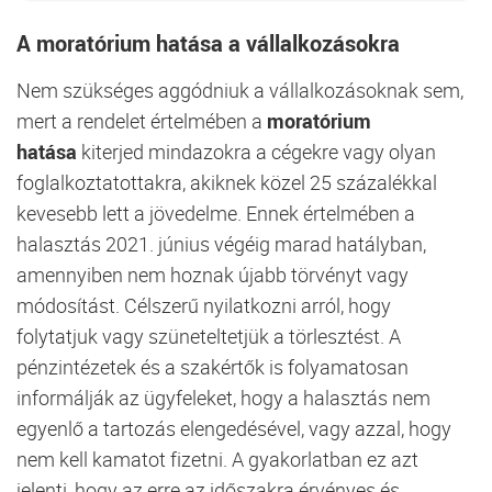
A moratórium hatása a vállalkozásokra
Nem szükséges aggódniuk a vállalkozásoknak sem,
mert a rendelet értelmében a
moratórium
hatása
kiterjed mindazokra a cégekre vagy olyan
foglalkoztatottakra, akiknek közel 25 százalékkal
kevesebb lett a jövedelme. Ennek értelmében a
halasztás 2021. június végéig marad hatályban,
amennyiben nem hoznak újabb törvényt vagy
módosítást. Célszerű nyilatkozni arról, hogy
folytatjuk vagy szüneteltetjük a törlesztést. A
pénzintézetek és a szakértők is folyamatosan
informálják az ügyfeleket, hogy a halasztás nem
egyenlő a tartozás elengedésével, vagy azzal, hogy
nem kell kamatot fizetni. A gyakorlatban ez azt
jelenti, hogy az erre az időszakra érvényes és