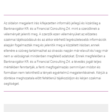
Az oldalon megjelent írás kifejezetten informáló jellegű és kizárólag a
Banknavigátor Kft. és a Financial Consulting Zrt. mint a szerzőknek a
véleményét jeleníti meg. A szerzők ezen véleményüket az előzetes
szakmai tájékozódásuk és az akkor elérhető legrészletesebb információk
alapján fogalmazták meg és jelenítik meg a közzétett írásban, ennek
ellenére a szöveg tartalmazhat az olvasás napján már elavult és/vagy már
nem a valóságnak mindenben megfelelő adatokat. Ennek megfelelően a
Banknavigátor Kft. és a Financial Consulting Zrt. a tévedés jogát teljes
mértékben fenntartják, a fenti megfogalmazás semmilyen módon és
formában nem tekinthető a tények egyértelmű megjelenítésének. Kérjük a
döntése meghozatala előtt feltétlenül tájékozódjon és kérjen szakmai
segítséget.