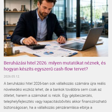
Beruházási hitel 2026: milyen mutatókat néznek, és
hogyan készíts egyszerű cash-flow tervet?
2026.05.12.
A beruházási hitel 2026-ban sok vállalkozás számára újra reális
növekedési eszköz lehet, de a bankok továbbra sem csak az
ötletet, hanem a számokat is nézik. Egy gépbeszerzés,
telephelyfejlesztés vagy kapacitásbővítés akkor finanszírozható
biztonságosan, ha a vállalkozás pénzáramlása elbírja a