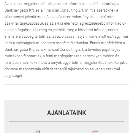
Az oldalon megjelent írás kifejezetten informáló jellegű és kizárólag a
Banknavigátor Kft. és a Financial Consulting Zrt. mint a szerzőknek a
véleményét jeleníti meg. A szerzők ezen véleményüket az előzetes
szakmai tájékozódásuk és az akkor elérhető legrészletesebb információk
alapján fogalmazták meg és jelenítik meg a közzétett írásban, ennek
ellenére a szöveg tartalmazhat az olvasás napján már elavult és/vagy már
nem a valóságnak mindenben megfelelő adatokat. Ennek megfelelően a
Banknavigátor Kft. és a Financial Consulting Zrt. a tévedés jogát teljes
mértékben fenntartják, a fenti megfogalmazás semmilyen módon és
formában nem tekinthető a tények egyértelmű megjelenítésének. Kérjük a
döntése meghozatala előtt feltétlenül tájékozódjon és kérjen szakmai
segítséget.
AJÁNLATAINK