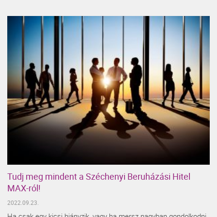
Tudj meg mindent a Széchenyi Beruházási Hitel
MAX-ról!
2022.09.23.
Ha csak egy kicsi hiányzik, vagy ha mersz nagyban gondolkodni,