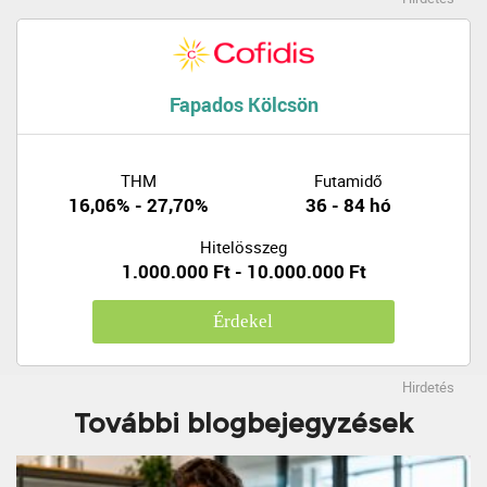
Fapados Kölcsön
THM
Futamidő
16,06% - 27,70%
36 - 84 hó
Hitelösszeg
1.000.000 Ft - 10.000.000 Ft
Érdekel
Hirdetés
További blogbejegyzések