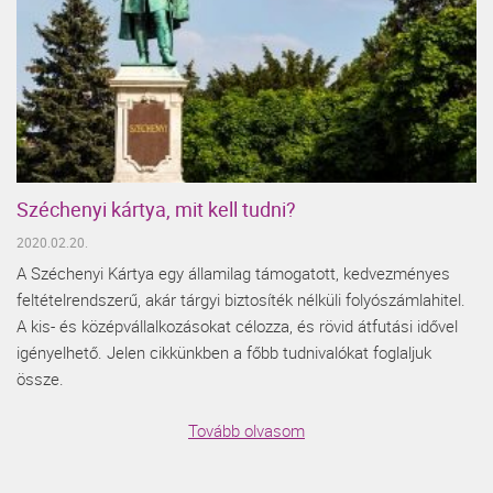
Széchenyi kártya, mit kell tudni?
2020.02.20.
A Széchenyi Kártya egy államilag támogatott, kedvezményes
feltételrendszerű, akár tárgyi biztosíték nélküli folyószámlahitel.
A kis- és középvállalkozásokat célozza, és rövid átfutási idővel
igényelhető. Jelen cikkünkben a főbb tudnivalókat foglaljuk
össze.
Tovább olvasom