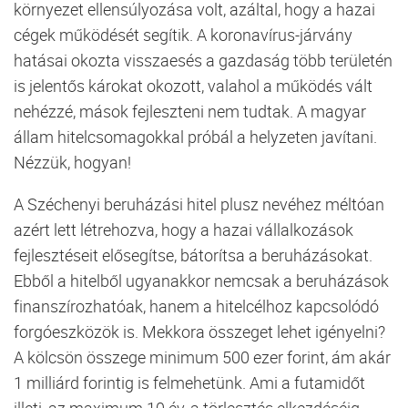
környezet ellensúlyozása volt, azáltal, hogy a hazai
cégek működését segítik. A koronavírus-járvány
hatásai okozta visszaesés a gazdaság több területén
is jelentős károkat okozott, valahol a működés vált
nehézzé, mások fejleszteni nem tudtak. A magyar
állam hitelcsomagokkal próbál a helyzeten javítani.
Nézzük, hogyan!
A Széchenyi beruházási hitel plusz nevéhez méltóan
azért lett létrehozva, hogy a hazai vállalkozások
fejlesztéseit elősegítse, bátorítsa a beruházásokat.
Ebből a hitelből ugyanakkor nemcsak a beruházások
finanszírozhatóak, hanem a hitelcélhoz kapcsolódó
forgóeszközök is. Mekkora összeget lehet igényelni?
A kölcsön összege minimum 500 ezer forint, ám akár
1 milliárd forintig is felmehetünk. Ami a futamidőt
illeti, az maximum 10 év, a törlesztés elkezdéséig