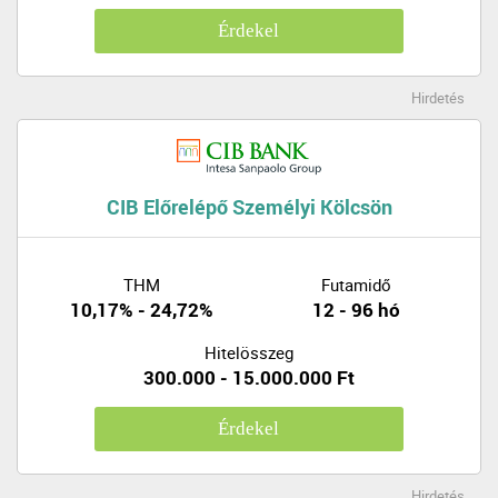
Érdekel
Hirdetés
CIB Előrelépő Személyi Kölcsön
THM
Futamidő
10,17% - 24,72%
12 - 96 hó
Hitelösszeg
300.000 - 15.000.000 Ft
Érdekel
Hirdetés