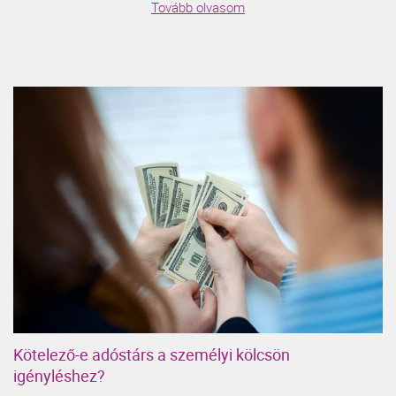
Tovább olvasom
Kötelező-e adóstárs a személyi kölcsön
igényléshez?