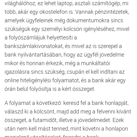
világhálóhoz; ez lehet laptop, asztali számítógép, mi
több, akár egy okostelefon is. Vannak pénzintézetek,
amelyek ügyfeleinek még dokumentumokra sincs
szükségük egy személyi kölcsön igényléséhez, mivel
a folyószámlájuk helyettesíti a
bankszámlakivonatokat, és mivel az is szerepel a
bank nyilvántartásában, hogy az ügyfél jövedelme
mikor és honnan érkezik, még a munkáltatói
igazolásra sincs szükség, csupán el kell indítani az
online hiteligénylési folyamatot, és a bank akár egy
órán belül folyósítja is a kért összeget.
A folyamat a következő: keresd fel a bank honlapját,
válaszd ki a kölcsönt, majd add meg a felvenni kívánt
összeget, a futamidőt, illetve a jövedelmedet. Ezek
után nem kell mást tenned, mint követni a honlapon
megjelenő utasításokat, fogadni a bank