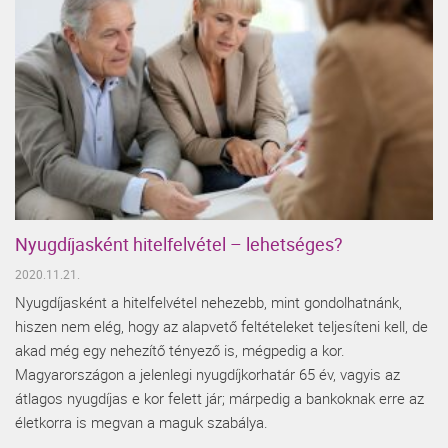
Nyugdíjasként hitelfelvétel – lehetséges?
2020.11.21.
Nyugdíjasként a hitelfelvétel nehezebb, mint gondolhatnánk,
hiszen nem elég, hogy az alapvető feltételeket teljesíteni kell, de
akad még egy nehezítő tényező is, mégpedig a kor.
Magyarországon a jelenlegi nyugdíjkorhatár 65 év, vagyis az
átlagos nyugdíjas e kor felett jár; márpedig a bankoknak erre az
életkorra is megvan a maguk szabálya.