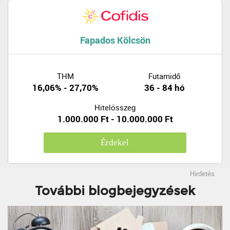
Fapados Kölcsön
THM
Futamidő
16,06% - 27,70%
36 - 84 hó
Hitelösszeg
1.000.000 Ft - 10.000.000 Ft
Érdekel
Hirdetés
További blogbejegyzések