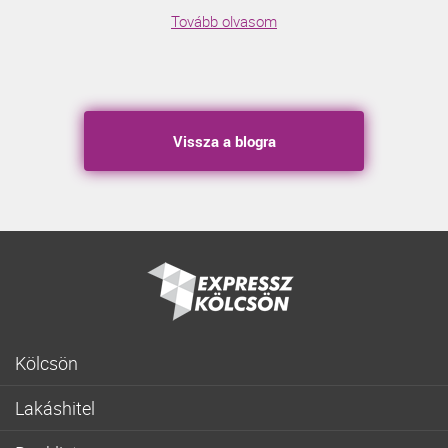
Tovább olvasom
Vissza a blogra
Kölcsön
Gyorskölcsön
Lakáshitel
Fogyasztóbarát személyi hitel
Lakásvásárlás
Lakásfelújítási személyi kölcsön