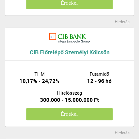
Érdekel
Hirdetés
CIB Előrelépő Személyi Kölcsön
THM
Futamidő
10,17% - 24,72%
12 - 96 hó
Hitelösszeg
300.000 - 15.000.000 Ft
Érdekel
Hirdetés