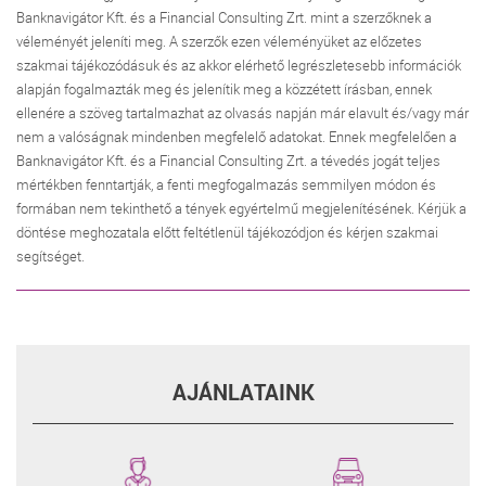
Banknavigátor Kft. és a Financial Consulting Zrt. mint a szerzőknek a
véleményét jeleníti meg. A szerzők ezen véleményüket az előzetes
szakmai tájékozódásuk és az akkor elérhető legrészletesebb információk
alapján fogalmazták meg és jelenítik meg a közzétett írásban, ennek
ellenére a szöveg tartalmazhat az olvasás napján már elavult és/vagy már
nem a valóságnak mindenben megfelelő adatokat. Ennek megfelelően a
Banknavigátor Kft. és a Financial Consulting Zrt. a tévedés jogát teljes
mértékben fenntartják, a fenti megfogalmazás semmilyen módon és
formában nem tekinthető a tények egyértelmű megjelenítésének. Kérjük a
döntése meghozatala előtt feltétlenül tájékozódjon és kérjen szakmai
segítséget.
AJÁNLATAINK