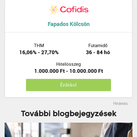
Fapados Kölcsön
THM
Futamidő
16,06% - 27,70%
36 - 84 hó
Hitelösszeg
1.000.000 Ft - 10.000.000 Ft
Érdekel
Hirdetés
További blogbejegyzések