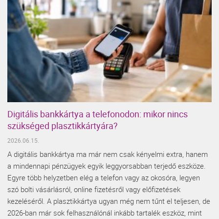
Digitális bankkártya a telefonodon: mikor nincs
szükséged plasztikkártyára?
2026.06.15.
A digitális bankkártya ma már nem csak kényelmi extra, hanem
a mindennapi pénzügyek egyik leggyorsabban terjedő eszköze.
Egyre több helyzetben elég a telefon vagy az okosóra, legyen
szó bolti vásárlásról, online fizetésről vagy előfizetések
kezeléséről. A plasztikkártya ugyan még nem tűnt el teljesen, de
2026-ban már sok felhasználónál inkább tartalék eszköz, mint