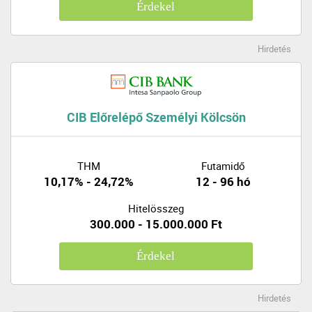
Érdekel
Hirdetés
CIB Előrelépő Személyi Kölcsön
THM
Futamidő
10,17% - 24,72%
12 - 96 hó
Hitelösszeg
300.000 - 15.000.000 Ft
Érdekel
Hirdetés