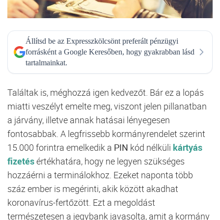
Állítsd be az Expresszkölcsönt preferált pénzügyi
forrásként a Google Keresőben, hogy gyakrabban lásd
tartalmainkat.
Találtak is, méghozzá igen kedvezőt. Bár ez a lopás
miatti veszélyt emelte meg, viszont jelen pillanatban
a járvány, illetve annak hatásai lényegesen
fontosabbak. A legfrissebb kormányrendelet szerint
15.000 forintra emelkedik a
PIN
kód nélküli
kártyás
fizetés
értékhatára, hogy ne legyen szükséges
hozzáérni a terminálokhoz. Ezeket naponta több
száz ember is megérinti, akik között akadhat
koronavírus-fertőzött. Ezt a megoldást
természetesen a jegybank javasolta, amit a kormány