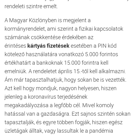
rendeleti szintre emelt.
A Magyar Közlönyben is megjelent a
kormányrendelet, ami szerint a fizikai kapcsolatok
számának csökkentése érdekében az
érintéses
kártyás fizetések
esetében a PIN kód
kötelező használatára vonatkozó 5.000 forintos
értékhatárt a bankoknak 15.000 forintra kell
emelniük. A rendeletet április 15.-től kell alkalmazni.
Ám már tapasztalhatjuk, hogy sokan be is vezették.
Azt kell hogy mondjuk, nagyon helyesen, hiszen
jelenleg a koronavírus terjedésének
megakadályozása a legfőbb cél. Mivel komoly
hatással van a gazdaságra. Ezt sajnos szintén sokan
tapasztalják, és egyre többen fogják, hiszen egész
üzletágak álltak, vagy lassultak le a pandémia