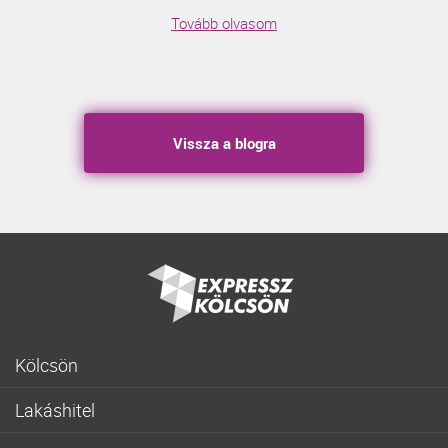
Tovább olvasom
Vissza a blogra
Kölcsön
Gyorskölcsön
Lakáshitel
Fogyasztóbarát személyi hitel
Lakásvásárlás
Lakásfelújítási személyi kölcsön