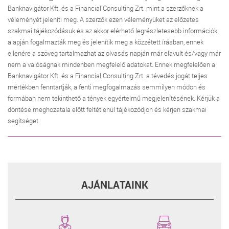
Banknavigátor Kft. és a Financial Consulting Zrt. mint a szerzőknek a
véleményét jeleníti meg. A szerzők ezen véleményüket az előzetes
szakmai tájékozódásuk és az akkor elérhető legrészletesebb információk
alapján fogalmazták meg és jelenítik meg a közzétett írásban, ennek
ellenére a szöveg tartalmazhat az olvasás napján már elavult és/vagy már
nem a valóságnak mindenben megfelelő adatokat. Ennek megfelelően a
Banknavigátor Kft. és a Financial Consulting Zrt. a tévedés jogát teljes
mértékben fenntartják, a fenti megfogalmazás semmilyen módon és
formában nem tekinthető a tények egyértelmű megjelenítésének. Kérjük a
döntése meghozatala előtt feltétlenül tájékozódjon és kérjen szakmai
segítséget.
AJÁNLATAINK