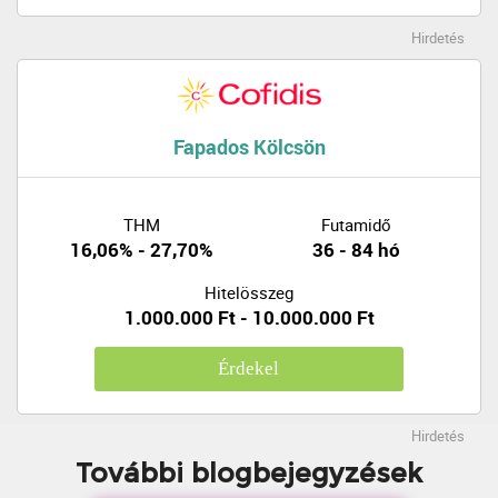
Hirdetés
Fapados Kölcsön
THM
Futamidő
16,06% - 27,70%
36 - 84 hó
Hitelösszeg
1.000.000 Ft - 10.000.000 Ft
Érdekel
Hirdetés
További blogbejegyzések