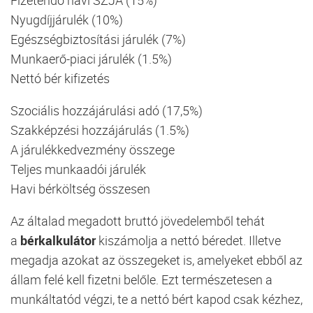
Nyugdíjjárulék (10%)
Egészségbiztosítási járulék (7%)
Munkaerő-piaci járulék (1.5%)
Nettó bér kifizetés
Szociális hozzájárulási adó (17,5%)
Szakképzési hozzájárulás (1.5%)
A járulékkedvezmény összege
Teljes munkaadói járulék
Havi bérköltség összesen
Az általad megadott bruttó jövedelemből tehát
a
bérkalkulátor
kiszámolja a nettó béredet. Illetve
megadja azokat az összegeket is, amelyeket ebből az
állam felé kell fizetni belőle. Ezt természetesen a
munkáltatód végzi, te a nettó bért kapod csak kézhez,