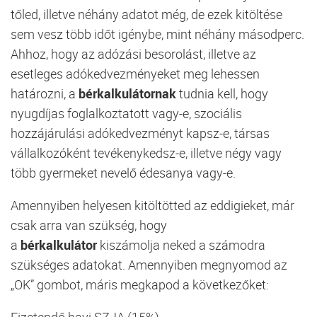
tőled, illetve néhány adatot még, de ezek kitöltése
sem vesz több időt igénybe, mint néhány másodperc.
Ahhoz, hogy az adózási besorolást, illetve az
esetleges adókedvezményeket meg lehessen
határozni, a
bérkalkulátornak
tudnia kell, hogy
nyugdíjas foglalkoztatott vagy-e, szociális
hozzájárulási adókedvezményt kapsz-e, társas
vállalkozóként tevékenykedsz-e, illetve négy vagy
több gyermeket nevelő édesanya vagy-e.
Amennyiben helyesen kitöltötted az eddigieket, már
csak arra van szükség, hogy
a
bérkalkulátor
kiszámolja neked a számodra
szükséges adatokat. Amennyiben megnyomod az
„OK” gombot, máris megkapod a következőket:
Fizetendő havi SZJA (15%)