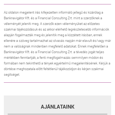
Az oldalon megjelent írás kifejezetten informáló jellegű és kizárólag a
Banknavigátor Kft. és a Financial Consulting Zrt. mint a szerzőknek a
véleményét jeleníti meg. A szerzők ezen véleményüket az előzetes
szakmai tájékozódásuk és az akkor elérhető legrészletesebb információk
alapján fogalmazták meg és jelenítik meg a közzétett írásban, ennek
ellenére a szöveg tartalmazhat az olvasás napján már elavult és/vagy már
nem a valóságnak mindenben megfelelő adatokat. Ennek megfelelően a
Banknavigátor Kft. és a Financial Consulting Zrt. a tévedés jogát teljes
mértékben fenntartják, a fenti megfogalmazás semmilyen módon és
formában nem tekinthető a tények egyértelmű megjelenítésének. Kérjük a
döntése meghozatala előtt feltétlenül tájékozódjon és kérjen szakmai
segítséget.
AJÁNLATAINK