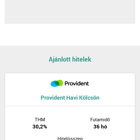
Ajánlott hitelek
Provident Havi Kölcsön
THM
Futamidő
30,2%
36 hó
Hitelösszeg