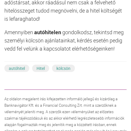
adóstársat, akkor ráadásul nem csak a felvehető
hitelösszeget tudod megnövelni, de a hitel költségét
is lefaraghatod!
Amennyiben
autóhitelen
gondolkodsz, tekintsd meg
személyi kölcsön ajánlatainkat, kérdés esetén pedig
vedd fel velünk a kapcsolatot elérhetőségeinken!
autóhitel
Hitel
kölcsön
Az oldalon megjelent írás kifejezetten informáló jellegű és kizárólag a
Banknavigátor Kft. és a Financial Consulting Zrt. mint a szerzőknek a
véleményét jeleníti meg. A szerzők ezen véleményüket az előzetes
szakmai tájékozódásuk és az akkor elérhető legrészletesebb információk
alapján fogalmazták meg és jelenítik meg a közzétett írásban, ennek
ellenére a szöveg tartalmazhat az olvasás napján már elavult és/vagy már