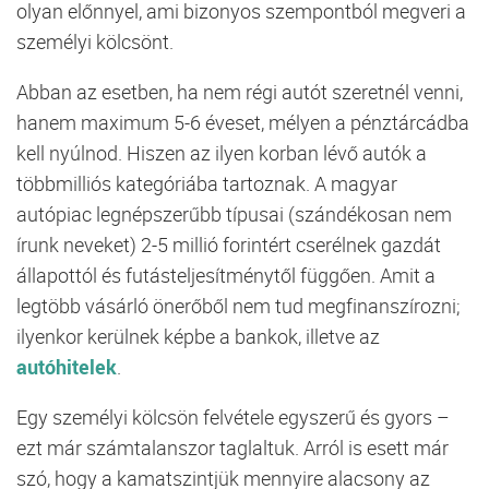
olyan előnnyel, ami bizonyos szempontból megveri a
személyi kölcsönt.
Abban az esetben, ha nem régi autót szeretnél venni,
hanem maximum 5-6 éveset, mélyen a pénztárcádba
kell nyúlnod. Hiszen az ilyen korban lévő autók a
többmilliós kategóriába tartoznak. A magyar
autópiac legnépszerűbb típusai (szándékosan nem
írunk neveket) 2-5 millió forintért cserélnek gazdát
állapottól és futásteljesítménytől függően. Amit a
legtöbb vásárló önerőből nem tud megfinanszírozni;
ilyenkor kerülnek képbe a bankok, illetve az
autóhitelek
.
Egy személyi kölcsön felvétele egyszerű és gyors –
ezt már számtalanszor taglaltuk. Arról is esett már
szó, hogy a kamatszintjük mennyire alacsony az