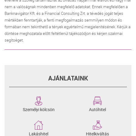
nem a valóságnak mindenben megfelelő adatokat. Ennek megfelelően a
Banknavigátor Kft. és a Financial Consulting Zrt. a tévedés jogát teljes
mértékben fenntartják, a fenti megfogalmazás semmilyen módon és
formában nem tekinthető a tények egyértelmű megjelenítésének. Kérjük a
döntése meghozatala előtt feltétlenül tájékozódjon és kérjen szakmai
segítséget.
AJÁNLATAINK
Személyi kölcsön
Autóhitel
Lakáshitel
Hitelkiváltás