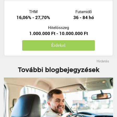
THM
Futamidő
16,06% - 27,70%
36 - 84 hó
Hitelösszeg
1.000.000 Ft - 10.000.000 Ft
Érdekel
Hirdetés
További blogbejegyzések