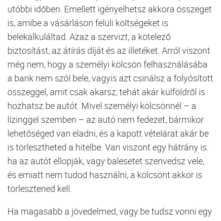
utóbbi időben. Emellett igényelhetsz akkora összeget
is, amibe a vásárláson felüli költségeket is
belekalkuláltad. Azaz a szervizt, a kötelező
biztosítást, az átírás díját és az illetéket. Arról viszont
még nem, hogy a személyi kölcsön felhasználásába
a bank nem szól bele, vagyis azt csinálsz a folyósított
összeggel, amit csak akarsz, tehát akár külföldről is
hozhatsz be autót. Mivel személyi kölcsönnél – a
lízinggel szemben – az autó nem fedezet, bármikor
lehetőséged van eladni, és a kapott vételárat akár be
is törlesztheted a hitelbe. Van viszont egy hátrány is:
ha az autót ellopják, vagy balesetet szenvedsz vele,
és emiatt nem tudod használni, a kölcsönt akkor is
törlesztened kell.
Ha magasabb a jövedelmed, vagy be tudsz vonni egy