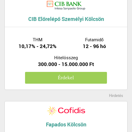
CIB Előrelépő Személyi Kölcsön
THM
Futamidő
10,17% - 24,72%
12 - 96 hó
Hitelösszeg
300.000 - 15.000.000 Ft
Érdekel
Hirdetés
Fapados Kölcsön