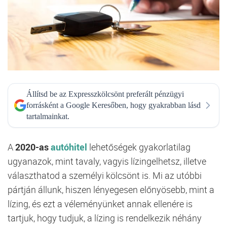
Állítsd be az Expresszkölcsönt preferált pénzügyi
forrásként a Google Keresőben, hogy gyakrabban lásd
tartalmainkat.
A
2020-as
autóhitel
lehetőségek gyakorlatilag
ugyanazok, mint tavaly, vagyis lízingelhetsz, illetve
választhatod a személyi kölcsönt is. Mi az utóbbi
pártján állunk, hiszen lényegesen előnyösebb, mint a
lízing, és ezt a véleményünket annak ellenére is
tartjuk, hogy tudjuk, a lízing is rendelkezik néhány