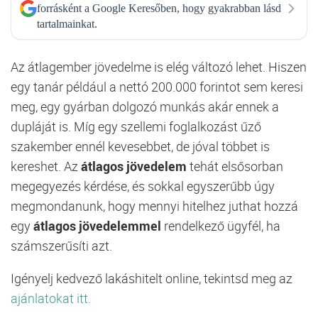
forrásként a Google Keresőben, hogy gyakrabban lásd
tartalmainkat.
Az átlagember jövedelme is elég változó lehet. Hiszen
egy tanár például a nettó 200.000 forintot sem keresi
meg, egy gyárban dolgozó munkás akár ennek a
dupláját is. Míg egy szellemi foglalkozást űző
szakember ennél kevesebbet, de jóval többet is
kereshet. Az
átlagos jövedelem
tehát elsősorban
megegyezés kérdése, és sokkal egyszerűbb úgy
megmondanunk, hogy mennyi hitelhez juthat hozzá
egy
átlagos jövedelemmel
rendelkező ügyfél, ha
számszerűsíti azt.
Igényelj kedvező lakáshitelt online, tekintsd meg az
ajánlatokat itt.