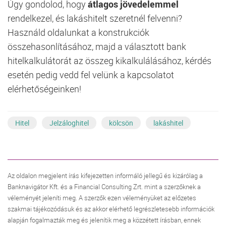
Úgy gondolod, hogy
átlagos jövedelemmel
rendelkezel, és lakáshitelt szeretnél felvenni?
Használd oldalunkat a konstrukciók
összehasonlításához, majd a választott bank
hitelkalkulátorát az összeg kikalkulálásához, kérdés
esetén pedig vedd fel velünk a kapcsolatot
elérhetőségeinken!
Hitel
Jelzáloghitel
kölcsön
lakáshitel
Az oldalon megjelent írás kifejezetten informáló jellegű és kizárólag a
Banknavigátor Kft. és a Financial Consulting Zrt. mint a szerzőknek a
véleményét jeleníti meg. A szerzők ezen véleményüket az előzetes
szakmai tájékozódásuk és az akkor elérhető legrészletesebb információk
alapján fogalmazták meg és jelenítik meg a közzétett írásban, ennek