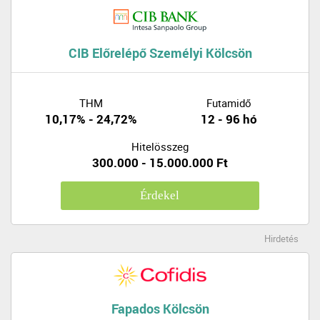
CIB Előrelépő Személyi Kölcsön
THM
Futamidő
10,17% - 24,72%
12 - 96 hó
Hitelösszeg
300.000 - 15.000.000 Ft
Érdekel
Hirdetés
Fapados Kölcsön