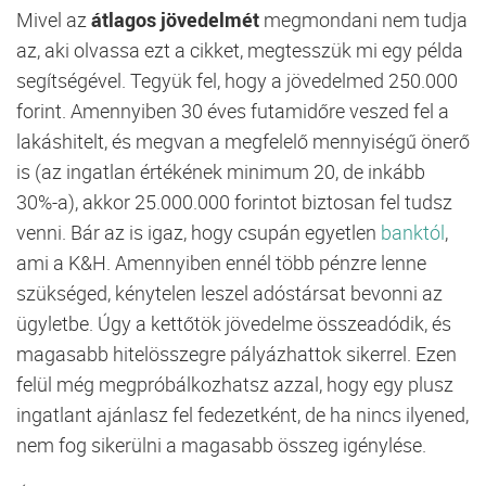
Mivel az
átlagos jövedelmét
megmondani nem tudja
az, aki olvassa ezt a cikket, megtesszük mi egy példa
segítségével. Tegyük fel, hogy a jövedelmed 250.000
forint. Amennyiben 30 éves futamidőre veszed fel a
lakáshitelt, és megvan a megfelelő mennyiségű önerő
is (az ingatlan értékének minimum 20, de inkább
30%-a), akkor 25.000.000 forintot biztosan fel tudsz
venni. Bár az is igaz, hogy csupán egyetlen
banktól
,
ami a K&H. Amennyiben ennél több pénzre lenne
szükséged, kénytelen leszel adóstársat bevonni az
ügyletbe. Úgy a kettőtök jövedelme összeadódik, és
magasabb hitelösszegre pályázhattok sikerrel. Ezen
felül még megpróbálkozhatsz azzal, hogy egy plusz
ingatlant ajánlasz fel fedezetként, de ha nincs ilyened,
nem fog sikerülni a magasabb összeg igénylése.