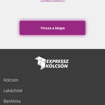
Vissza a blogra
Kölcsön
Gyorskölcsön
Lakáshitel
Fogyasztóbarát személyi hitel
Lakásvásárlás
Lakásfelújítási személyi kölcsön
Banklista
Fogyasztóbarát lakáshitel
Hitelkiváltás