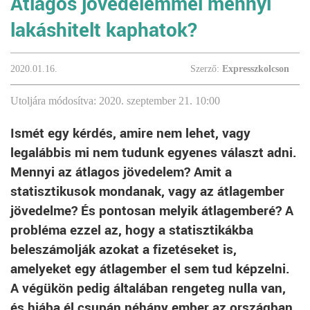
Átlagos jövedelemmel mennyi
lakáshitelt kaphatok?
2020.01.16.
Szerző:
Expresszkolcson
Utoljára módosítva: 2020. szeptember 21. 10:00
Ismét egy kérdés, amire nem lehet, vagy
legalábbis mi nem tudunk egyenes választ adni.
Mennyi az átlagos jövedelem? Amit a
statisztikusok mondanak, vagy az átlagember
jövedelme? És pontosan melyik átlagemberé? A
probléma ezzel az, hogy a statisztikákba
beleszámolják azokat a fizetéseket is,
amelyeket egy átlagember el sem tud képzelni.
A végükön pedig általában rengeteg nulla van,
és hiába él csupán néhány ember az országban,