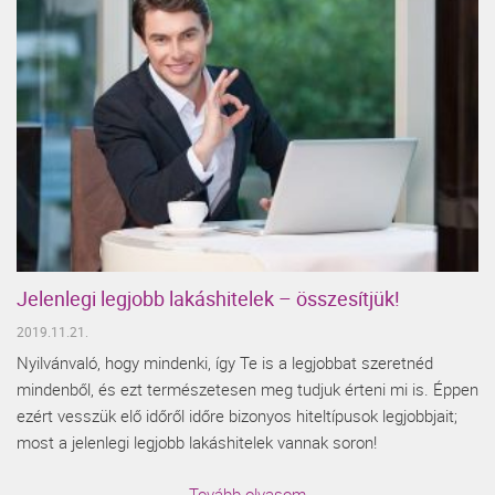
Jelenlegi legjobb lakáshitelek – összesítjük!
2019.11.21.
Nyilvánvaló, hogy mindenki, így Te is a legjobbat szeretnéd
mindenből, és ezt természetesen meg tudjuk érteni mi is. Éppen
ezért vesszük elő időről időre bizonyos hiteltípusok legjobbjait;
most a jelenlegi legjobb lakáshitelek vannak soron!
Tovább olvasom