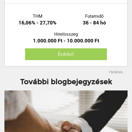
THM
Futamidő
16,06% - 27,70%
36 - 84 hó
Hitelösszeg
1.000.000 Ft - 10.000.000 Ft
Érdekel
Hirdetés
További blogbejegyzések