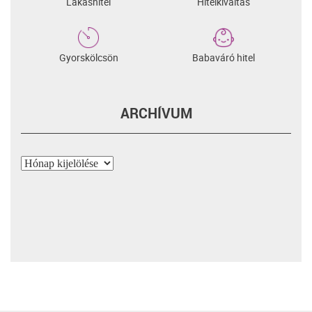
Lakáshitel
Hitelkiváltás
Gyorskölcsön
Babaváró hitel
ARCHÍVUM
Archívum