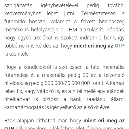
szolgáltatás igénybevételével pedig további
kedvezményhez lehet jutni. Természetesen a
futamidő hossza, valamint a felvett hitelösszeg
mértéke is befolyásolja a THM alakulását. Ráadás,
hogy egyéb akciókat is szokott indítani a bank, így
többé nem is kérdés az, hogy
miért éri meg az
OTP
lakáshitele!
Hogy a kondíciókról is szó essen: a hitel minimális
futamideje 6, a maximális pedig 30 év, a felvehető
hitelösszeg pedig 500.000-75.000.000 forint. A kamat
lehet fix, vagy változó is, és a hitel mellé egy ajándék
hitelkártyát is biztosít a bank, ráadásul állami
kamattámogatás is igényelhető az első öt évre!
Ezek alapján láthatod már, hogy
miért éri meg az
OTP
-nél igényelned a lakáshiteledet, ám ha nem vagy