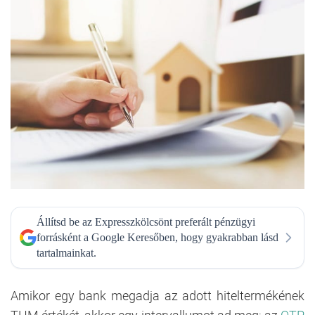
Állítsd be az Expresszkölcsönt preferált pénzügyi
forrásként a Google Keresőben, hogy gyakrabban lásd
tartalmainkat.
Amikor egy bank megadja az adott hiteltermékének
THM értékét, akkor egy intervallumot ad meg; az
OTP