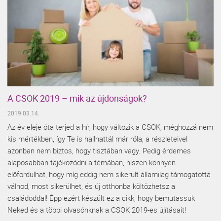
A CSOK 2019 – mik az újdonságok?
2019.03.14.
Az év eleje óta terjed a hír, hogy változik a CSOK, méghozzá nem
kis mértékben, így Te is hallhattál már róla, a részleteivel
azonban nem biztos, hogy tisztában vagy. Pedig érdemes
alaposabban tájékozódni a témában, hiszen könnyen
előfordulhat, hogy míg eddig nem sikerült államilag támogatottá
válnod, most sikerülhet, és új otthonba költözhetsz a
családoddal! Épp ezért készült ez a cikk, hogy bemutassuk
Neked és a többi olvasónknak a CSOK 2019-es újításait!