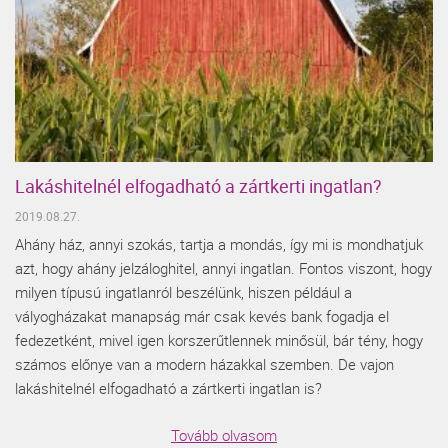
Lakáshitelnél elfogadható a zártkerti ingatlan?
2019.08.27.
Ahány ház, annyi szokás, tartja a mondás, így mi is mondhatjuk
azt, hogy ahány jelzáloghitel, annyi ingatlan. Fontos viszont, hogy
milyen típusú ingatlanról beszélünk, hiszen például a
vályogházakat manapság már csak kevés bank fogadja el
fedezetként, mivel igen korszerűtlennek minősül, bár tény, hogy
számos előnye van a modern házakkal szemben. De vajon
lakáshitelnél elfogadható a zártkerti ingatlan is?
Tovább olvasom