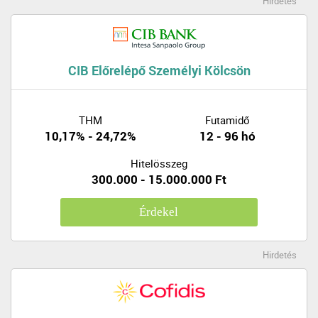
Hirdetés
CIB Előrelépő Személyi Kölcsön
THM
Futamidő
10,17% - 24,72%
12 - 96 hó
Hitelösszeg
300.000 - 15.000.000 Ft
Érdekel
Hirdetés