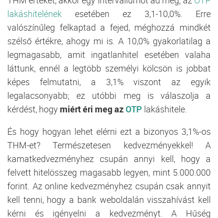
lakáshitelének
esetében ez 3,1-10,0%. Erre
valószínűleg felkaptad a fejed, méghozzá mindkét
szélső értékre, ahogy mi is. A 10,0% gyakorlatilag a
legmagasabb, amit ingatlanhitel esetében valaha
láttunk, ennél a legtöbb személyi kölcsön is jobbat
képes felmutatni, a 3,1% viszont az egyik
legalacsonyabb; ez utóbbi meg is válaszolja a
kérdést, hogy
miért éri meg az
OTP
lakáshitele.
És hogy hogyan lehet elérni ezt a bizonyos 3,1%-os
THM-et? Természetesen kedvezményekkel! A
kamatkedvezményhez csupán annyi kell, hogy a
felvett hitelösszeg magasabb legyen, mint 5.000.000
forint. Az online kedvezményhez csupán csak annyit
kell tenni, hogy a bank weboldalán visszahívást kell
kérni és igényelni a kedvezményt. A Hűség