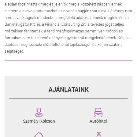
alapján fogalmazták meg és jelenítik meg a közzétett írásban, ennek
ellenére a szöveg tartalmazhat az olvasás napján már elavult és/vagy már
nem a valóságnak mindenben megfelelő adatokat. Ennek megfelelően a
Banknavigátor Kft. és a Financial Consulting Zrt. a tévedés jogát teljes
mértékben fenntartják, a fenti megfogalmazás semmilyen módon és
formában nem tekinthető a tények egyértelmű megjelenítésének. Kérjük a
döntése meghozatala előtt feltétlenül tájékozódjon és kérjen szakmai
segítséget.
AJÁNLATAINK
Személyi kölcsön
Autóhitel