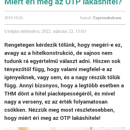
Miért éri meg az OTP lakáshitel?
2019.10.01.
Szerző:
Expresszkolcson
Utoljára módosítva: 2022. március 22. 15:03
Rengetegen kérdezik tőlünk, hogy megéri-e ez,
avagy az a hitelkonstrukció, de sajnos nem
tudunk rá egyértelmű választ adni. Hiszen sok
tényezőtől függ, hogy valami megfelel-e az
igényeiknek, vagy sem, és a nagy részük tőlük
függ. Annyi bizonyos, hogy a legtöbb esetben a
THM dönt a hitel piacképességéről, és mivel
nagy a verseny, ez az érték folyamatosan
csökken. Nézzük meg most részletesebben,
hogy miért éri meg az OTP lakáshitele!