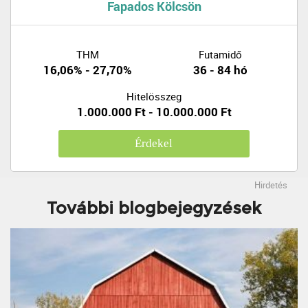
Fapados Kölcsön
THM
Futamidő
16,06% - 27,70%
36 - 84 hó
Hitelösszeg
1.000.000 Ft - 10.000.000 Ft
Érdekel
Hirdetés
További blogbejegyzések