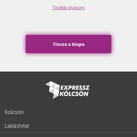
Tovább olvasom
Vissza a blogra
Kölcsön
Gyorskölcsön
Lakáshitel
Fogyasztóbarát személyi hitel
Lakásvásárlás
Lakásfelújítási személyi kölcsön