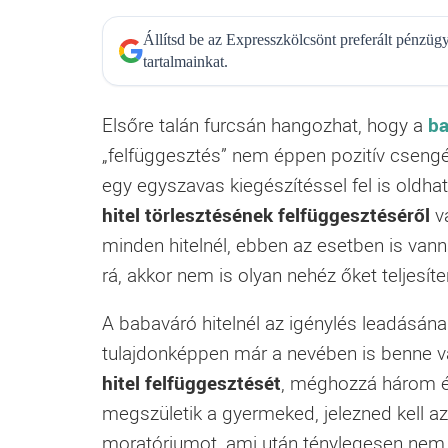
Állítsd be az Expresszkölcsönt preferált pénzü
tartalmainkat.
Elsőre talán furcsán hangozhat, hogy a
ba
„felfüggesztés” nem éppen pozitív cseng
egy egyszavas kiegészítéssel fel is oldh
hitel törlesztésének felfüggesztéséről
va
minden hitelnél, ebben az esetben is vannak
rá, akkor nem is olyan nehéz őket teljesíte
A babaváró hitelnél az igénylés leadásána
tulajdonképpen már a nevében is benne va
hitel felfüggesztését
, méghozzá három év
megszületik a gyermeked, jelezned kell azt
moratóriumot, ami után ténylegesen nem ke