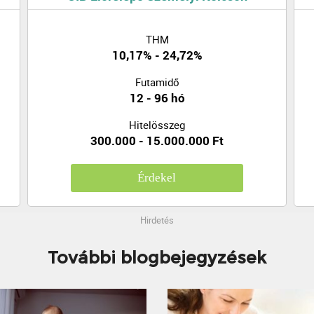
THM
10,17% - 24,72%
Futamidő
12 - 96 hó
Hitelösszeg
300.000 - 15.000.000 Ft
Érdekel
Hirdetés
További blogbejegyzések