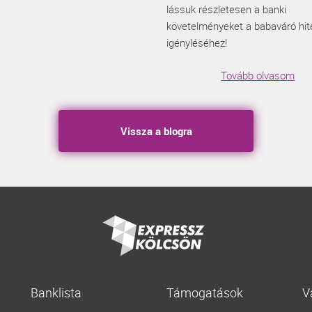
lássuk részletesen a banki
követelményeket a babaváró hit
igényléséhez!
Tovább olvasom
Vissza a blogra
Banklista
Támogatások
V