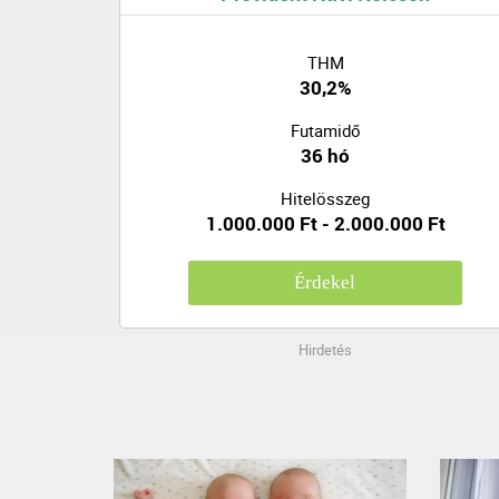
THM
30,2%
Futamidő
36 hó
Hitelösszeg
1.000.000 Ft - 2.000.000 Ft
Érdekel
Hirdetés