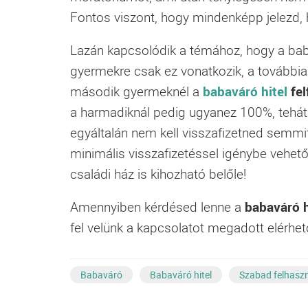
Fontos viszont, hogy mindenképp jelezd,
Lazán kapcsolódik a témához, hogy a baba
gyermekre csak ez vonatkozik, a továbbia
második gyermeknél a
babaváró hitel
fel
a harmadiknál pedig ugyanez 100%, tehát
egyáltalán nem kell visszafizetned semmit!
minimális visszafizetéssel igénybe vehet
családi ház is kihozható belőle!
Amennyiben kérdésed lenne a
babaváró h
fel velünk a kapcsolatot megadott elérhe
Babaváró
Babaváró hitel
Szabad felhaszn