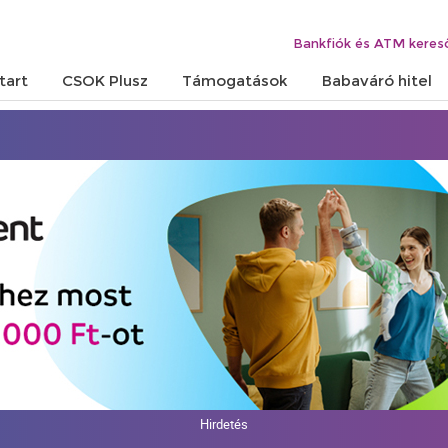
Bankfiók és ATM keres
tart
CSOK Plusz
Támogatások
Babaváró hitel
Hirdetés