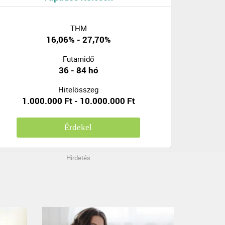
THM
16,06% - 27,70%
Futamidő
36 - 84 hó
Hitelösszeg
1.000.000 Ft - 10.000.000 Ft
Érdekel
Hirdetés