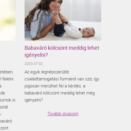
Babaváró kölcsönt meddig lehet
igényelni?
2020.07.02.
etében,
Az egyik legnépszerűbb
 felelni
családtámogatási formáról van szó, így
a
jogosan merülhet fel a kérdés: a
 de
babaváró kölcsönt meddig lehet még
riumok is
igényelni?
astál
Tovább olvasom
n
abaváró
szont