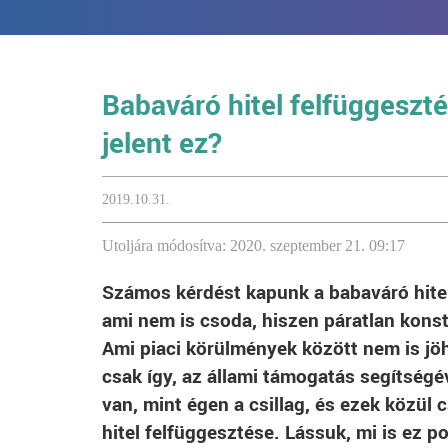
Babaváró hitel felfüggeszt
jelent ez?
2019.10.31.
Utoljára módosítva: 2020. szeptember 21. 09:17
Számos kérdést kapunk a babaváró hitel
ami nem is csoda, hiszen páratlan konst
Ami piaci körülmények között nem is jöhe
csak így, az állami támogatás segítségé
van, mint égen a csillag, és ezek közül
hitel felfüggesztése. Lássuk, mi is ez p