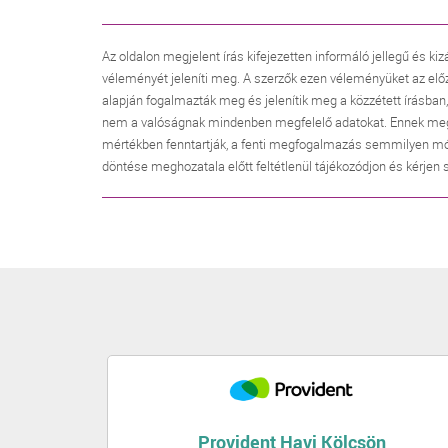
Az oldalon megjelent írás kifejezetten informáló jellegű és kiz
véleményét jeleníti meg. A szerzők ezen véleményüket az elő
alapján fogalmazták meg és jelenítik meg a közzétett írásban
nem a valóságnak mindenben megfelelő adatokat. Ennek megfele
mértékben fenntartják, a fenti megfogalmazás semmilyen mó
döntése meghozatala előtt feltétlenül tájékozódjon és kérjen
Provident Havi Kölcsön