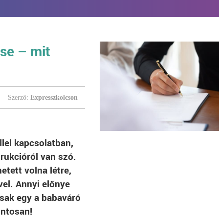
ése – mit
Szerző:
Expresszkolcson
lel kapcsolatban,
rukcióról van szó.
tett volna létre,
vel. Annyi előnye
 csak egy a babaváró
ontosan!