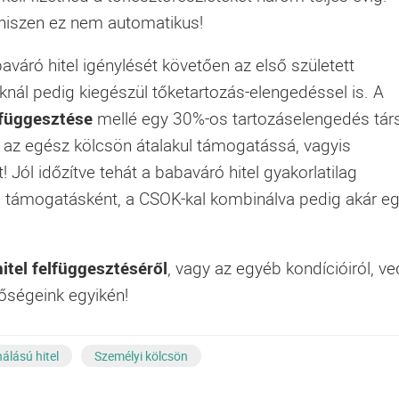
 hiszen ez nem automatikus!
váró hitel igénylését követően az első született
knál pedig kiegészül tőketartozás-elengedéssel is. A
függesztése
mellé egy 30%-os tartozáselengedés társ
 az egész kölcsön átalakul támogatássá, vagyis
 Jól időzítve tehát a babaváró hitel gyakorlatilag
ő támogatásként, a CSOK-kal kombinálva pedig akár eg
itel felfüggesztéséről
, vagy az egyéb kondícióiról, v
tőségeink egyikén!
álású hitel
Személyi kölcsön