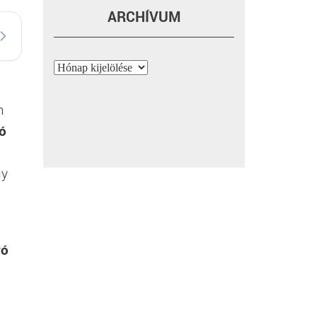
ARCHÍVUM
Archívum
n
ó
gy
ró