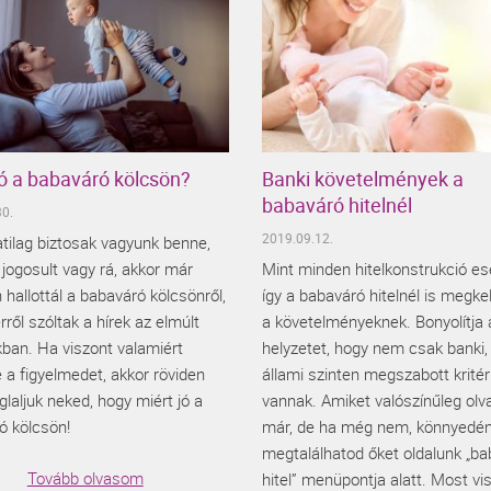
jó a babaváró kölcsön?
Banki követelmények a
babaváró hitelnél
0.
2019.09.12.
tilag biztosak vagyunk benne,
jogosult vagy rá, akkor már
Mint minden hitelkonstrukció es
 hallottál a babaváró kölcsönről,
így a babaváró hitelnél is megkell
rről szóltak a hírek az elmúlt
a követelményeknek. Bonyolítja 
ban. Ha viszont valamiért
helyzetet, hogy nem csak banki,
e a figyelmedet, akkor röviden
állami szinten megszabott krité
laljuk neked, hogy miért jó a
vannak. Amiket valószínűleg olv
ó kölcsön!
már, de ha még nem, könnyedé
megtalálhatod őket oldalunk „b
Tovább olvasom
hitel” menüpontja alatt. Most vi