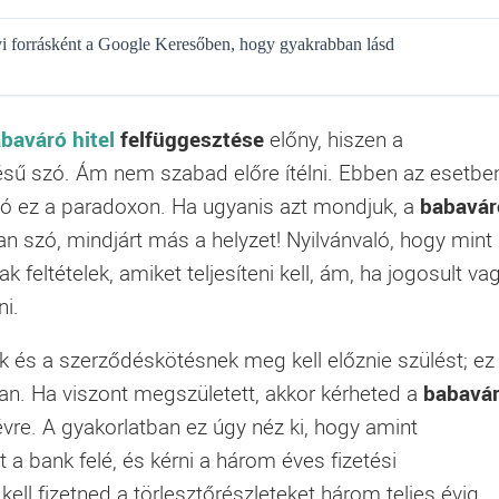
gyi forrásként a Google Keresőben, hogy gyakrabban lásd
baváró hitel
felfüggesztése
előny, hiszen a
ésű szó. Ám nem szabad előre ítélni. Ebben az esetbe
ató ez a paradoxon. Ha ugyanis azt mondjuk, a
babavár
n szó, mindjárt más a helyzet! Nyilvánvaló, hogy mint
 feltételek, amiket teljesíteni kell, ám, ha jogosult va
ni.
k és a szerződéskötésnek meg kell előznie szülést; ez
n. Ha viszont megszületett, akkor kérheted a
babavá
re. A gyakorlatban ez úgy néz ki, hogy amint
 a bank felé, és kérni a három éves fizetési
ll fizetned a törlesztőrészleteket három teljes évig.