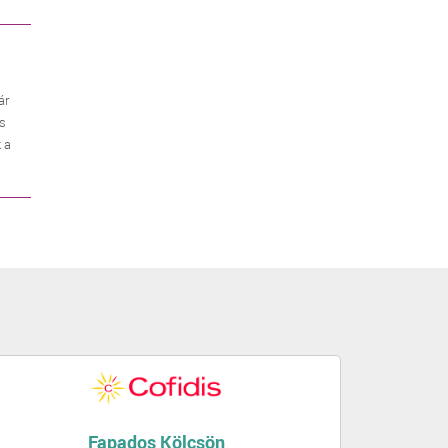
ár
es
 a
Fapados Kölcsön