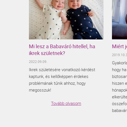
Mi lesz a Babaváró hitellel, ha
Miért 
ikrek születnek?
2019.10.3
2022.09.09.
Gyakorla
Ikrek születésére vonatkozó kérdést
hogy ha 
kaptunk, és kellőképpen érdekes
biztosan
problémának tűnik ahhoz, hogy
hiszen e
megosszuk!
hónapok
elkerült
Tovább olvasom
összefog
babavár