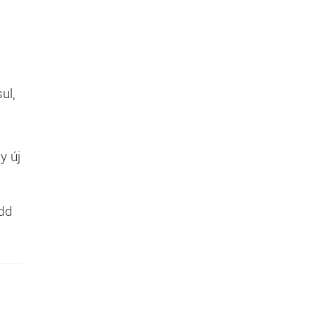
ul,
y új
edd