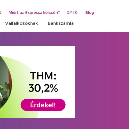
ő
Miért az Expressz kölcsön?
GY.I.K.
Blog
Vállalkozóknak
Bankszámla