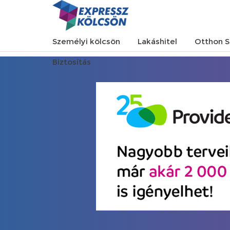
Személyi kölcsön
Lakáshitel
Otthon S
Biztosítás