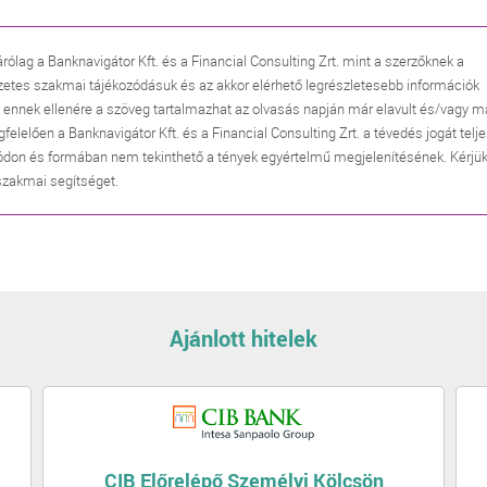
árólag a Banknavigátor Kft. és a Financial Consulting Zrt. mint a szerzőknek a
zetes szakmai tájékozódásuk és az akkor elérhető legrészletesebb információk
, ennek ellenére a szöveg tartalmazhat az olvasás napján már elavult és/vagy m
lően a Banknavigátor Kft. és a Financial Consulting Zrt. a tévedés jogát telj
don és formában nem tekinthető a tények egyértelmű megjelenítésének. Kérjük
 szakmai segítséget.
Ajánlott hitelek
CIB Előrelépő Személyi Kölcsön