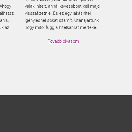
 Ahogy
valaki hitelt, annál kevesebbet kell majd
álhatsz.
visszafizetnie. És ez egy lakáshitel
anis,
igénylésnél sokat számít. Utánajártunk,
ük az
hogy mitől függ a hitelkamat mértéke.
Tovább olvasom