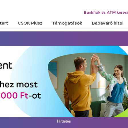
Bankfiók és ATM keres
tart
CSOK Plusz
Támogatások
Babaváró hitel
Hirdetés