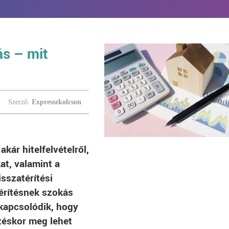
ás – mit
Szerző:
Expresszkolcson
akár hitelfelvételről,
at, valamint a
sszatérítési
érítésnek szokás
 kapcsolódik, hogy
ezéskor meg lehet