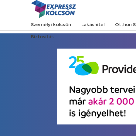
Személyi kölcsön
Lakáshitel
Otthon S
Biztosítás