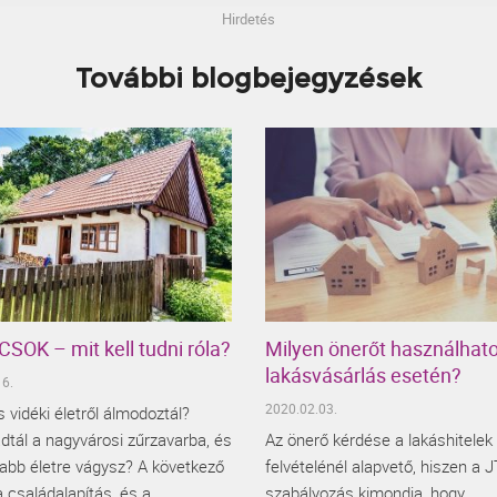
Hirdetés
További blogbejegyzések
 CSOK – mit kell tudni róla?
Milyen önerőt használhato
lakásvásárlás esetén?
6.
2020.02.03.
s vidéki életről álmodoztál?
dtál a nagyvárosi zűrzavarba, és
Az önerő kérdése a lakáshitelek
abb életre vágysz? A következő
felvételénél alapvető, hiszen a 
a családalapítás, és a
szabályozás kimondja, hogy