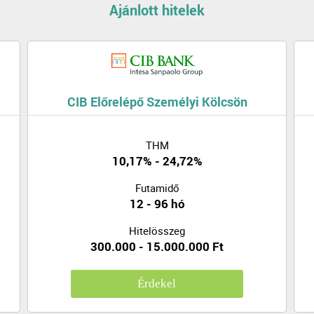
Ajánlott hitelek
CIB Előrelépő Személyi Kölcsön
THM
10,17% - 24,72%
Futamidő
12 - 96 hó
Hitelösszeg
300.000 - 15.000.000 Ft
Érdekel