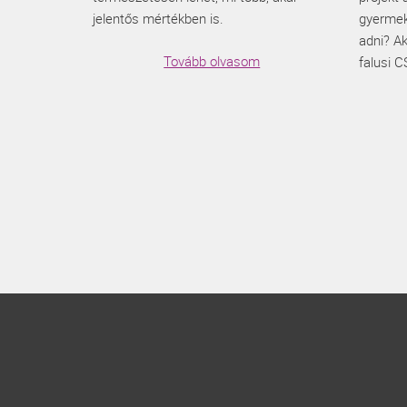
jelentős mértékben is.
gyermek
adni? A
Tovább olvasom
falusi C