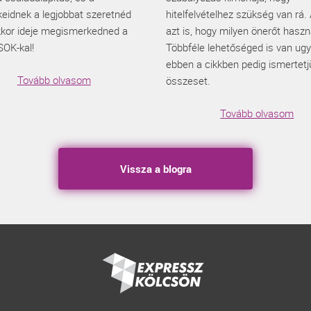
eidnek a legjobbat szeretnéd
hitelfelvételhez szükség van rá.
kkor ideje megismerkedned a
azt is, hogy milyen önerőt haszn
SOK-kal!
Többféle lehetőséged is van ugy
ebben a cikkben pedig ismertetj
Tovább olvasom
összeset.
Tovább olvasom
Vissza a blogra