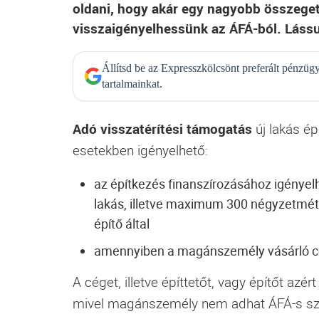
oldani, hogy akár egy nagyobb összeget
visszaigényelhessünk az ÁFÁ-ból. Lássu
Állítsd be az Expresszkölcsönt preferált pénzü
tartalmainkat.
Adó visszatérítési támogatás
új lakás ép
esetekben igényelhető:
az építkezés finanszírozásához igény
lakás, illetve maximum 300 négyzetméte
építő által
amennyiben a magánszemély vásárló cégt
A céget, illetve építtetőt, vagy építőt azér
mivel magánszemély nem adhat ÁFÁ-s szá