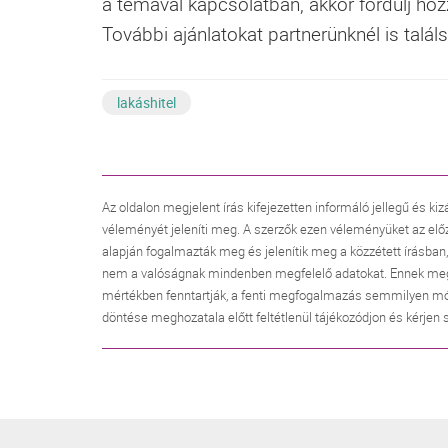
a témával kapcsolatban, akkor fordulj h
További ajánlatokat partnerünknél is talál
lakáshitel
Az oldalon megjelent írás kifejezetten informáló jellegű és kiz
véleményét jeleníti meg. A szerzők ezen véleményüket az elő
alapján fogalmazták meg és jelenítik meg a közzétett írásban
nem a valóságnak mindenben megfelelő adatokat. Ennek megfele
mértékben fenntartják, a fenti megfogalmazás semmilyen mó
döntése meghozatala előtt feltétlenül tájékozódjon és kérjen