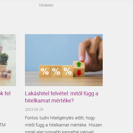
Hirdetés
k fel
Lakáshitel felvétel: mitől függ a
hitelkamat mértéke?
2023.09.29.
Fontos tudni hiteligénylés előtt, hogy
JTM
mitől függ a hitelkamat mértéke. Hiszen
minél alacsonyabb kamattal igényel