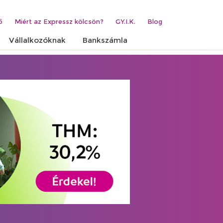
ő
Miért az Expressz kölcsön?
GY.I.K.
Blog
Vállalkozóknak
Bankszámla