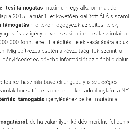
érítési támogatás
maximum egy alkalommal, de
g a 2015. január 1.-ét követően kiállított ÁFÁ-s szám
si támogatás
mértéke megegyezik az építési telek,
nyagok és az igénybe vett szakipari munkák számláiba
0.000 forint lehet. Ha építési telek vásárlására adjuk
n. Míg építkezés esetén a készültségi fok szerint, a
K igénylésedet és bővebb információt az alábbi oldalu
izetéshez használatbavételi engedély is szükséges
számlakibocsátónak szerepelnie kell adóalanyként a NA
térítési támogatás
igényléséhez be kell mutatni a
ámogatásról
, de ha valamilyen kérdés merülne fel ben