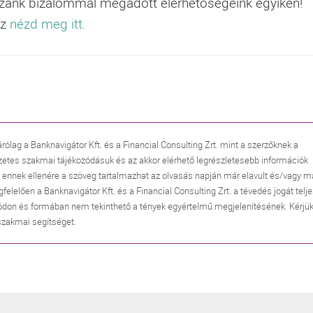
ozzánk bizalommal megadott elérhetőségeink egyikén!
sz
nézd meg itt.
árólag a Banknavigátor Kft. és a Financial Consulting Zrt. mint a szerzőknek a
zetes szakmai tájékozódásuk és az akkor elérhető legrészletesebb információk
, ennek ellenére a szöveg tartalmazhat az olvasás napján már elavult és/vagy m
lően a Banknavigátor Kft. és a Financial Consulting Zrt. a tévedés jogát telj
don és formában nem tekinthető a tények egyértelmű megjelenítésének. Kérjük
 szakmai segítséget.