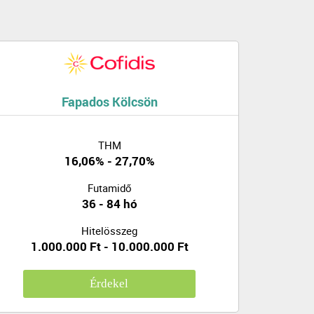
Fapados Kölcsön
THM
16,06% - 27,70%
Futamidő
36 - 84 hó
Hitelösszeg
1.000.000 Ft - 10.000.000 Ft
Érdekel