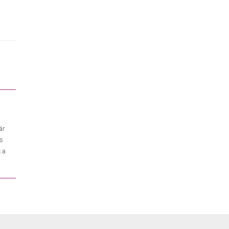
ár
es
 a