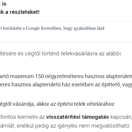
 is
k a részleteket!
gyi forrásként a Google Keresőben, hogy gyakrabban lásd
ítésére és cégtől történő telekvásárlásra az alábbi
elhető maximum 150 négyzetméteres hasznos alapterület
res hasznos alapterületű ház esetében az építtető, vag
ől vásárolja, akkor az építési telek vételárához
t fontos kiemelni az
visszatérítési támogatás
kapcsán
mlát, enélkül pedig az igénylés nem megvalósítható.