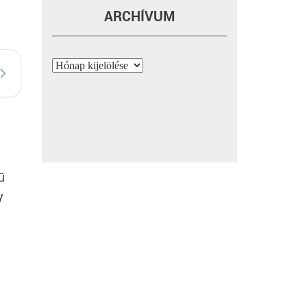
ARCHÍVUM
Archívum
ű
y
,