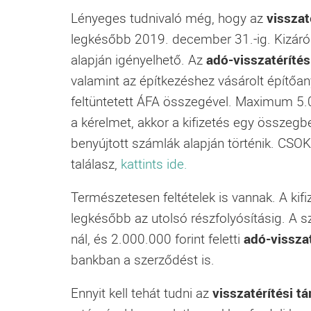
Lényeges tudnivaló még, hogy az
visszat
legkésőbb 2019. december 31.-ig. Kizáróla
alapján igényelhető. Az
adó-visszatéríté
valamint az építkezéshez vásárolt építőa
feltüntetett ÁFA összegével. Maximum 5.00
a kérelmet, akkor a kifizetés egy összegbe
benyújtott számlák alapján történik. CSO
találasz,
kattints ide.
Természetesen feltételek is vannak. A kif
legkésőbb az utolsó részfolyósításig. A 
nál, és 2.000.000 forint feletti
adó-vissza
bankban a szerződést is.
Ennyit kell tehát tudni az
visszatérítési t