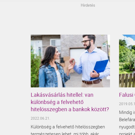
Hirdetés
Lakásvásárlás hitellel: van
Falusi
különbség a felvehető
2019.05.1
hitelösszegben a bankok között?
Mindig i
2022.06.21.
Belefára
Különbség a felvehető hitelösszegben
nyugodt
természetesen lehet, mi több, akár
projekt 