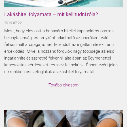
Lakáshitel folyamata – mit kell tudni róla?
2019.07.22.
Most, hogy eloszlott a babaváró hitellel kapcsolatos összes
bizonytalanság, és tényként tekinthető az önerőként való
felhasználhatósága, ismét fellendült az ingatlanhitelek iránti
érdeklődés. Mivel a hozzánk fordulók nagy többsége az első
ingatlanhitelét szeretné felvenni, általában az ügymenettel
kapcsolatos kérdéseket tesznek fel nekünk. Éppen ezért jelen
cikkünkben összefoglaljuk a lakáshitel folyamatát.
Tovább olvasom