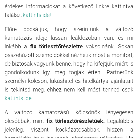
érdekes információkat a következő linkre kattintva
találsz,
kattints ide!
Előre bocsátjuk, hogy szerintünk a változó
kamatozás ideje lassan leáldozóban van, és mi
inkább a
fix törlesztőrészletre
voksolnánk. Sokan
összehúzott szemöldökkel nézhetik most a monitort,
de biztosak vagyunk benne, hogy ha kifejtjük, miért is
gondolkodunk így, meg fogják érteni. Partnerünk
személyi kölcsön, lakáshitel és hitelkártya ajánlatait
is tekintsd meg, ehhez nem kell mást tenned csak
kattints ide.
A változó kamatozású kölcsönök lényegesen
olcsóbbak, mint
fix
törlesztőrészletűek.
Legalábbis
jelenleg, viszont kockázatosabbak, hiszen a
kamatfelár és a jegybanki alapkamat változhat. Ha