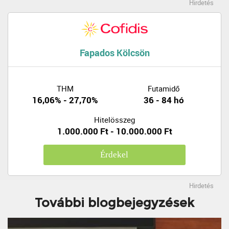
Hirdetés
Fapados Kölcsön
THM
Futamidő
16,06% - 27,70%
36 - 84 hó
Hitelösszeg
1.000.000 Ft - 10.000.000 Ft
Érdekel
Hirdetés
További blogbejegyzések