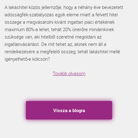
A lakáshitel közös jellemzője, hogy a néhány éve bevezetett
adósságfék-szabályozás egyik eleme miatt a felvett hitel
összege a megvásárolni kívánt ingatlan piaci értékének
maximum 80%-a lehet, tehát 20% önerőre mindenkinek
szüksége van, aki hitelből szeretné megoldani az
ingatlanvásárlást. De mit tehet az, akinek nem áll a
rendelkezésére a megfelelő összeg, tehát lakáshitel mellé
igényelhető-e kölcsön?
Tovább olvasom
Vissza a blogra