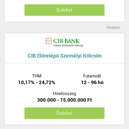
Érdekel
Hirdetés
CIB Előrelépő Személyi Kölcsön
THM
Futamidő
10,17% - 24,72%
12 - 96 hó
Hitelösszeg
300.000 - 15.000.000 Ft
Érdekel