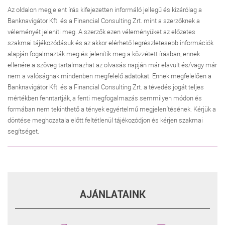
Az oldalon megjelent írás kifejezetten informáló jellegű és kizárólag a
Banknavigátor Kft. és a Financial Consulting Zrt. mint a szerzőknek a
véleményét jeleníti meg. A szerzők ezen véleményüket az előzetes
szakmai tájékozódásuk és az akkor elérhető legrészletesebb információk
alapján fogalmazták meg és jelenítik meg a közzétett írásban, ennek
ellenére a szöveg tartalmazhat az olvasás napján már elavult és/vagy már
nem a valóságnak mindenben megfelelő adatokat. Ennek megfelelően a
Banknavigátor Kft. és a Financial Consulting Zrt. a tévedés jogát teljes
mértékben fenntartják, a fenti megfogalmazás semmilyen módon és
formában nem tekinthető a tények egyértelmű megjelenítésének. Kérjük a
döntése meghozatala előtt feltétlenül tájékozódjon és kérjen szakmai
segítséget.
AJÁNLATAINK