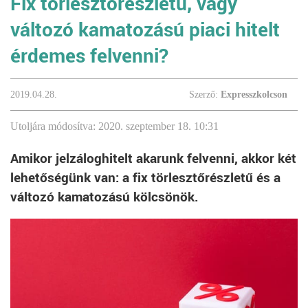
Fix törlesztőrészletű, vagy
változó kamatozású piaci hitelt
érdemes felvenni?
2019.04.28.
Szerző:
Expresszkolcson
Utoljára módosítva: 2020. szeptember 18. 10:31
Amikor jelzáloghitelt akarunk felvenni, akkor két
lehetőségünk van: a fix törlesztőrészletű és a
változó kamatozású kölcsönök.