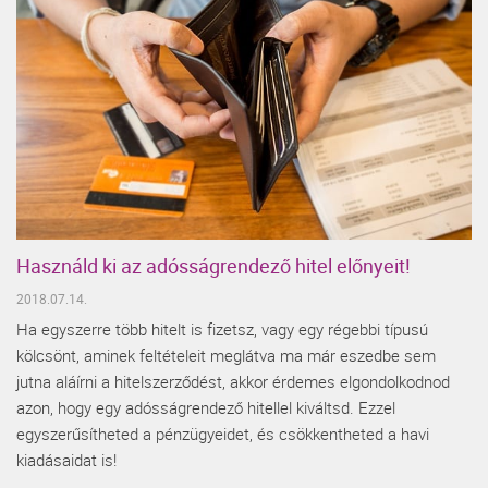
Használd ki az adósságrendező hitel előnyeit!
2018.07.14.
Ha egyszerre több hitelt is fizetsz, vagy egy régebbi típusú
kölcsönt, aminek feltételeit meglátva ma már eszedbe sem
jutna aláírni a hitelszerződést, akkor érdemes elgondolkodnod
azon, hogy egy adósságrendező hitellel kiváltsd. Ezzel
egyszerűsítheted a pénzügyeidet, és csökkentheted a havi
kiadásaidat is!