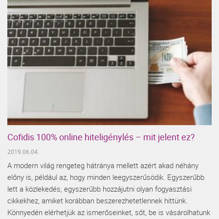
Cofidis 100% online hiteligénylés – mit jelent ez?
2019.06.04.
A modern világ rengeteg hátránya mellett azért akad néhány
előny is, például az, hogy minden leegyszerűsödik. Egyszerűbb
lett a közlekedés, egyszerűbb hozzájutni olyan fogyasztási
cikkekhez, amiket korábban beszerezhetetlennek hittünk.
Könnyedén elérhetjük az ismerőseinket, sőt, be is vásárolhatunk