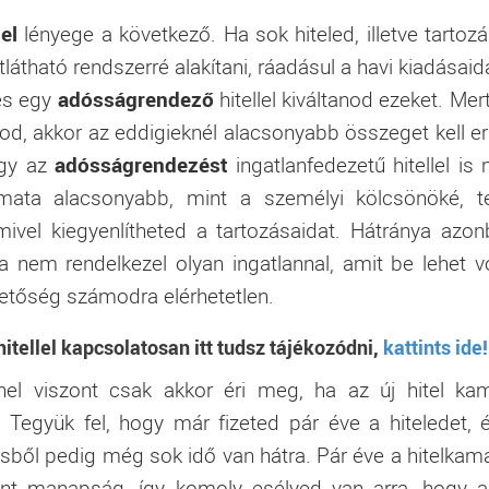
el
lényege a következő. Ha sok hiteled, illetve tartoz
látható rendszerré alakítani, ráadásul a havi kiadásaida
es egy
adósságrendező
hitellel kiváltanod ezeket. Mert
álod, akkor az eddigieknél alacsonyabb összeget kell er
ogy az
adósságrendezést
ingatlanfedezetű hitellel is
amata alacsonyabb, mint a személyi kölcsönöké, t
vel kiegyenlítheted a tartozásaidat. Hátránya azon
nem rendelkezel olyan ingatlannal, amit be lehet v
ehetőség számodra elérhetetlen.
tellel kapcsolatosan itt tudsz tájékozódni,
kattints ide!
el viszont csak akkor éri meg, ha az új hitel ka
 Tegyük fel, hogy már fizeted pár éve a hiteledet, 
ből pedig még sok idő van hátra. Pár éve a hitelkam
int manapság, így komoly esélyed van arra, hogy a