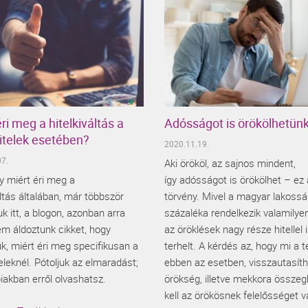
ri meg a hitelkiváltás a
Adósságot is örökölhetün
itelek esetében?
2020.11.19.
7.
Aki örököl, az sajnos mindent,
y miért éri meg a
így adósságot is örökölhet – ez 
áltás általában, már többször
törvény. Mivel a magyar lakossá
uk itt, a blogon, azonban arra
százaléka rendelkezik valamilyen 
m áldoztunk cikket, hogy
az öröklések nagy része hitellel 
ük, miért éri meg specifikusan a
terhelt. A kérdés az, hogy mi a 
eleknél. Pótoljuk az elmaradást;
ebben az esetben, visszautasíth
iakban erről olvashatsz.
örökség, illetve mekkora összeg
kell az örökösnek felelősséget vá