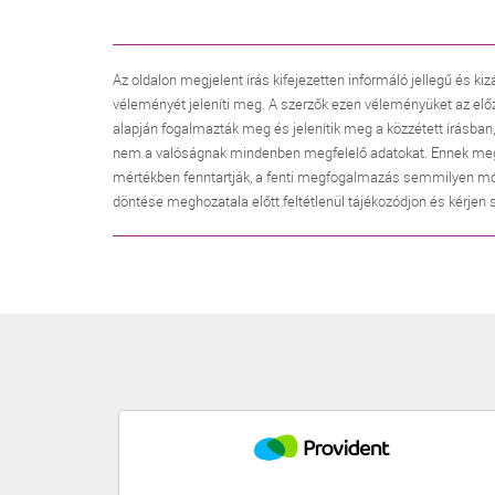
Az oldalon megjelent írás kifejezetten informáló jellegű és kiz
véleményét jeleníti meg. A szerzők ezen véleményüket az elő
alapján fogalmazták meg és jelenítik meg a közzétett írásban
nem a valóságnak mindenben megfelelő adatokat. Ennek megfele
mértékben fenntartják, a fenti megfogalmazás semmilyen mó
döntése meghozatala előtt feltétlenül tájékozódjon és kérjen