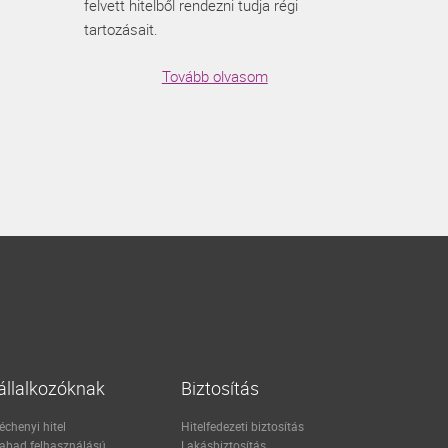
felvett hitelből rendezni tudja régi
tartozásait.
Tovább olvasom
állalkozóknak
Biztosítás
échenyi hitel
Hitelfedezeti biztosítás
abad felhasználású
Lakásbiztosítás