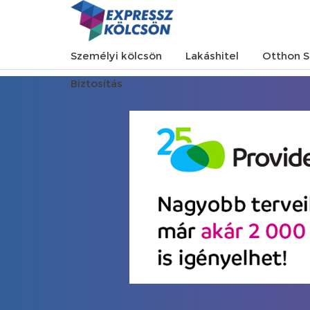
Személyi kölcsön
Lakáshitel
Otthon S
Biztosítás