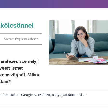
 kölcsönnel
Szerző:
Expresszkolcson
grendezés személyi
véért ismét
 szemszögből. Mikor
dani?
gyi forrásként a Google Keresőben, hogy gyakrabban lásd