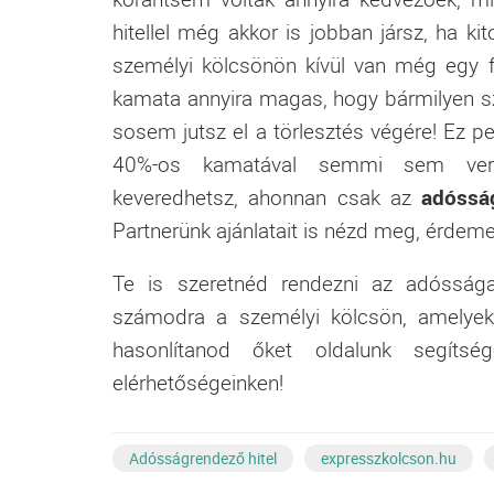
hitellel még akkor is jobban jársz, ha kit
személyi kölcsönön kívül van még egy fol
kamata annyira magas, hogy bármilyen sz
sosem jutsz el a törlesztés végére! Ez pe
40%-os kamatával semmi sem verse
keveredhetsz, ahonnan csak az
adóssá
Partnerünk ajánlatait is nézd meg, érdem
Te is szeretnéd rendezni az adóssága
számodra a személyi kölcsön, amelyek k
hasonlítanod őket oldalunk segíts
elérhetőségeinken!
Adósságrendező hitel
expresszkolcson.hu