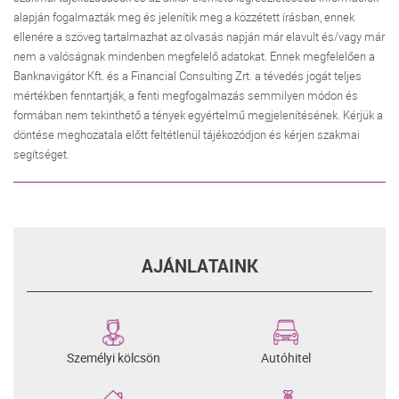
alapján fogalmazták meg és jelenítik meg a közzétett írásban, ennek
ellenére a szöveg tartalmazhat az olvasás napján már elavult és/vagy már
nem a valóságnak mindenben megfelelő adatokat. Ennek megfelelően a
Banknavigátor Kft. és a Financial Consulting Zrt. a tévedés jogát teljes
mértékben fenntartják, a fenti megfogalmazás semmilyen módon és
formában nem tekinthető a tények egyértelmű megjelenítésének. Kérjük a
döntése meghozatala előtt feltétlenül tájékozódjon és kérjen szakmai
segítséget.
AJÁNLATAINK
Személyi kölcsön
Autóhitel