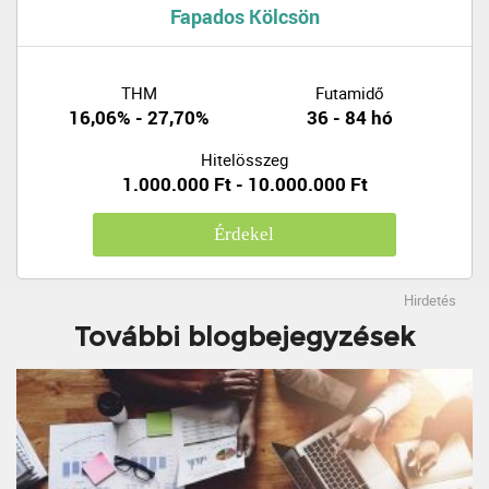
Fapados Kölcsön
THM
Futamidő
16,06% - 27,70%
36 - 84 hó
Hitelösszeg
1.000.000 Ft - 10.000.000 Ft
Érdekel
Hirdetés
További blogbejegyzések