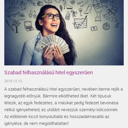
Szabad felhasználású hitel egyszerűen
2018.12.12.
A szabad felhasználású hitel egyszerűen, nevében benne rejlik a
legnagyobb előnyük. Bármire elköltheted őket. Két típusuk
létezik, az egyik fedezetes, a másikat pedig fedezet bevonása
nélkül igényelheted; ez utóbbit nevezzük személyi kölcsönnek.
Az előbbinek kicsit bonyolultabb és hosszadalmasabb az
igénylése, de nem megoldhatatlan!