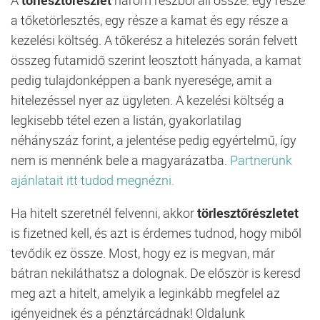
a tőketörlesztés, egy része a kamat és egy része a
kezelési költség. A tőkerész a hitelezés során felvett
összeg futamidő szerint leosztott hányada, a kamat
pedig tulajdonképpen a bank nyeresége, amit a
hitelezéssel nyer az ügyleten. A kezelési költség a
legkisebb tétel ezen a listán, gyakorlatilag
néhányszáz forint, a jelentése pedig egyértelmű, így
nem is mennénk bele a magyarázatba.
Partnerünk
ajánlatait itt tudod megnézni.
Ha hitelt szeretnél felvenni, akkor
törlesztőrészletet
is fizetned kell, és azt is érdemes tudnod, hogy miből
tevődik ez össze. Most, hogy ez is megvan, már
bátran nekiláthatsz a dolognak. De először is keresd
meg azt a hitelt, amelyik a leginkább megfelel az
igényeidnek és a pénztárcádnak! Oldalunk