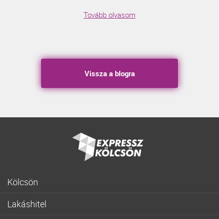
Tovább olvasom
Vissza a blogra
Kölcsön
Gyorskölcsön
Lakáshitel
Fogyasztóbarát személyi hitel
Lakásvásárlás