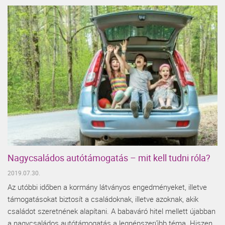
Nagycsaládos autótámogatás – mit kell tudni róla?
2019.07.30.
Az utóbbi időben a kormány látványos engedményeket, illetve
támogatásokat biztosít a családoknak, illetve azoknak, akik
családot szeretnének alapítani. A babaváró hitel mellett újabban
a nagycsaládos autótámogatás a legnépszerűbb téma. Hiszen