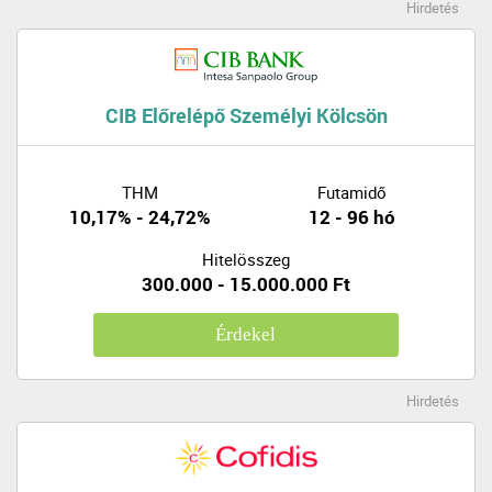
Hirdetés
CIB Előrelépő Személyi Kölcsön
THM
Futamidő
10,17% - 24,72%
12 - 96 hó
Hitelösszeg
300.000 - 15.000.000 Ft
Érdekel
Hirdetés