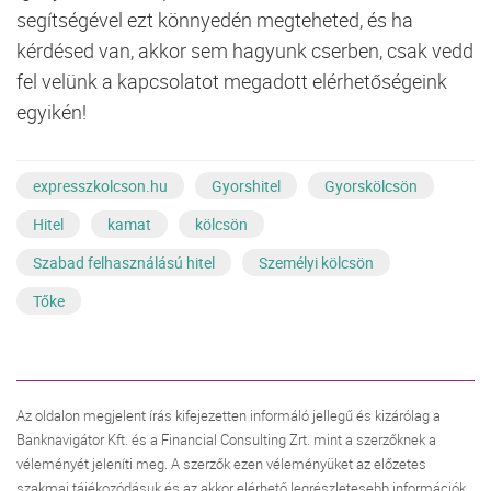
segítségével ezt könnyedén megteheted, és ha
kérdésed van, akkor sem hagyunk cserben, csak vedd
fel velünk a kapcsolatot megadott elérhetőségeink
egyikén!
expresszkolcson.hu
Gyorshitel
Gyorskölcsön
Hitel
kamat
kölcsön
Szabad felhasználású hitel
Személyi kölcsön
Tőke
Az oldalon megjelent írás kifejezetten informáló jellegű és kizárólag a
Banknavigátor Kft. és a Financial Consulting Zrt. mint a szerzőknek a
véleményét jeleníti meg. A szerzők ezen véleményüket az előzetes
szakmai tájékozódásuk és az akkor elérhető legrészletesebb információk