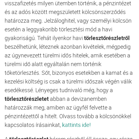
visszafizetés milyen ütemben történik, a pénzintézet
és az adós között megszületett kölcsönszerződés
határozza meg. Jelzáloghitel, vagy személyi kölcsön
esetén a leggyakoribb törlesztési mód a havi
gyakoriságú. Tehát ilyenkor havi
törlesztőrészletről
beszélhetünk, léteznek azonban kivételek, mégpedig
az úgynevezett türelmi idős hitelek, amik esetében a
türelmi idő alatt egyáltalán nem történik
tőketörlesztés. Sőt, bizonyos esetekben a kamat és a
kezelési költség is csak a türelmi időszak végén válik
esedékessé. Lényeges tudnivaló még, hogy a
törlesztőrészletet
abban a devizanemben
határozzák meg, amiben az ügyfél felvette a
pénzintézettől a hitelt. Olvass tovább a kölcsönökkel
kapcsolatos írásainkat,
kattints ide!
A
törlesztőrészlet
három részből áll össze: egy része