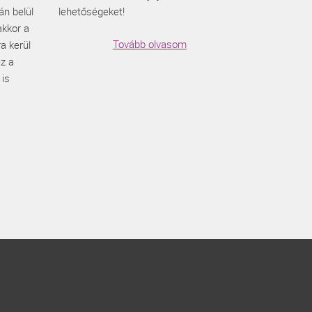
án belül
lehetőségeket!
 akkor a
Tovább olvasom
a kerül
ez a
 is