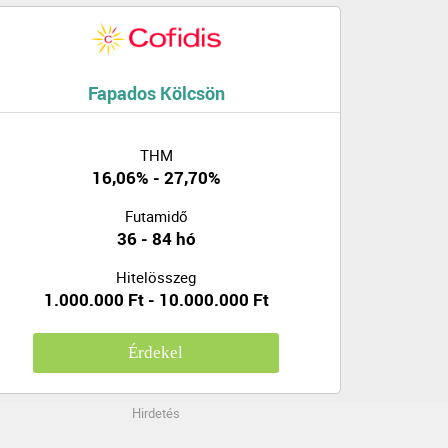
Fapados Kölcsön
THM
16,06% - 27,70%
Futamidő
36 - 84 hó
Hitelösszeg
1.000.000 Ft - 10.000.000 Ft
Érdekel
Hirdetés