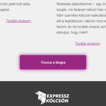
csön jellemzői adta
feltételek teljesítésével – egy ór
égeket.
lezajlik. Ha fedezet nélküli hitel,
K&H személyi kölcsön kalkulátor
Tovább olvasom
elő a legtöbbször; nálunk most 
favorit, és ha tovább olvasol, azt
eláruljuk, hogy miért!
Tovább olvasom
Vissza a blogra