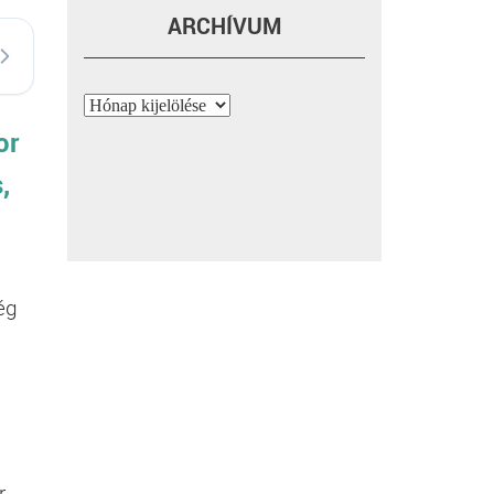
ARCHÍVUM
Archívum
or
,
ég
r