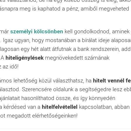
másnapra meg is kaphatod a pénz, amiből megveheted
 már
személyi kölcsönben
kell gondolkodnod, aminek
sa. Igaz ugyan, hogy mostanában a bírálat ideje alaposa
lagosan egy hét alatt átfutnak a bank rendszerein, add
. A
hiteligénylések
megnövekedett számának
az idő!
ámos lehetőség közül választhatsz, ha
hitelt vennél fe
választod. Szerencsére oldalunk a segítségedre lesz e
ajánlatait hasonlíthatod össze, és így könnyedén
ha kérdésed van a
hitelfelvétellel
kapcsolatban, abban 
atot megadott elérhetőségeinken!