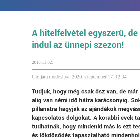
A hitelfelvétel egyszerű, 
indul az ünnepi szezon!
2018.11.02.
Utoljára módosítva: 2020. szeptember 17. 12:34
Tudjuk, hogy még csak ősz van, de már 
alig van némi idő hátra karácsonyig. So
pillanatra hagyják az ajándékok megvásá
kapcsolatos dolgokat. A korábbi évek t
tudhatnák, hogy mindenki más is ezt te
és lökdösődés tapasztalható mindenhol