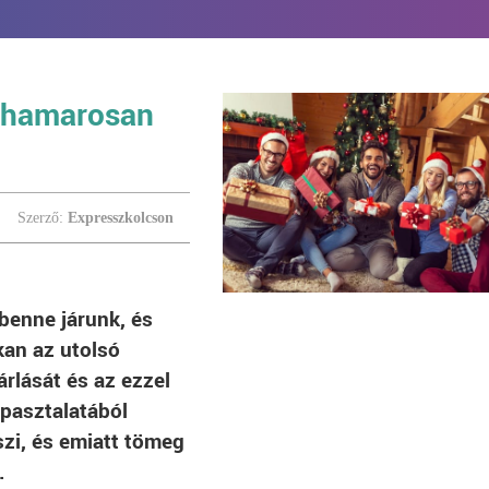
de hamarosan
Szerző:
Expresszkolcson
benne járunk, és
kan az utolsó
rlását és az ezzel
apasztalatából
szi, és emiatt tömeg
.