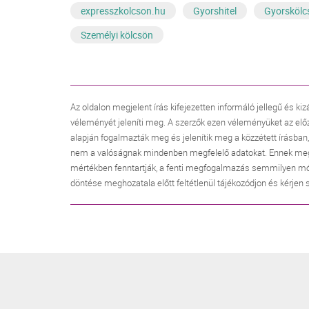
expresszkolcson.hu
Gyorshitel
Gyorskölc
Személyi kölcsön
Az oldalon megjelent írás kifejezetten informáló jellegű és kiz
véleményét jeleníti meg. A szerzők ezen véleményüket az elő
alapján fogalmazták meg és jelenítik meg a közzétett írásban
nem a valóságnak mindenben megfelelő adatokat. Ennek megfele
mértékben fenntartják, a fenti megfogalmazás semmilyen mó
döntése meghozatala előtt feltétlenül tájékozódjon és kérjen