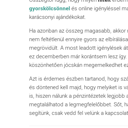
gyorskölcsönnel
és online igényléssel 
karácsonyi ajándékokat.
Ha azonban az összeg magasabb, akkor
nem feltétlenül ennyire gyors az elbírálá
megrövidült. A most leadott igénylések át
ez decemberben már korántsem lesz így
köszönhetően jócskán megemelkedhet ez 
Azt is érdemes észben tartanod, hogy sz
és döntened kell majd, hogy melyiket is 
is, hiszen nálunk a pénzintézetek legjobb 
megtalálhatod a legmegfelelőbbet. Sőt, 
segítünk, csak vedd fel velünk a kapcsol