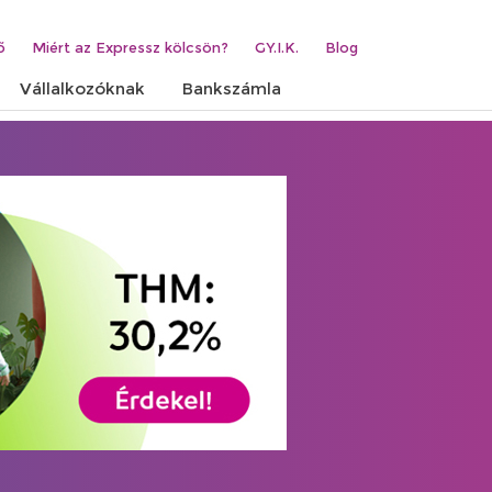
ő
Miért az Expressz kölcsön?
GY.I.K.
Blog
Vállalkozóknak
Bankszámla