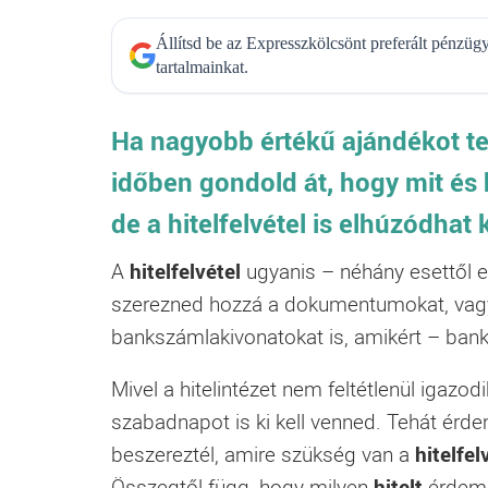
Állítsd be az Expresszkölcsönt preferált pénzü
tartalmainkat.
Ha nagyobb értékű ajándékot ter
időben gondold át, hogy mit és 
de a
hitelfelvétel
is elhúzódhat 
A
hitelfelvétel
ugyanis – néhány esettől e
szerezned hozzá a dokumentumokat, vagyi
bankszámlakivonatokat is, amikért – bankt
Mivel a hitelintézet nem feltétlenül igazo
szabadnapot is ki kell venned. Tehát érd
beszereztél, amire szükség van a
hitelfel
Összegtől függ, hogy milyen
hitelt
érdeme