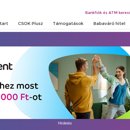
Bankfiók és ATM keres
tart
CSOK Plusz
Támogatások
Babaváró hitel
Hirdetés