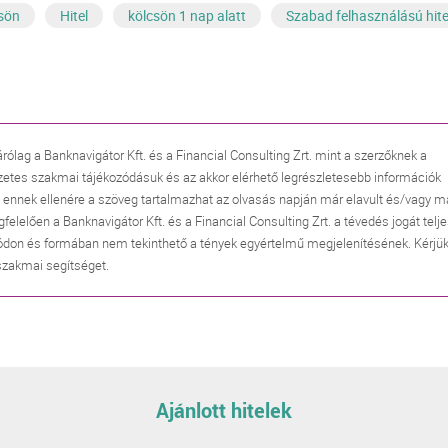
sön
Hitel
kölcsön 1 nap alatt
Szabad felhasználású hite
árólag a Banknavigátor Kft. és a Financial Consulting Zrt. mint a szerzőknek a
zetes szakmai tájékozódásuk és az akkor elérhető legrészletesebb információk
, ennek ellenére a szöveg tartalmazhat az olvasás napján már elavult és/vagy m
lően a Banknavigátor Kft. és a Financial Consulting Zrt. a tévedés jogát telj
don és formában nem tekinthető a tények egyértelmű megjelenítésének. Kérjük
 szakmai segítséget.
Ajánlott hitelek