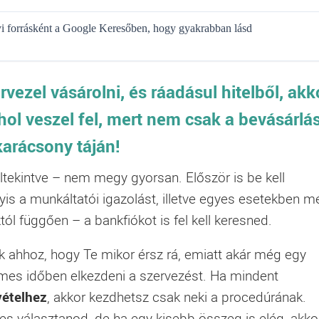
gyi forrásként a Google Keresőben, hogy gyakrabban lásd
vezel vásárolni, és ráadásul
hitelből
, akk
hol veszel fel, mert nem csak a bevásárlás
karácsony táján!
ltekintve – nem megy gyorsan. Először is be kell
s a munkáltatói igazolást, illetve egyes esetekben m
ól függően – a bankfiókot is fel kell keresned.
dik ahhoz, hogy Te mikor érsz rá, emiatt akár még egy
emes időben elkezdeni a szervezést. Ha mindent
vételhez
, akkor kezdhetsz csak neki a procedúrának.
s választanod, de ha egy kisebb összeg is elég, akko