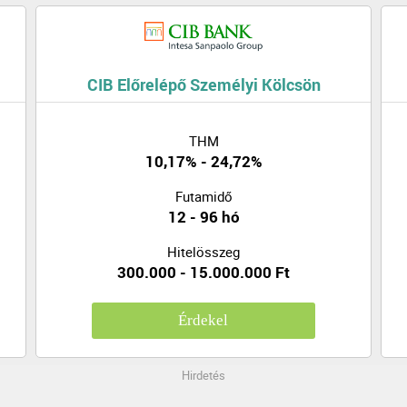
CIB Előrelépő Személyi Kölcsön
THM
10,17% - 24,72%
Futamidő
12 - 96 hó
Hitelösszeg
300.000 - 15.000.000 Ft
Érdekel
Hirdetés