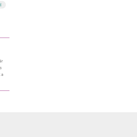
l
ár
es
 a