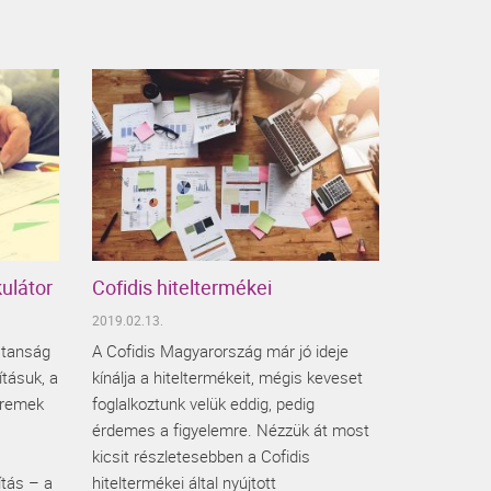
ulátor
Cofidis hiteltermékei
2019.02.13.
stanság
A Cofidis Magyarország már jó ideje
ításuk, a
kínálja a hiteltermékeit, mégis keveset
y remek
foglalkoztunk velük eddig, pedig
érdemes a figyelemre. Nézzük át most
kicsit részletesebben a Cofidis
ítás – a
hiteltermékei által nyújtott