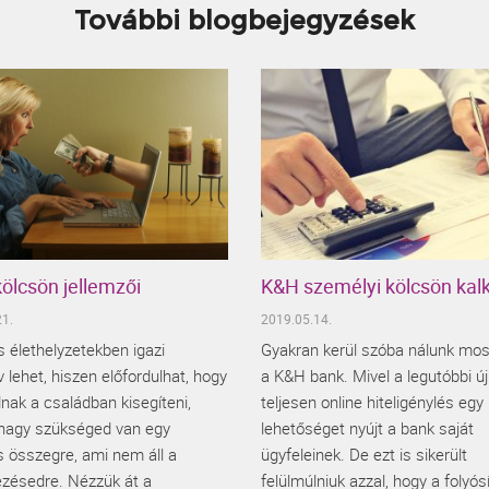
További blogbejegyzések
ölcsön jellemzői
K&H személyi kölcsön kalk
1.
2019.05.14.
 élethelyzetekben igazi
Gyakran kerül szóba nálunk mo
lehet, hiszen előfordulhat, hogy
a K&H bank. Mivel a legutóbbi új
nak a családban kisegíteni,
teljesen online hiteligénylés eg
 nagy szükséged van egy
lehetőséget nyújt a bank saját
s összegre, ami nem áll a
ügyfeleinek. De ezt is sikerült
ezésedre. Nézzük át a
felülmúlniuk azzal, hogy a folyós