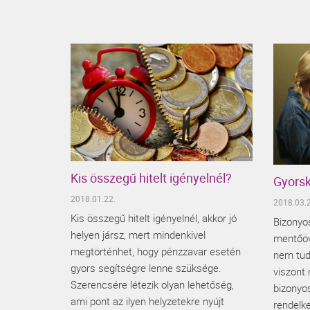
Kis összegű hitelt igényelnél?
Gyorsk
2018.01.22.
2018.03.2
Kis összegű hitelt igényelnél, akkor jó
Bizonyos
helyen jársz, mert mindenkivel
mentőöv 
megtörténhet, hogy pénzzavar esetén
nem tud
gyors segítségre lenne szüksége.
viszont
Szerencsére létezik olyan lehetőség,
bizonyo
ami pont az ilyen helyzetekre nyújt
rendelk