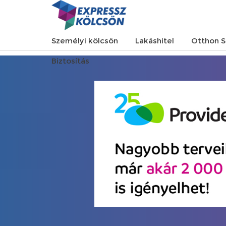
Személyi kölcsön
Lakáshitel
Otthon S
Biztosítás