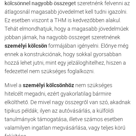
kölcsönnel nagyobb összeget
szeretnénk felvenni az
átlagosnál magasabb jövedelmet kell tudni igazolni.
Ez esetben viszont a THM is kedvezőbben alakul.
Tehát elmondhatjuk, hogy a magasabb jövedelműek
jobban járnak, ha nagyobb összeget szeretnének
személyi kölcsön
formájában igényelni. Előnye még
ennek a konstrukciónak, hogy sokkal gyorsabban
hozzá lehet jutni, mint egy jelzáloghitelhez, hiszen a
fedezettel nem szükséges foglalkozni.
Mivel a
személyi kölcsönhöz
nem szükséges
hitelcélt megadni, ezért gyakorlatilag bármire
elkölthető. De mivel nagy összegről van szó, akadnak
tipikus példák; ilyen az autóvásárlás, a külföldi
tanulmányok támogatása, illetve számos esetben
valamilyen ingatlan megvásárlása, vagy teljes körű
felújítása.