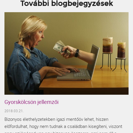
További blogbejegyzések
Gyorskölcsön jellemzői
2018.03.21.
Bizonyos élethelyzetekben igazi mentőöv lehet, hiszen
előfordulhat, hogy nem tudnak a családban kisegíteni, viszont