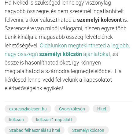
Ha Neked is szükséged lenne egy viszonylag
nagyobb összegre, és nem szeretnél ingatlanhitelt
felvenni, akkor választhatod a
személyi kölcsönt
is.
Szerencsére van miből válogatni, hiszen egyre több
bank kínálja a magasabb összeg felvételének
lehetőségével.
Oldalunkon megtekintheted a legjobb,
nagy összegű
személyi kölcsön
ajánlatokat
, és
össze is hasonlíthatod őket, így könnyen
megtalálhatod a számodra legmegfelelőbbet. Ha
kérdésed lenne, vedd fel velünk a kapcsolatot
elérhetőségeink egyikén!
expresszkolcson.hu
Gyorskölcsön
Hitel
kölcsön
kölcsön 1 nap alatt
Szabad felhasználású hitel
Személyi kölcsön