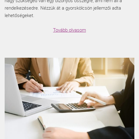
nagy szükséged van egy bizonyos összegre, ami nem áll a
rendelkezésedre. Nézzük át a gyorskölcsön jellemzői adta
lehetőségeket.
Tovább olvasom