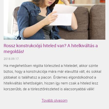
Rossz konstrukciójú hiteled van? A hitelkiváltás a
megoldás!
2018.09.17.
Ha meglehetősen régóta törleszted a hiteledet, akkor szinte
biztos, hogy a konstrukciója mára már elavulttá vált, és sokkal
jobbakat is találhatsz a piacon. Érdemes elgondolkodnod a
hitelkiváltás lehetőségén, hiszen így nem csak a hiteled lesz
korszerűbb, de a törlesztőrészleted is alacsonyabbá válik!
Tovább olvasom