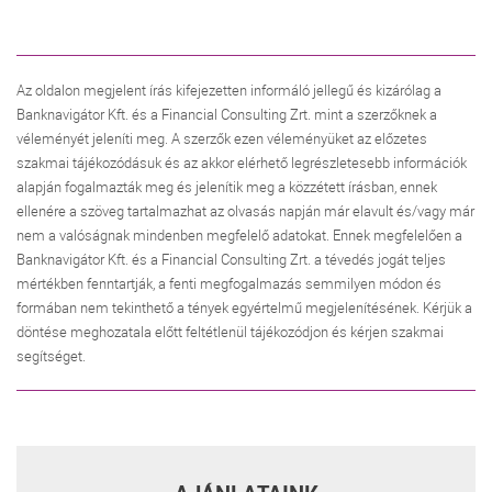
Az oldalon megjelent írás kifejezetten informáló jellegű és kizárólag a
Banknavigátor Kft. és a Financial Consulting Zrt. mint a szerzőknek a
véleményét jeleníti meg. A szerzők ezen véleményüket az előzetes
szakmai tájékozódásuk és az akkor elérhető legrészletesebb információk
alapján fogalmazták meg és jelenítik meg a közzétett írásban, ennek
ellenére a szöveg tartalmazhat az olvasás napján már elavult és/vagy már
nem a valóságnak mindenben megfelelő adatokat. Ennek megfelelően a
Banknavigátor Kft. és a Financial Consulting Zrt. a tévedés jogát teljes
mértékben fenntartják, a fenti megfogalmazás semmilyen módon és
formában nem tekinthető a tények egyértelmű megjelenítésének. Kérjük a
döntése meghozatala előtt feltétlenül tájékozódjon és kérjen szakmai
segítséget.