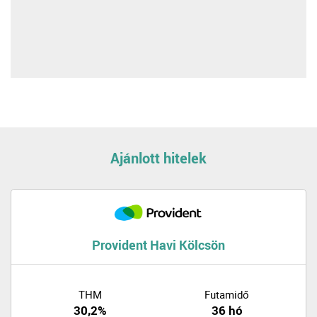
Ajánlott hitelek
Provident Havi Kölcsön
THM
Futamidő
30,2%
36 hó