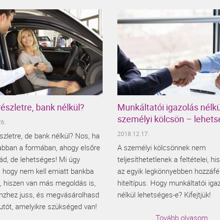
részletre, bank nélkül?
Munkáltatói igazolás nélkü
személyi kölcsön – lehet
6.
2018.12.17.
szletre, de bank nélkül? Nos, ha
abban a formában, ahogy elsőre
A személyi kölcsönnek nem
ád, de lehetséges! Mi úgy
teljesíthetetlenek a feltételei, h
, hogy nem kell emiatt bankba
az egyik legkönnyebben hozzáfé
 hiszen van más megoldás is,
hiteltípus. Hogy munkáltatói iga
nzhez juss, és megvásárolhasd
nélkül lehetséges-e? Kifejtjük!
utót, amelyikre szükséged van!
Tovább olvasom