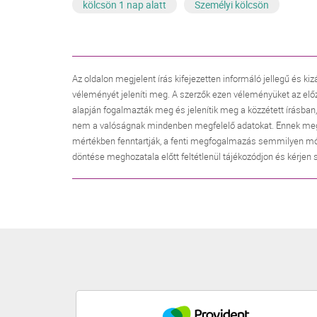
kölcsön 1 nap alatt
Személyi kölcsön
Az oldalon megjelent írás kifejezetten informáló jellegű és kiz
véleményét jeleníti meg. A szerzők ezen véleményüket az elő
alapján fogalmazták meg és jelenítik meg a közzétett írásban
nem a valóságnak mindenben megfelelő adatokat. Ennek megfele
mértékben fenntartják, a fenti megfogalmazás semmilyen mó
döntése meghozatala előtt feltétlenül tájékozódjon és kérjen