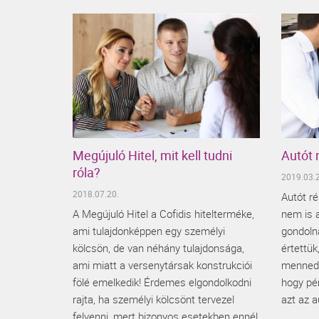
Megújuló Hitel, mit kell tudni
Autót 
róla?
2019.03.2
2018.07.20.
Autót ré
A Megújuló Hitel a Cofidis hitelterméke,
nem is 
ami tulajdonképpen egy személyi
gondoln
kölcsön, de van néhány tulajdonsága,
értettük
ami miatt a versenytársak konstrukciói
menned,
fölé emelkedik! Érdemes elgondolkodni
hogy pé
rajta, ha személyi kölcsönt tervezel
azt az a
felvenni, mert bizonyos esetekben ennél