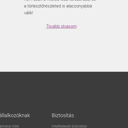
a törlesztőrészleted is alacsonyabbá
válik!
Tovább olvasom
állalkozóknak
Biztosítás
échenyi hitel
Hitelfedezeti biztosítás