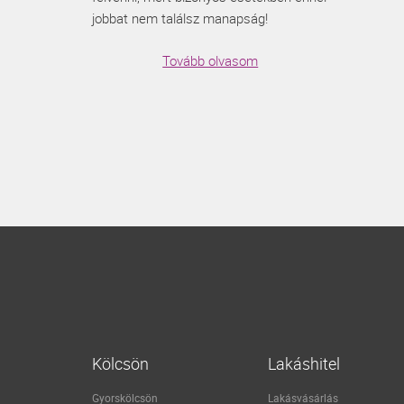
jobbat nem találsz manapság!
Tovább olvasom
Kölcsön
Lakáshitel
Gyorskölcsön
Lakásvásárlás