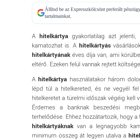
Állítsd be az Expresszkölcsönt preferált pénzü
tartalmainkat.
A
hitelkártya
gyakorlatilag azt jelent
kamatozhat is. A
hitelkártyás
vásárlások
hitelkártyának
éves díja van, ami körülbe
eltérő. Ezeken felül vannak rejtett költsége
A
hitelkártya
használatakor három dologr
lépd túl a hitelkereted, és ne vegyél fe
hitelkeretet a türelmi időszak végéig kell 
Érdemes a banknak beszedési megbízá
terhelődése. Ehhez hozzátartozik, hogy a 
hitelkártyáknak
van a legnagyobb kamat
minimum összeg át legyen utalva a
hite