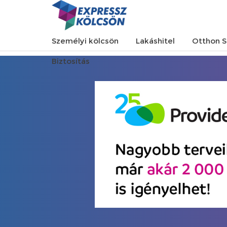
Személyi kölcsön
Lakáshitel
Otthon S
Biztosítás