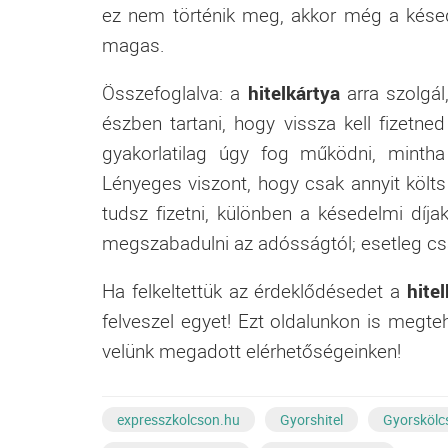
ez nem történik meg, akkor még a késedel
magas.
Összefoglalva: a
hitelkártya
arra szolgál
észben tartani, hogy vissza kell fizetne
gyakorlatilag úgy fog működni, mintha 
Lényeges viszont, hogy csak annyit költ
tudsz fizetni, különben a késedelmi dí
megszabadulni az adósságtól; esetleg csak
Ha felkeltettük az érdeklődésedet a
hite
felveszel egyet! Ezt oldalunkon is megte
velünk megadott elérhetőségeinken!
expresszkolcson.hu
Gyorshitel
Gyorskölc