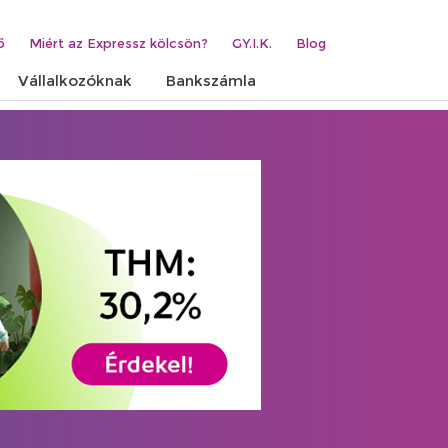
ő
Miért az Expressz kölcsön?
GY.I.K.
Blog
Vállalkozóknak
Bankszámla