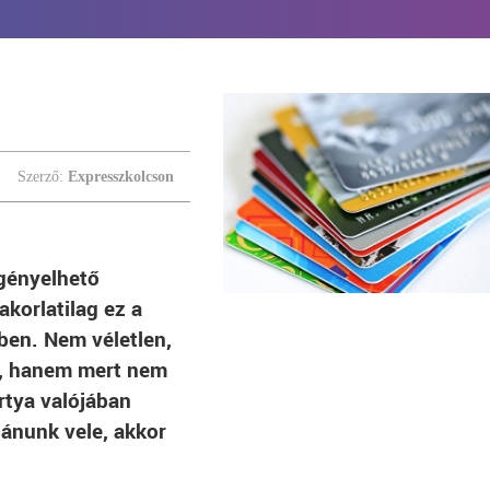
Szerző:
Expresszkolcson
igényelhető
akorlatilag ez a
en. Nem véletlen,
k, hanem mert nem
rtya valójában
bánunk vele, akkor