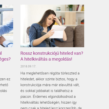
l
Rossz konstrukciójú hiteled van?
séges?
A hitelkiváltás a megoldás!
2018.09.17.
Ha meglehetősen régóta törleszted a
iszen ez
hiteledet, akkor szinte biztos, hogy a
rhető
konstrukciója mára már elavulttá vált,
zolás
és sokkal jobbakat is találhatsz a
piacon. Érdemes elgondolkodnod a
hitelkiváltás lehetőségén, hiszen így
nem csak a hiteled lesz korszerűbb, de