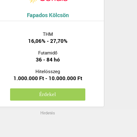
Fapados Kölcsön
THM
16,06% - 27,70%
Futamidő
36 - 84 hó
Hitelösszeg
1.000.000 Ft - 10.000.000 Ft
Érdekel
Hirdetés