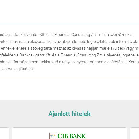
árólag a Banknavigátor Kft. és a Financial Consulting Zrt. mint a szerzőknek a
zetes szakmai tájékozódásuk és az akkor elérhető legrészletesebb információk
, ennek ellenére a szöveg tartalmazhat az olvasás napján már elavult és/vagy m
lően a Banknavigátor Kft. és a Financial Consulting Zrt. a tévedés jogát telj
don és formában nem tekinthető a tények egyértelmű megjelenítésének. Kérjük
 szakmai segítséget.
Ajánlott hitelek