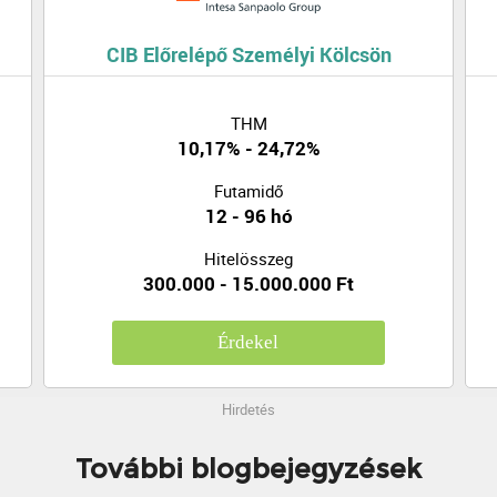
CIB Előrelépő Személyi Kölcsön
THM
10,17% - 24,72%
Futamidő
12 - 96 hó
Hitelösszeg
300.000 - 15.000.000 Ft
Érdekel
Hirdetés
További blogbejegyzések