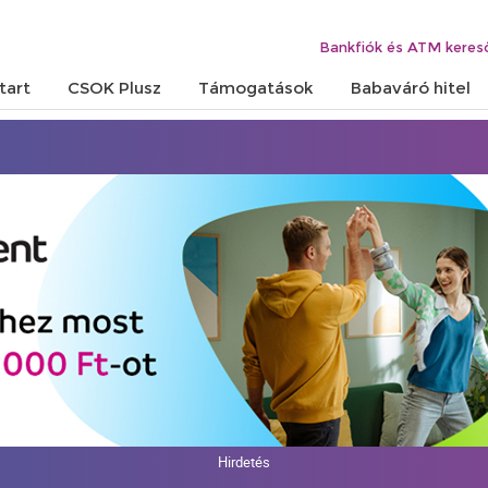
Bankfiók és ATM keres
tart
CSOK Plusz
Támogatások
Babaváró hitel
Hirdetés