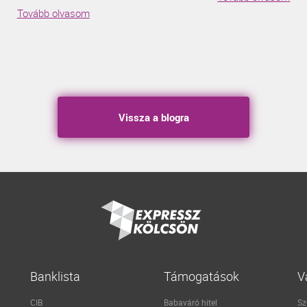
Tovább olvasom
Vissza a blogra
Banklista
Támogatások
V
CIB
Babaváró hitel
Sz