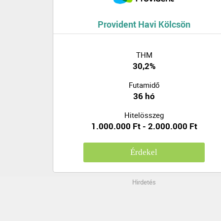
Provident Havi Kölcsön
THM
30,2%
Futamidő
36 hó
Hitelösszeg
1.000.000 Ft - 2.000.000 Ft
Érdekel
Hirdetés