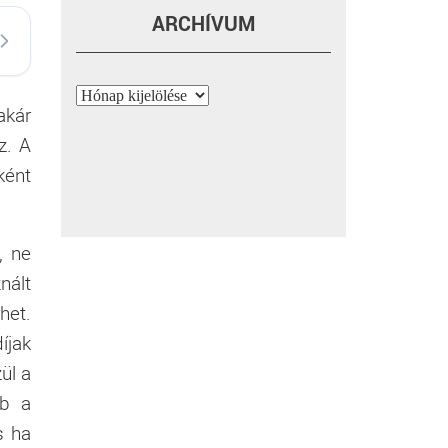
ARCHÍVUM
Archívum
akár
z. A
ként
, ne
nált
het.
íjak
ül a
bb a
s ha