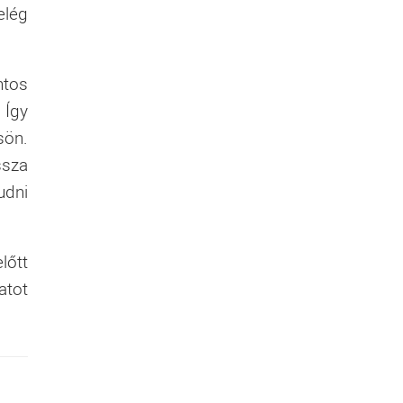
elég
ntos
 Így
sön.
ssza
udni
előtt
atot