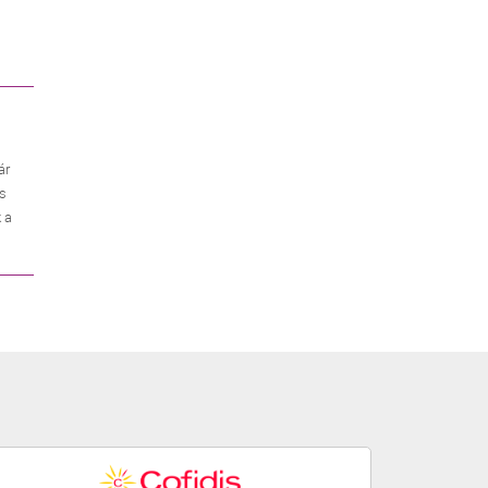
ár
es
 a