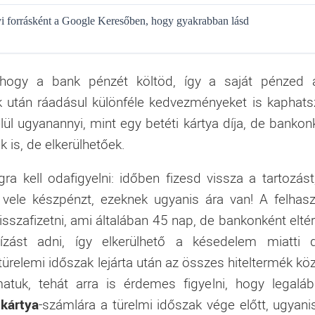
gyi forrásként a Google Keresőben, hogy gyakrabban lásd
i, hogy a bank pénzét költöd, így a saját pénzed 
 után ráadásul különféle kedvezményeket is kaphats
lül ugyanannyi, mint egy betéti kártya díja, de bankon
k is, de elkerülhetőek.
a kell odafigyelni: időben fizesd vissza a tartozást
l vele készpénzt, ezeknek ugyanis ára van! A felhasz
visszafizetni, ami általában 45 nap, de bankonként eltér
st adni, így elkerülhető a késedelem miatti d
türelemi időszak lejárta után az összes hiteltermék köz
uk, tehát arra is érdemes figyelni, hogy legalá
lkártya
-számlára a türelmi időszak vége előtt, ugyani