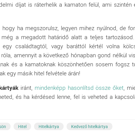
mi díjat is ráterhelik a kamaton felül, ami szintén 
, hogy ha megszorulsz, legyen mihez nyúlnod, de fo
d még a megadott határidő alatt a teljes tartozásod.
egy családtagtól, vagy baráttól kértél volna kölc
s róla, amennyit a következő hónapban gond nélkül vi
jaknak és a kamatoknak köszönhetően sosem fogsz t
 egy másik hitel felvétele árán!
lkártyák
iránt,
mindenképp hasonlítsd össze őket
, mi
heted, és ha kérdésed lenne, fel is veheted a kapcsol
sön
Hitel
Hitelkártya
Kedvező hitelkártya