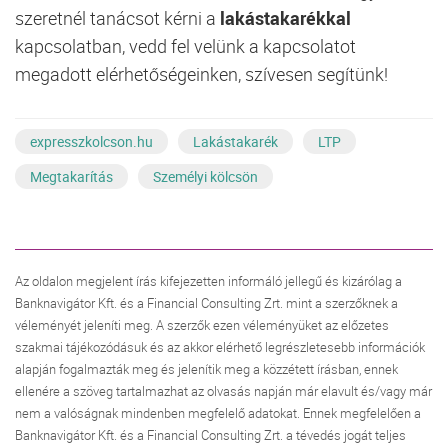
szeretnél tanácsot kérni a
lakástakarékkal
kapcsolatban, vedd fel velünk a kapcsolatot
megadott elérhetőségeinken, szívesen segítünk!
expresszkolcson.hu
Lakástakarék
LTP
Megtakarítás
Személyi kölcsön
Az oldalon megjelent írás kifejezetten informáló jellegű és kizárólag a
Banknavigátor Kft. és a Financial Consulting Zrt. mint a szerzőknek a
véleményét jeleníti meg. A szerzők ezen véleményüket az előzetes
szakmai tájékozódásuk és az akkor elérhető legrészletesebb információk
alapján fogalmazták meg és jelenítik meg a közzétett írásban, ennek
ellenére a szöveg tartalmazhat az olvasás napján már elavult és/vagy már
nem a valóságnak mindenben megfelelő adatokat. Ennek megfelelően a
Banknavigátor Kft. és a Financial Consulting Zrt. a tévedés jogát teljes