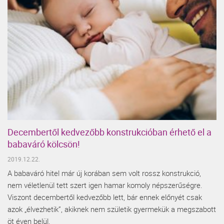
Decembertől kedvezőbb konstrukcióban érhető el a
babaváró kölcsön!
2019.12.22.
A babaváró hitel már új korában sem volt rossz konstrukció,
nem véletlenül tett szert igen hamar komoly népszerűségre.
Viszont decembertől kedvezőbb lett, bár ennek előnyét csak
azok „élvezhetik”, akiknek nem születik gyermekük a megszabott
öt éven belül.