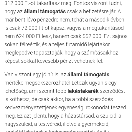
312.000 Ft-ot takarítasz meg. Fontos viszont tudni,
hogy az
állami támogatás
csak a befizetésre jár. A
már bent lévő pénzedre nem, tehát a második évben
is csak 72.000 Ft-ot kapsz, vagyis a megtakarításod
nem 624.000 Ft lesz, hanem csak 552.000! Ezt sajnos
sokan félreértik, és a teljes futamidő lejártakor
meglepődve tapasztalják, hogy a számításaikhoz
képest sokkal kevesebb pénzt vehetnek fel.
Van viszont egy jó hír is: az
állami támogatás
mértéke megsokszorozható! Létezik ugyanis egy
lehetőség, ami szerint több
lakástakarék
szerződést
is köthetsz, de csak akkor, ha a többi szerződés
kedvezményezettjének egyenesági rokonodat teszed
meg. Ez azt jelenti, hogy a házastársad, a szüleid, a
nagyszüleid, a testvéreid, illetve a gyermekeid,
unokáid lehetnek a kedvezményezettek, és ők