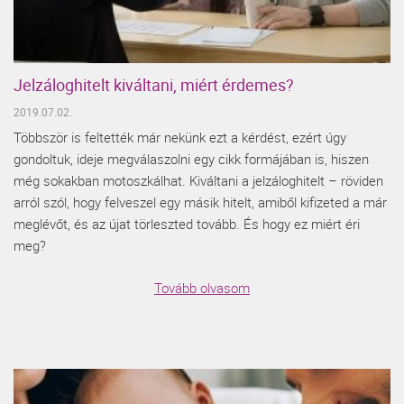
Jelzáloghitelt kiváltani, miért érdemes?
2019.07.02.
Többször is feltették már nekünk ezt a kérdést, ezért úgy
gondoltuk, ideje megválaszolni egy cikk formájában is, hiszen
még sokakban motoszkálhat. Kiváltani a jelzáloghitelt – röviden
arról szól, hogy felveszel egy másik hitelt, amiből kifizeted a már
meglévőt, és az újat törleszted tovább. És hogy ez miért éri
meg?
Tovább olvasom