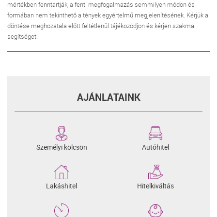
mértékben fenntartják, a fenti megfogalmazás semmilyen módon és
formában nem tekinthető a tények egyértelmű megjelenítésének. Kérjük a
döntése meghozatala előtt feltétlenül tájékozódjon és kérjen szakmai
segítséget.
AJÁNLATAINK
Személyi kölcsön
Autóhitel
Lakáshitel
Hitelkiváltás