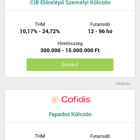
CIB Előrelépő Személyi Kölcsön
THM
Futamidő
10,17% - 24,72%
12 - 96 hó
Hitelösszeg
300.000 - 15.000.000 Ft
Érdekel
Hirdetés
Fapados Kölcsön
THM
Futamidő