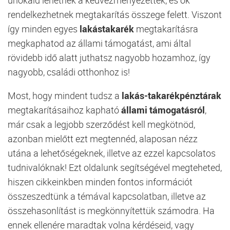
rendelkezhetnek megtakarítás összege felett. Viszont
így minden egyes
lakástakarék
megtakarításra
megkaphatod az állami támogatást, ami által
rövidebb idő alatt juthatsz nagyobb hozamhoz, így
nagyobb, családi otthonhoz is!
Most, hogy mindent tudsz a
lakás-takarékpénztárak
megtakarításaihoz kapható
állami támogatásról
,
már csak a legjobb szerződést kell megkötnöd,
azonban mielőtt ezt megtennéd, alaposan nézz
utána a lehetőségeknek, illetve az ezzel kapcsolatos
tudnivalóknak! Ezt oldalunk segítségével megteheted,
hiszen cikkeinkben minden fontos információt
összeszedtünk a témával kapcsolatban, illetve az
összehasonlítást is megkönnyítettük számodra. Ha
ennek ellenére maradtak volna kérdéseid, vagy