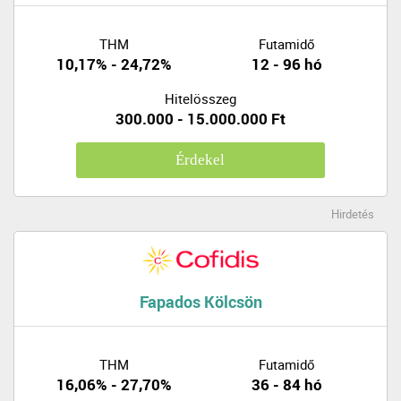
THM
Futamidő
10,17% - 24,72%
12 - 96 hó
Hitelösszeg
300.000 - 15.000.000 Ft
Érdekel
Hirdetés
Fapados Kölcsön
THM
Futamidő
16,06% - 27,70%
36 - 84 hó