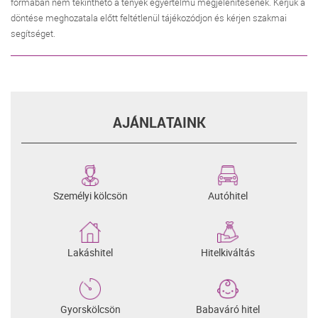
formában nem tekinthető a tények egyértelmű megjelenítésének. Kérjük a
döntése meghozatala előtt feltétlenül tájékozódjon és kérjen szakmai
segítséget.
AJÁNLATAINK
Személyi kölcsön
Autóhitel
Lakáshitel
Hitelkiváltás
Gyorskölcsön
Babaváró hitel