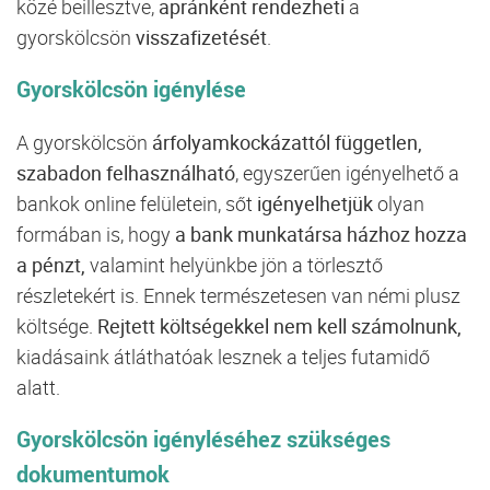
közé beillesztve,
apránként rendezheti
a
gyorskölcsön
visszafizetését
.
Gyorskölcsön igénylése
A gyorskölcsön
árfolyamkockázattól független,
szabadon felhasználható
, egyszerűen igényelhető a
bankok online felületein, sőt
igényelhetjük
olyan
formában is, hogy
a bank munkatársa házhoz hozza
a pénzt,
valamint helyünkbe jön a törlesztő
részletekért is. Ennek természetesen van némi plusz
költsége.
Rejtett költségekkel nem kell számolnunk,
kiadásaink átláthatóak lesznek a teljes futamidő
alatt.
Gyorskölcsön igényléséhez szükséges
dokumentumok