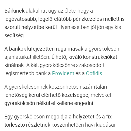
Bárkinek
alakulhat úgy az élete, hogy
a
legóvatosabb, legelőrelátóbb pénzkezelés mellett is
szorult helyzetbe kerül.
Ilyen esetben jól jön egy kis
segítség.
A bankok kifejezetten rugalmasak
a gyorskölcsön
ajánlataikat illetően.
Élhető, kiváló konstrukciókat
kínálnak.
A két, gyorskölcsönre szakosodott
legismertebb bank a
Provident
és a
Cofidis
.
A gyorskölcsönnek köszönhetően
számtalan
lehetőség kerül elérhető közelségbe,
melyeket
gyorskölcsön nélkül el kellene engedni.
Egy gyorskölcsön
megoldja a helyzetet
és a
fix
törlesztő részletnek
köszönhetően havi kiadásai