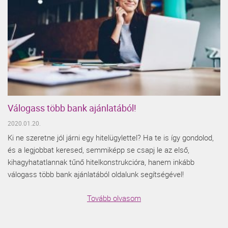
Válogass több bank ajánlatából!
2020.01.20.
Ki ne szeretne jól járni egy hitelügylettel? Ha te is így gondolod,
és a legjobbat keresed, semmiképp se csapj le az első,
kihagyhatatlannak tűnő hitelkonstrukcióra, hanem inkább
válogass több bank ajánlatából oldalunk segítségével!
Tovább olvasom