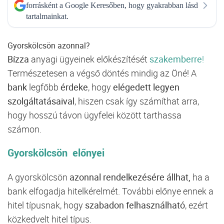
forrásként a Google Keresőben, hogy gyakrabban lásd
tartalmainkat.
Gyorskölcsön azonnal?
Bízza
anyagi ügyeinek előkészítését
szakemberre
!
Természetesen a végső döntés mindig az Öné! A
bank
legfőbb
érdeke
, hogy
elégedett legyen
szolgáltatásaival
, hiszen csak így számíthat arra,
hogy hosszú távon ügyfelei között tarthassa
számon.
Gyorskölcsön előnyei
A gyorskölcsön
azonnal rendelkezésére állhat,
ha a
bank elfogadja hitelkérelmét. További előnye ennek a
hitel típusnak, hogy
szabadon felhasználható
, ezért
közkedvelt hitel típus.