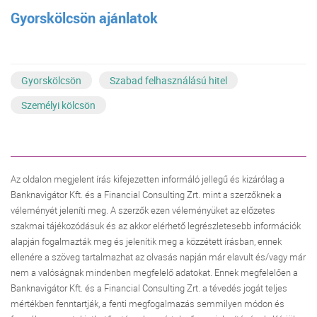
Gyorskölcsön ajánlatok
Gyorskölcsön
Szabad felhasználású hitel
Személyi kölcsön
Az oldalon megjelent írás kifejezetten informáló jellegű és kizárólag a
Banknavigátor Kft. és a Financial Consulting Zrt. mint a szerzőknek a
véleményét jeleníti meg. A szerzők ezen véleményüket az előzetes
szakmai tájékozódásuk és az akkor elérhető legrészletesebb információk
alapján fogalmazták meg és jelenítik meg a közzétett írásban, ennek
ellenére a szöveg tartalmazhat az olvasás napján már elavult és/vagy már
nem a valóságnak mindenben megfelelő adatokat. Ennek megfelelően a
Banknavigátor Kft. és a Financial Consulting Zrt. a tévedés jogát teljes
mértékben fenntartják, a fenti megfogalmazás semmilyen módon és