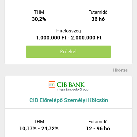
THM
Futamidő
30,2%
36 hó
Hitelösszeg
1.000.000 Ft - 2.000.000 Ft
Érdekel
Hirdetés
CIB Előrelépő Személyi Kölcsön
THM
Futamidő
10,17% - 24,72%
12 - 96 hó