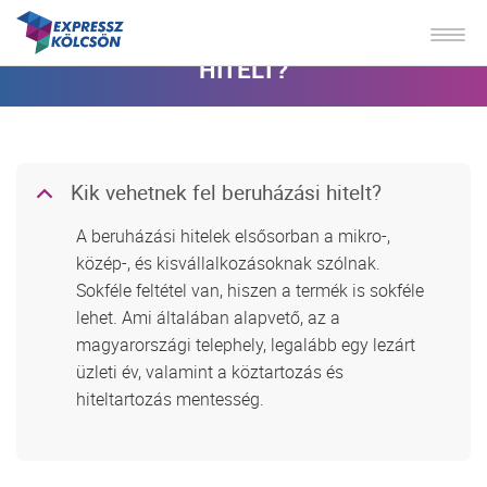
KIK VEHETNEK FEL BERUHÁZÁSI
HITELT?
Kik vehetnek fel beruházási hitelt?
B
A beruházási hitelek elsősorban a mikro-,
közép-, és kisvállalkozásoknak szólnak.
Sokféle feltétel van, hiszen a termék is sokféle
lehet. Ami általában alapvető, az a
magyarországi telephely, legalább egy lezárt
üzleti év, valamint a köztartozás és
hiteltartozás mentesség.