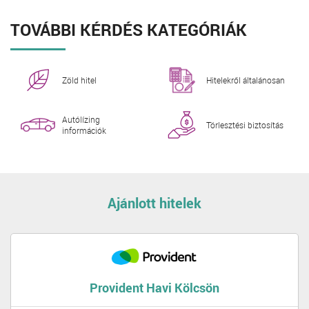
TOVÁBBI KÉRDÉS KATEGÓRIÁK
Zöld hitel
Hitelekről általánosan
Autólízing
Törlesztési biztosítás
információk
Ajánlott hitelek
Provident Havi Kölcsön