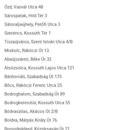
Ózd, Vasvár Utca 48
Sárospatak, Hild Tér 3
Sátoraljaújhely, Petőfi Utca 3
Szerencs, Kossuth Tér 1
Tiszaújváros, Szent István Utca 4/B
Miskolc, Rákóczi Út 13.
Abaújszántó, Béke Út 32
Alsózsolca, Kossuth Lajos Utca 121
Bánhorváti, Szabadság Út 175
Bőcs, Rákóczi Ferenc Utca 25
Bodroghalom, Szabadság Út 89
Bodrogkeresztúr, Kossuth Utca 55
Bódvaszilas, Akácos Út 2/B
Boldva, Mátyás Király Út 76
Borsodnádasd, Köztársaság Út 21