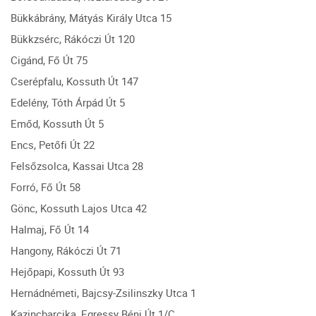
Bükkábrány, Mátyás Király Utca 15
Bükkzsérc, Rákóczi Út 120
Cigánd, Fő Út 75
Cserépfalu, Kossuth Út 147
Edelény, Tóth Árpád Út 5
Emőd, Kossuth Út 5
Encs, Petőfi Út 22
Felsőzsolca, Kassai Utca 28
Forró, Fő Út 58
Gönc, Kossuth Lajos Utca 42
Halmaj, Fő Út 14
Hangony, Rákóczi Út 71
Hejőpapi, Kossuth Út 93
Hernádnémeti, Bajcsy-Zsilinszky Utca 1
Kazincbarcika, Egressy Béni Út 1/C