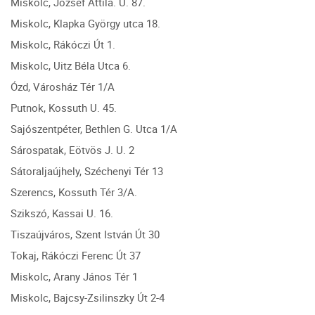
Miskolc, József Attila. U. 87.
Miskolc, Klapka György utca 18.
Miskolc, Rákóczi Út 1.
Miskolc, Uitz Béla Utca 6.
Ózd, Városház Tér 1/A
Putnok, Kossuth U. 45.
Sajószentpéter, Bethlen G. Utca 1/A
Sárospatak, Eötvös J. U. 2
Sátoraljaújhely, Széchenyi Tér 13
Szerencs, Kossuth Tér 3/A.
Szikszó, Kassai U. 16.
Tiszaújváros, Szent István Út 30
Tokaj, Rákóczi Ferenc Út 37
Miskolc, Arany János Tér 1
Miskolc, Bajcsy-Zsilinszky Út 2-4