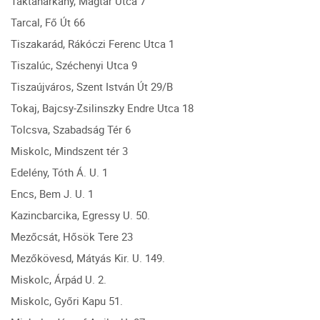
Taktaharkány, Magtár Utca 7
Tarcal, Fő Út 66
Tiszakarád, Rákóczi Ferenc Utca 1
Tiszalúc, Széchenyi Utca 9
Tiszaújváros, Szent István Út 29/B
Tokaj, Bajcsy-Zsilinszky Endre Utca 18
Tolcsva, Szabadság Tér 6
Miskolc, Mindszent tér 3
Edelény, Tóth Á. U. 1
Encs, Bem J. U. 1
Kazincbarcika, Egressy U. 50.
Mezőcsát, Hősök Tere 23
Mezőkövesd, Mátyás Kir. U. 149.
Miskolc, Árpád U. 2.
Miskolc, Győri Kapu 51.