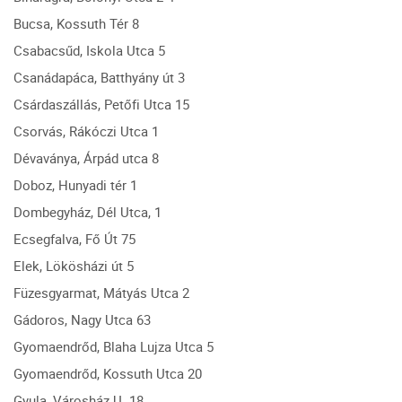
Bucsa, Kossuth Tér 8
Csabacsűd, Iskola Utca 5
Csanádapáca, Batthyány út 3
Csárdaszállás, Petőfi Utca 15
Csorvás, Rákóczi Utca 1
Dévaványa, Árpád utca 8
Doboz, Hunyadi tér 1
Dombegyház, Dél Utca, 1
Ecsegfalva, Fő Út 75
Elek, Lökösházi út 5
Füzesgyarmat, Mátyás Utca 2
Gádoros, Nagy Utca 63
Gyomaendrőd, Blaha Lujza Utca 5
Gyomaendrőd, Kossuth Utca 20
Gyula, Városház U. 18