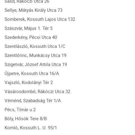
Sásd, Rákóczi Utca 26
Sellye, Mátyás Király Utca 73
Somberek, Kossuth Lajos Utca 132
Szászvár, Május 1. Tér 5
Szederkény, Pécsi Utca 40
Szentlászló, Kossuth Utca 1/C
Szentlőrinc, Munkácsy Utca 19
Szigetvár, József Attila Utca 19
Újpetre, Kossuth Utca 16/A
Vajszló, Kodolányi Tér 2
Vásárosdombó, Rákóczi Utca 32
Véménd, Szabadság Tér 1/A
Pécs, Tímár u.2
Bóly, Hősök Tere 8/B
Komló, Kossuth L. U. 95/1