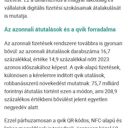
vállalatok digitális fizetési szokásainak átalakulását
is mutatja.
Az azonnali átutalások és a qvik forradalma
Az azonnali fizetések rendszere továbbra is gyorsan
bővül: az azonnali átutalások darabszáma 16,7
százalékkal, értéke 14,9 százalékkal nőtt 2023
azonos időszakához képest. A qvik-alapú fizetések,
különösen a kérelemre indított qvik utalások,
robbanásszerű növekedést mutatnak: 75,7 milliárd
forintnyi átutalás történt ezen a módon, ami 208,9
százalékos értékbeni bővülést jelent egyetlen
negyedév alatt.
Ezzel párhuzamosan a qvik QR-kódos, NFC-alapú és