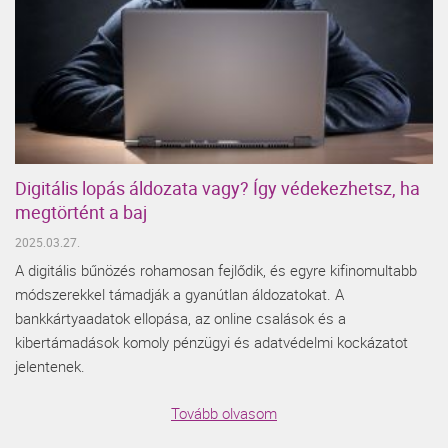
Digitális lopás áldozata vagy? Így védekezhetsz, ha
megtörtént a baj
2025.03.27.
A digitális bűnözés rohamosan fejlődik, és egyre kifinomultabb
módszerekkel támadják a gyanútlan áldozatokat. A
bankkártyaadatok ellopása, az online csalások és a
kibertámadások komoly pénzügyi és adatvédelmi kockázatot
jelentenek.
Tovább olvasom