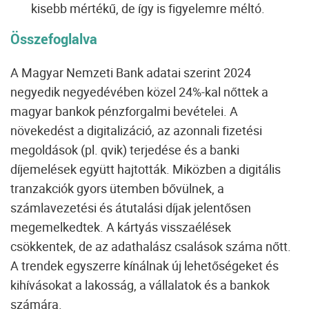
kisebb mértékű, de így is figyelemre méltó.
Összefoglalva
A Magyar Nemzeti Bank adatai szerint 2024
negyedik negyedévében közel 24%-kal nőttek a
magyar bankok pénzforgalmi bevételei. A
növekedést a digitalizáció, az azonnali fizetési
megoldások (pl. qvik) terjedése és a banki
díjemelések együtt hajtották. Miközben a digitális
tranzakciók gyors ütemben bővülnek, a
számlavezetési és átutalási díjak jelentősen
megemelkedtek. A kártyás visszaélések
csökkentek, de az adathalász csalások száma nőtt.
A trendek egyszerre kínálnak új lehetőségeket és
kihívásokat a lakosság, a vállalatok és a bankok
számára.