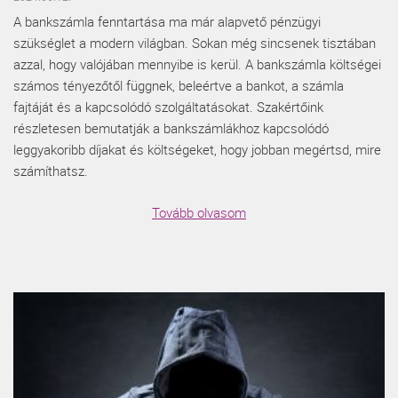
A bankszámla fenntartása ma már alapvető pénzügyi
szükséglet a modern világban. Sokan még sincsenek tisztában
azzal, hogy valójában mennyibe is kerül. A bankszámla költségei
számos tényezőtől függnek, beleértve a bankot, a számla
fajtáját és a kapcsolódó szolgáltatásokat. Szakértőink
részletesen bemutatják a bankszámlákhoz kapcsolódó
leggyakoribb díjakat és költségeket, hogy jobban megértsd, mire
számíthatsz.
Tovább olvasom