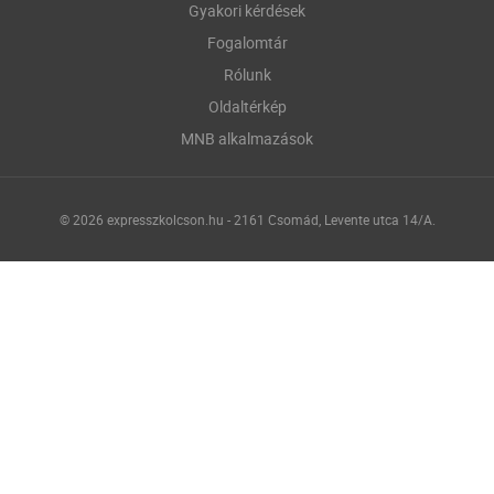
Gyakori kérdések
Fogalomtár
Rólunk
Oldaltérkép
MNB alkalmazások
© 2026 expresszkolcson.hu - 2161 Csomád, Levente utca 14/A.