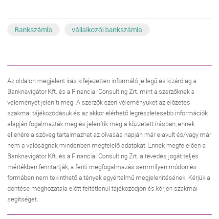
Bankszámla
vállalkozói bankszámla
Az oldalon megjelent írás kifejezetten informáló jellegű és kizárólag a
Banknavigátor Kft. és a Financial Consulting Zrt. mint a szerzőknek a
véleményét jeleníti meg. A szerzők ezen véleményüket az előzetes
szakmai tájékozódásuk és az akkor elérhető legrészletesebb információk
alapján fogalmazták meg és jelenítik meg a közzétett írásban, ennek
ellenére a szöveg tartalmazhat az olvasás napján már elavult és/vagy már
nem a valóságnak mindenben megfelelő adatokat. Ennek megfelelően a
Banknavigátor Kft. és a Financial Consulting Zrt. a tévedés jogát teljes
mértékben fenntartják, a fenti megfogalmazás semmilyen módon és
formában nem tekinthető a tények egyértelmű megjelenítésének. Kérjük a
döntése meghozatala előtt feltétlenül tájékozódjon és kérjen szakmai
segítséget.