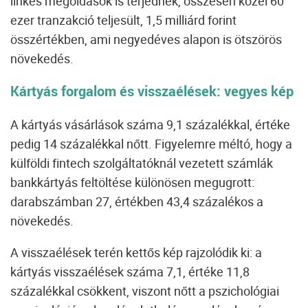
linkes megoldások is terjednek, összesen közel 60
ezer tranzakció teljesült, 1,5 milliárd forint
összértékben, ami negyedéves alapon is ötszörös
növekedés.
Kártyás forgalom és visszaélések: vegyes kép
A kártyás vásárlások száma 9,1 százalékkal, értéke
pedig 14 százalékkal nőtt. Figyelemre méltó, hogy a
külföldi fintech szolgáltatóknál vezetett számlák
bankkártyás feltöltése különösen megugrott:
darabszámban 27, értékben 43,4 százalékos a
növekedés.
A visszaélések terén kettős kép rajzolódik ki: a
kártyás visszaélések száma 7,1, értéke 11,8
százalékkal csökkent, viszont nőtt a pszichológiai