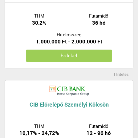
THM
Futamidő
30,2%
36 hó
Hitelösszeg
1.000.000 Ft - 2.000.000 Ft
Érdekel
Hirdetés
CIB Előrelépő Személyi Kölcsön
THM
Futamidő
10,17% - 24,72%
12 - 96 hó