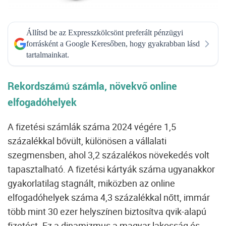
Állítsd be az Expresszkölcsönt preferált pénzügyi
forrásként a Google Keresőben, hogy gyakrabban lásd
tartalmainkat.
Rekordszámú számla, növekvő online
elfogadóhelyek
A fizetési számlák száma 2024 végére 1,5
százalékkal bővült, különösen a vállalati
szegmensben, ahol 3,2 százalékos növekedés volt
tapasztalható. A fizetési kártyák száma ugyanakkor
gyakorlatilag stagnált, miközben az online
elfogadóhelyek száma 4,3 százalékkal nőtt, immár
több mint 30 ezer helyszínen biztosítva qvik-alapú
fizetést. Ez a dinamizmus a magyar lakosság és