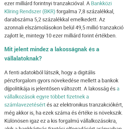
ezer milliárd forintnyi tranzakcióval. A
Bankközi
Klíring Rendszer (BKR)
forgalma 7,8 százalékkal,
darabszáma 5,2 százalékkal emelkedett. Az
azonnali elszámolásokon belül 49,5 millió tranzakció
zajlott le, mintegy 10 ezer milliárd forint értékben.
Mit jelent mindez a lakosságnak és a
vállalatoknak?
A fenti adatokból látszik, hogy a digitális
pénzforgalom gyors növekedése mellett a bankok
díjpolitikája is jelentősen változott. A lakosság és
a
vállalkozások egyre többet fizetnek a
számlavezetésért
és az elektronikus tranzakciókért,
még akkor is, ha ezek száma és értéke is növekszik.
Különösen igaz ez a kis forgalmú vállalkozásokra,
akik a bankkártyás fizetési elfogadásért arányaiban