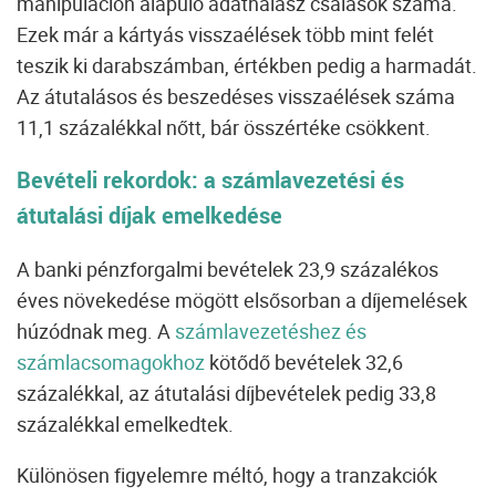
manipuláción alapuló adathalász csalások száma.
Ezek már a kártyás visszaélések több mint felét
teszik ki darabszámban, értékben pedig a harmadát.
Az átutalásos és beszedéses visszaélések száma
11,1 százalékkal nőtt, bár összértéke csökkent.
Bevételi rekordok: a számlavezetési és
átutalási díjak emelkedése
A banki pénzforgalmi bevételek 23,9 százalékos
éves növekedése mögött elsősorban a díjemelések
húzódnak meg. A
számlavezetéshez és
számlacsomagokhoz
kötődő bevételek 32,6
százalékkal, az átutalási díjbevételek pedig 33,8
százalékkal emelkedtek.
Különösen figyelemre méltó, hogy a tranzakciók