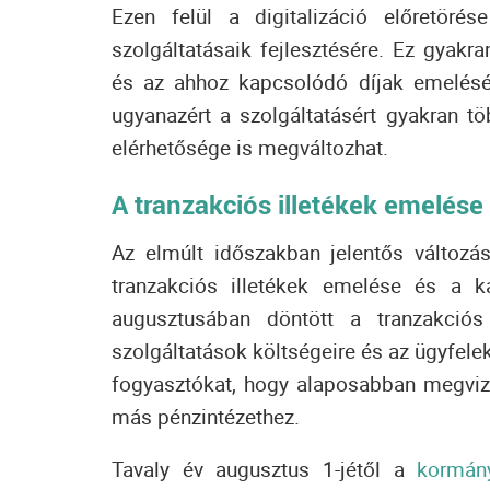
Ezen felül a digitalizáció előretörés
szolgáltatásaik fejlesztésére. Ez gyak
és az ahhoz kapcsolódó díjak emelésév
ugyanazért a szolgáltatásért gyakran tö
elérhetősége is megváltozhat.
A tranzakciós illetékek emelése
Az elmúlt időszakban jelentős változá
tranzakciós illetékek emelése és a 
augusztusában döntött a tranzakciós
szolgáltatások költségeire és az ügyfele
fogyasztókat, hogy alaposabban megvizsg
más pénzintézethez.
Tavaly év augusztus 1-jétől a
kormány