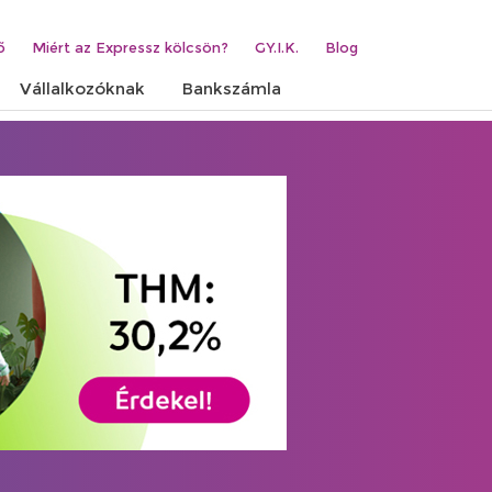
ő
Miért az Expressz kölcsön?
GY.I.K.
Blog
Vállalkozóknak
Bankszámla