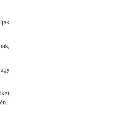
íjak
ak,
nagy
ókat
én.