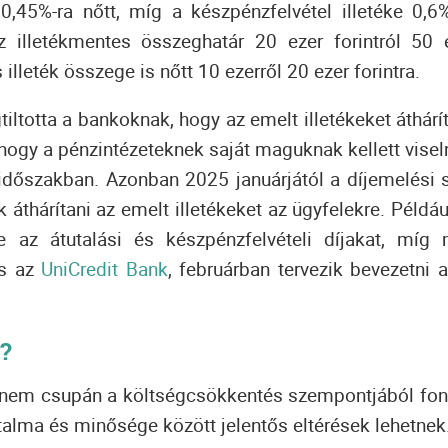
 0,45%-ra nőtt, míg a készpénzfelvétel illetéke 0,6%
 illetékmentes összeghatár 20 ezer forintról 50 
lleték összege is nőtt 10 ezerről 20 ezer forintra.
totta a bankoknak, hogy az emelt illetékeket áthárí
, hogy a pénzintézeteknek saját maguknak kellett visel
dőszakban. Azonban 2025 januárjától a díjemelési 
 áthárítani az emelt illetékeket az ügyfelekre. Példáu
e az átutalási és készpénzfelvételi díjakat, míg
s az
UniCredit Bank
, februárban tervezik bevezetni a
s?
nem csupán a költségcsökkentés szempontjából fon
rtalma és minősége között jelentős eltérések lehetnek