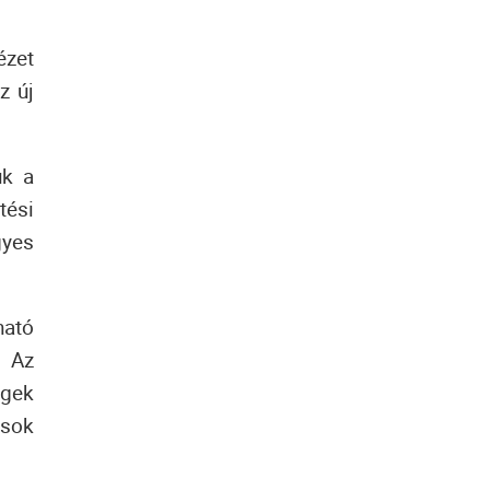
ézet
z új
uk a
tési
gyes
ható
. Az
égek
ások