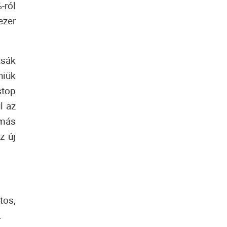
-ról
ezer
tsák
niük
stop
l az
 más
z új
tos,
.