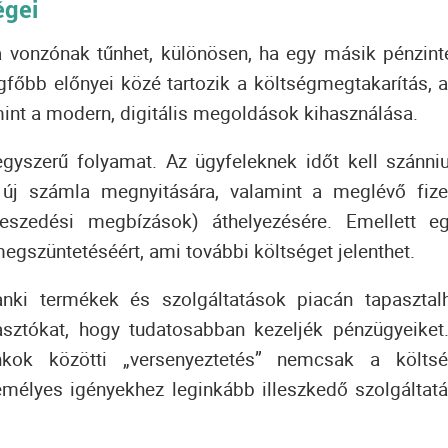
égei
 vonzónak tűnhet, különösen, ha egy másik pénzint
egfőbb előnyei közé tartozik a költségmegtakarítás, a
mint a modern, digitális megoldások kihasználása.
yszerű folyamat. Az ügyfeleknek időt kell szánni
 új számla megnyitására, valamint a meglévő fize
beszedési megbízások) áthelyezésére. Emellett e
egszüntetéséért, ami további költséget jelenthet.
anki termékek és szolgáltatások piacán tapasztal
asztókat, hogy tudatosabban kezeljék pénzügyeiket
nkok közötti „versenyeztetés” nemcsak a költs
emélyes igényekhez leginkább illeszkedő szolgáltat