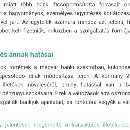
e miatt több bank átcsoportosította forrásait on
ran a hagyományos, személyes ügyintézés korlátozás
el járt. Az ügyfelek számára mindez azt jelenti, 
bbet kell fizetniük, miközben a szolgáltatás formáj
 és annak hatásai
sok történtek a magyar banki szektorban, különös
kapcsolódó díjak módosítása terén. A kormány 
 illetékek növeléséről, amely hatással van a b
k pénzügyi szokásaira. Ezek a változások arra ösztönz
álják bankjuk ajánlatait, és fontolóra vegyék a vál
 jelentősen megemelte a tranzakciós illetékeket