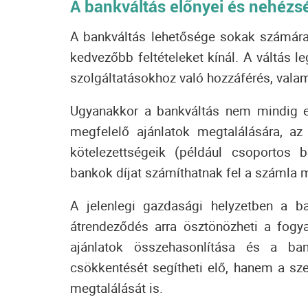
A bankváltás előnyei és nehézs
A bankváltás lehetősége sokak számára
kedvezőbb feltételeket kínál. A váltás l
szolgáltatásokhoz való hozzáférés, vala
Ugyanakkor a bankváltás nem mindig eg
megfelelő ajánlatok megtalálására, az
kötelezettségeik (például csoportos 
bankok díjat számíthatnak fel a számla m
A jelenlegi gazdasági helyzetben a b
átrendeződés arra ösztönözheti a fogy
ajánlatok összehasonlítása és a ba
csökkentését segítheti elő, hanem a sz
megtalálását is.