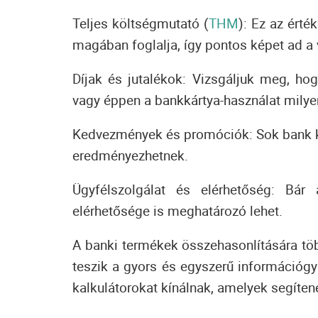
Teljes költségmutató (
THM
):
Ez az érték
magában foglalja, így pontos képet ad a 
Díjak és jutalékok:
Vizsgáljuk meg, hogy
vagy éppen a bankkártya-használat milyen
Kedvezmények és promóciók:
Sok bank k
eredményezhetnek.
Ügyfélszolgálat és elérhetőség:
Bár a
elérhetősége is meghatározó lehet.
A banki termékek összehasonlítására töb
teszik a gyors és egyszerű információgyű
kalkulátorokat kínálnak, amelyek segíte