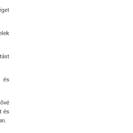
éget
elek
tást
 és
tővé
t és
an.