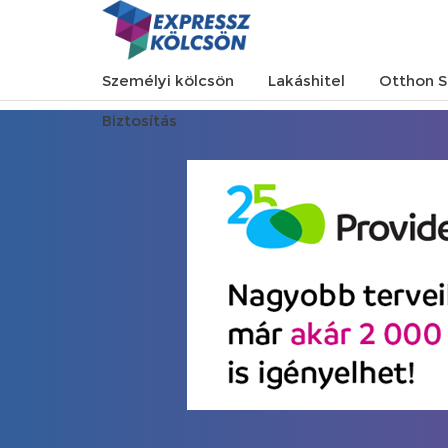
Személyi kölcsön
Lakáshitel
Otthon S
Biztosítás