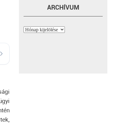
ARCHÍVUM
Archívum
sági
ügyi
ntén
tek,