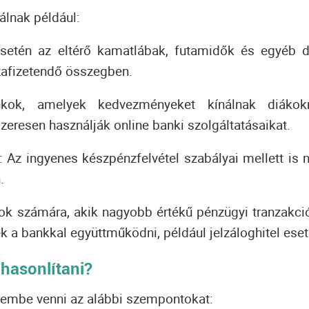
álnak például:
setén az eltérő kamatlábak, futamidők és egyéb d
zafizetendő összegben.
ok, amelyek kedvezményeket kínálnak diákokn
eresen használják online banki szolgáltatásaikat.
:
Az ingyenes készpénzfelvétel szabályai mellett is 
.
ok számára, akik nagyobb értékű pénzügyi tranzakci
k a bankkal együttműködni, például jelzáloghitel eset
hasonlítani?
lembe venni az alábbi szempontokat: