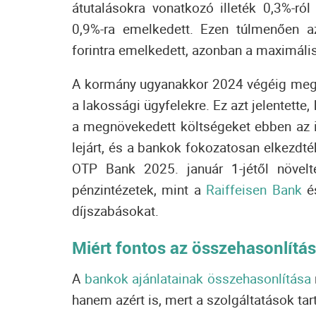
átutalásokra vonatkozó illeték 0,3%-ról
0,9%-ra emelkedett. Ezen túlmenően az
forintra emelkedett, azonban a maximális i
A kormány ugyanakkor 2024 végéig megtil
a lakossági ügyfelekre. Ez azt jelentette
a megnövekedett költségeket ebben az i
lejárt, és a bankok fokozatosan elkezdték
OTP Bank 2025. január 1-jétől növelt
pénzintézetek, mint a
Raiffeisen Bank
é
díjszabásokat.
Miért fontos az összehasonlítá
A
bankok ajánlatainak összehasonlítása
hanem azért is, mert a szolgáltatások ta