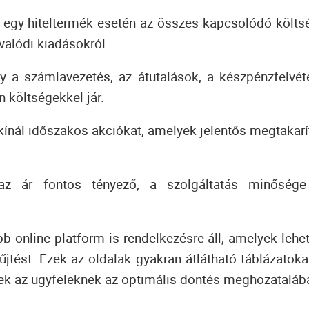
 egy hiteltermék esetén az összes kapcsolódó költs
valódi kiadásokról.
 a számlavezetés, az átutalások, a készpénzfelvét
 költségekkel jár.
ínál időszakos akciókat, amelyek jelentős megtakarí
z ár fontos tényező, a szolgáltatás minősége
b online platform is rendelkezésre áll, amelyek lehe
jtést. Ezek az oldalak gyakran átlátható táblázatoka
nek az ügyfeleknek az optimális döntés meghozataláb