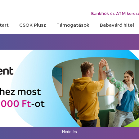
Bankfiók és ATM keres
tart
CSOK Plusz
Támogatások
Babaváró hitel
Hirdetés