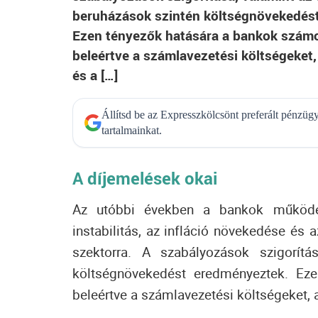
beruházások szintén költségnövekedés
Ezen tényezők hatására a bankok számos
beleértve a számlavezetési költségeket, 
és a […]
Állítsd be az Expresszkölcsönt preferált pénzü
tartalmainkat.
A díjemelések okai
Az utóbbi években a bankok működés
instabilitás, az infláció növekedése és
szektorra. A szabályozások szigorítá
költségnövekedést eredményeztek. Eze
beleértve a számlavezetési költségeket, az