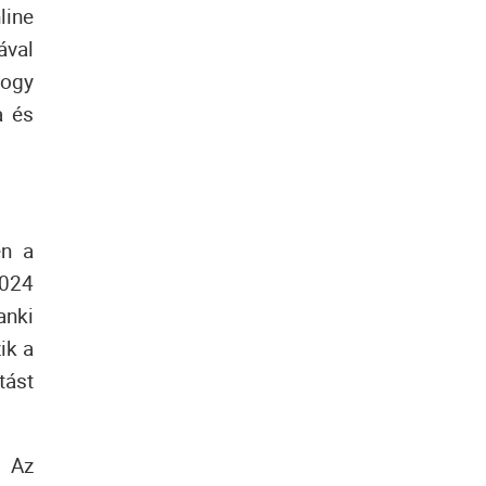
line
ával
hogy
a és
en a
2024
anki
ik a
tást
. Az