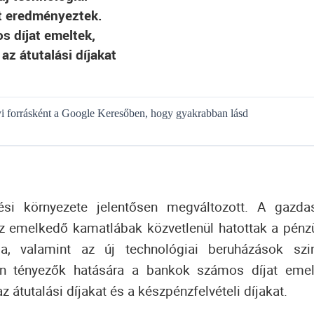
t eredményeztek.
 díjat emeltek,
az átutalási díjakat
gyi forrásként a Google Keresőben, hogy gyakrabban lásd
i környezete jelentősen megváltozott. A gazda
 az emelkedő kamatlábak közvetlenül hatottak a pénz
sa, valamint az új technológiai beruházások szi
n tényezők hatására a bankok számos díjat emel
 átutalási díjakat és a készpénzfelvételi díjakat.