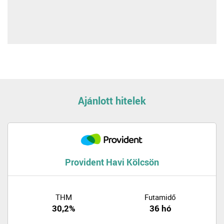
Ajánlott hitelek
Provident Havi Kölcsön
THM
Futamidő
30,2%
36 hó