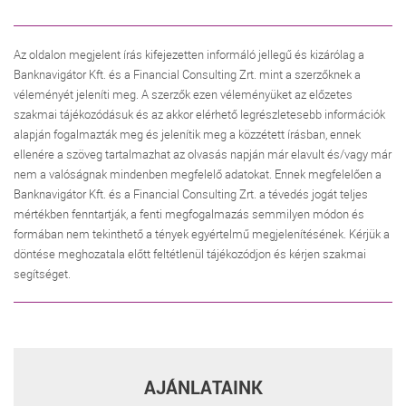
Az oldalon megjelent írás kifejezetten informáló jellegű és kizárólag a
Banknavigátor Kft. és a Financial Consulting Zrt. mint a szerzőknek a
véleményét jeleníti meg. A szerzők ezen véleményüket az előzetes
szakmai tájékozódásuk és az akkor elérhető legrészletesebb információk
alapján fogalmazták meg és jelenítik meg a közzétett írásban, ennek
ellenére a szöveg tartalmazhat az olvasás napján már elavult és/vagy már
nem a valóságnak mindenben megfelelő adatokat. Ennek megfelelően a
Banknavigátor Kft. és a Financial Consulting Zrt. a tévedés jogát teljes
mértékben fenntartják, a fenti megfogalmazás semmilyen módon és
formában nem tekinthető a tények egyértelmű megjelenítésének. Kérjük a
döntése meghozatala előtt feltétlenül tájékozódjon és kérjen szakmai
segítséget.
AJÁNLATAINK