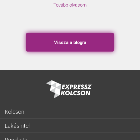
Tovább olvasom
Vissza a blogra
Kölcsön
Gyorskölcsön
Lakáshitel
Fogyasztóbarát személyi hitel
Lakásvásárlás
Lakásfelújítási személyi kölcsön
Banklista