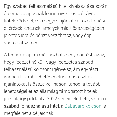
Egy
szabad felhasználású hitel
kiválasztása során
érdemes alaposnak lenni, mivel hosszú távra
köteleződsz el, és az egyes ajánlatok között óriási
eltérések lehetnek, amelyek miatt összességében
jelentős időt és pénzt veszíthetsz, vagy épp
spórolhatsz meg.
A fentiek alapján már hozhatsz egy döntést, azaz,
hogy fedezet nélküli, vagy fedezetes szabad
felhasználású kölcsönt igényelsz, ám egyrészt
vannak további lehetőségek is, másrészt az
ajánlatokat is össze kell hasonlítanod; a további
lehetőségeket az államilag támogatott hitelek
jelentik, így például a 2022 végéig elérhető, szintén
szabad felhasználású hitel
, a
Babaváró kölcsön
is
megfelelhet a céljaidnak.