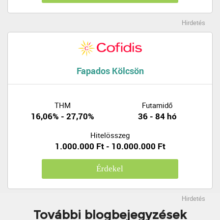
Hirdetés
Fapados Kölcsön
THM
Futamidő
16,06% - 27,70%
36 - 84 hó
Hitelösszeg
1.000.000 Ft - 10.000.000 Ft
Érdekel
Hirdetés
További blogbejegyzések