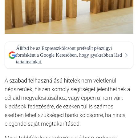
Állítsd be az Expresszkölcsönt preferált pénzügyi
forrásként a Google Keresőben, hogy gyakrabban lásd
tartalmainkat.
A
szabad felhasználású hitelek
nem véletlenül
népszerűek, hiszen komoly segítséget jelenthetnek a
céljaid megvalósításához, vagy éppen a nem várt
kiadások fedezésére, de ezeken túl is számos
esetben lehet szükséged banki kölcsönre, ha nincs
elegendő saját megtakarításod.
Mivel többféle konstrukció is elérhető, érdemes