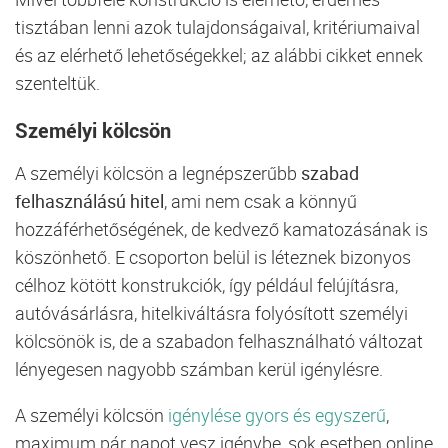
tisztában lenni azok tulajdonságaival, kritériumaival
és az elérhető lehetőségekkel; az alábbi cikket ennek
szenteltük.
Személyi kölcsön
A személyi kölcsön a legnépszerűbb
szabad
felhasználású hitel
, ami nem csak a könnyű
hozzáférhetőségének, de kedvező kamatozásának is
köszönhető. E csoporton belül is léteznek bizonyos
célhoz kötött konstrukciók, így például felújításra,
autóvásárlásra, hitelkiváltásra folyósított személyi
kölcsönök is, de a szabadon felhasználható változat
lényegesen nagyobb számban kerül igénylésre.
A személyi kölcsön
igénylése gyors és egyszerű
,
maximum pár napot vesz igénybe, sok esetben online