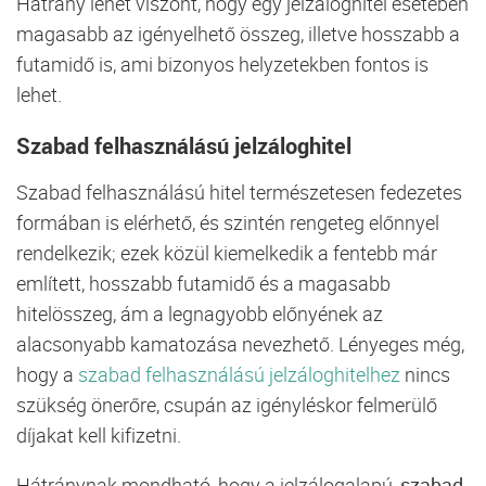
Hátrány lehet viszont, hogy egy jelzáloghitel esetében
magasabb az igényelhető összeg, illetve hosszabb a
futamidő is, ami bizonyos helyzetekben fontos is
lehet.
Szabad felhasználású jelzáloghitel
Szabad felhasználású hitel természetesen fedezetes
formában is elérhető, és szintén rengeteg előnnyel
rendelkezik; ezek közül kiemelkedik a fentebb már
említett, hosszabb futamidő és a magasabb
hitelösszeg, ám a legnagyobb előnyének az
alacsonyabb kamatozása nevezhető. Lényeges még,
hogy a
szabad felhasználású jelzáloghitelhez
nincs
szükség önerőre, csupán az igényléskor felmerülő
díjakat kell kifizetni.
Hátránynak mondható, hogy a jelzálogalapú,
szabad