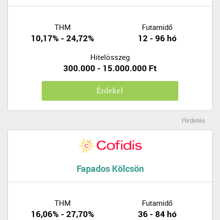
THM
Futamidő
10,17% - 24,72%
12 - 96 hó
Hitelösszeg
300.000 - 15.000.000 Ft
Érdekel
Hirdetés
Fapados Kölcsön
THM
Futamidő
16,06% - 27,70%
36 - 84 hó