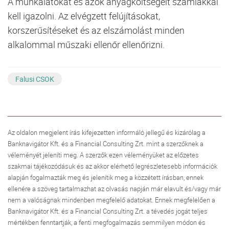
A munkálatokat és azok anyagköltségeit számlákkal
kell igazolni. Az elvégzett felújításokat,
korszerűsítéseket és az elszámolást minden
alkalommal műszaki ellenőr ellenőrizni.
Falusi CSOK
Az oldalon megjelent írás kifejezetten informáló jellegű és kizárólag a
Banknavigátor Kft. és a Financial Consulting Zrt. mint a szerzőknek a
véleményét jeleníti meg. A szerzők ezen véleményüket az előzetes
szakmai tájékozódásuk és az akkor elérhető legrészletesebb információk
alapján fogalmazták meg és jelenítik meg a közzétett írásban, ennek
ellenére a szöveg tartalmazhat az olvasás napján már elavult és/vagy már
nem a valóságnak mindenben megfelelő adatokat. Ennek megfelelően a
Banknavigátor Kft. és a Financial Consulting Zrt. a tévedés jogát teljes
mértékben fenntartják, a fenti megfogalmazás semmilyen módon és