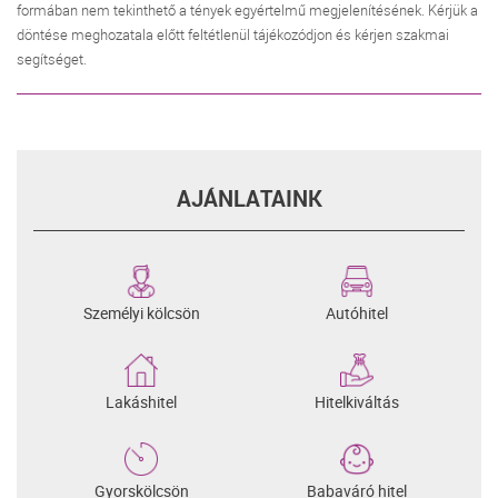
formában nem tekinthető a tények egyértelmű megjelenítésének. Kérjük a
döntése meghozatala előtt feltétlenül tájékozódjon és kérjen szakmai
segítséget.
AJÁNLATAINK
Személyi kölcsön
Autóhitel
Lakáshitel
Hitelkiváltás
Gyorskölcsön
Babaváró hitel