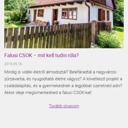
Falusi CSOK – mit kell tudni róla?
2019.05.16.
Mindig is vidéki életről álmodoztál? Belefáradtál a nagyvárosi
zűrzavarba, és nyugodtabb életre vágysz? A következő projekt a
családalapítás, és a gyermekeidnek a legjobbat szeretnéd adni?
Akkor ideje megismerkedned a falusi CSOK-kal!
Tovább olvasom