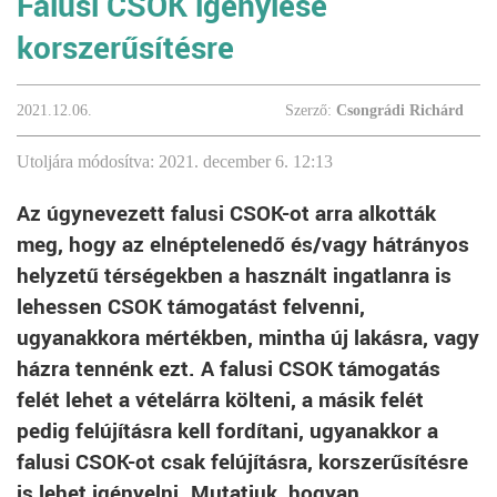
Falusi CSOK igénylése
korszerűsítésre
2021.12.06.
Szerző:
Csongrádi Richárd
Utoljára módosítva: 2021. december 6. 12:13
Az úgynevezett falusi CSOK-ot arra alkották
meg, hogy az elnéptelenedő és/vagy hátrányos
helyzetű térségekben a használt ingatlanra is
lehessen CSOK támogatást felvenni,
ugyanakkora mértékben, mintha új lakásra, vagy
házra tennénk ezt. A falusi CSOK támogatás
felét lehet a vételárra költeni, a másik felét
pedig felújításra kell fordítani, ugyanakkor a
falusi CSOK-ot csak felújításra, korszerűsítésre
is lehet igényelni. Mutatjuk, hogyan.