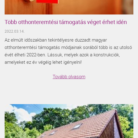
Több otthonteremtési támogatás véget érhet idén
2022.03.14.
Az elmúlt időszakban tekintélyesre duzzadt magyar
otthonteremtési támogatás módjainak sorából több is az utolsó
évét élheti 2022-ben. Lássuk, melyek azok a konstrukciók,
amelyeket ez év végéig lehet igényelni!
Tovább olvasom