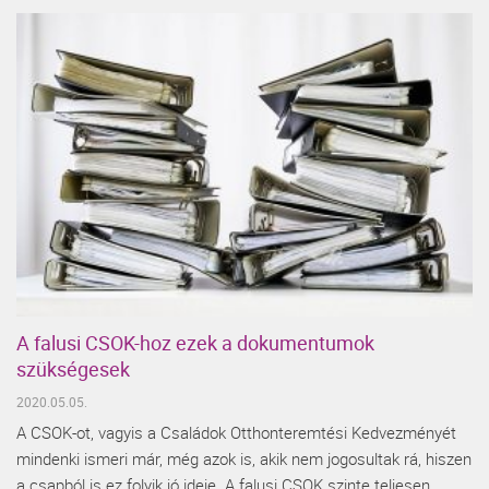
A falusi CSOK-hoz ezek a dokumentumok
szükségesek
2020.05.05.
A CSOK-ot, vagyis a Családok Otthonteremtési Kedvezményét
mindenki ismeri már, még azok is, akik nem jogosultak rá, hiszen
a csapból is ez folyik jó ideje. A falusi CSOK szinte teljesen