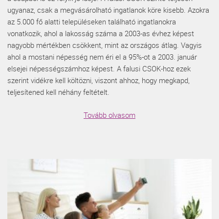
ugyanaz, csak a megvásárolható ingatlanok köre kisebb. Azokra
az 5.000 fő alatti településeken található ingatlanokra
vonatkozik, ahol a lakosság száma a 2003-as évhez képest
nagyobb mértékben csökkent, mint az országos átlag. Vagyis
ahol a mostani népesség nem éri el a 95%-ot a 2003. január
elsejei népességszámhoz képest. A falusi CSOK-hoz ezek
szerint vidékre kell költözni, viszont ahhoz, hogy megkapd,
teljesítened kell néhány feltételt.
Tovább olvasom