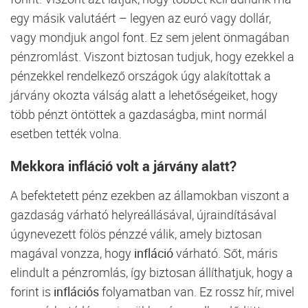
egy másik valutáért – legyen az euró vagy dollár,
vagy mondjuk angol font. Ez sem jelent önmagában
pénzromlást. Viszont biztosan tudjuk, hogy ezekkel a
pénzekkel rendelkező országok úgy alakítottak a
járvány okozta válság alatt a lehetőségeiket, hogy
több pénzt öntöttek a gazdaságba, mint normál
esetben tették volna.
Mekkora infláció volt a járvány alatt?
A befektetett pénz ezekben az államokban viszont a
gazdaság várható helyreállásával, újraindításával
úgynevezett fölös pénzzé válik, amely biztosan
magával vonzza, hogy
infláció
várható. Sőt, máris
elindult a pénzromlás, így biztosan állíthatjuk, hogy a
forint is
inflációs
folyamatban van. Ez rossz hír, mivel