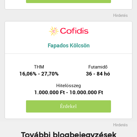
Hirdetés
Fapados Kölcsön
THM
Futamidő
16,06% - 27,70%
36 - 84 hó
Hitelösszeg
1.000.000 Ft - 10.000.000 Ft
Érdekel
Hirdetés
További blogbejegyzések