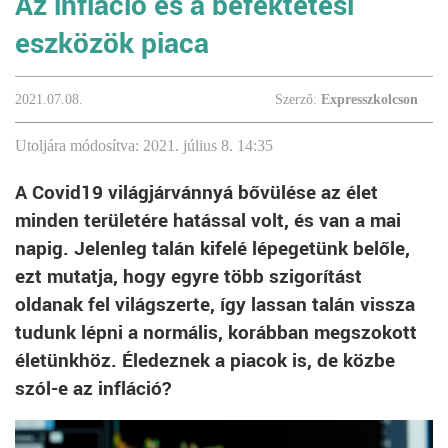
Az infláció és a befektetési
eszközök piaca
2021.07.08.
Szerző:
Expresszkolcson
Utoljára módosítva: 2021. július 8. 14:35
A Covid19 világjárvánnyá bővülése az élet
minden területére hatással volt, és van a mai
napig. Jelenleg talán kifelé lépegetünk belőle,
ezt mutatja, hogy egyre több szigorítást
oldanak fel világszerte, így lassan talán vissza
tudunk lépni a normális, korábban megszokott
életünkhöz. Éledeznek a piacok is, de közbe
szól-e az infláció?