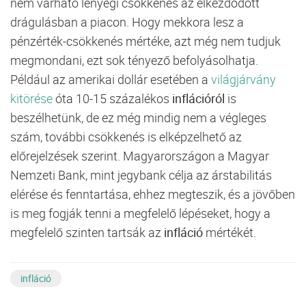
nem várható lényegi csökkenés az elkezdődött
drágulásban a piacon. Hogy mekkora lesz a
pénzérték-csökkenés mértéke, azt még nem tudjuk
megmondani, ezt sok tényező befolyásolhatja.
Például az amerikai dollár esetében a
világjárvány
kitörése
óta 10-15 százalékos
inflációról
is
beszélhetünk, de ez még mindig nem a végleges
szám, további csökkenés is elképzelhető az
előrejelzések szerint. Magyarországon a Magyar
Nemzeti Bank, mint jegybank célja az árstabilitás
elérése és fenntartása, ehhez megteszik, és a jövőben
is meg fogják tenni a megfelelő lépéseket, hogy a
megfelelő szinten tartsák az
infláció
mértékét.
infláció