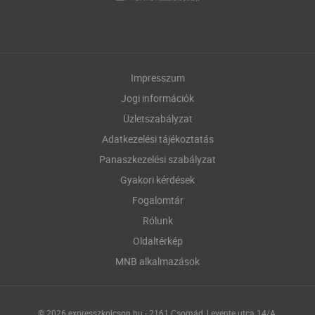
Impresszum
Jogi információk
Üzletszabályzat
Adatkezelési tájékoztatás
Panaszkezelési szabályzat
Gyakori kérdések
Fogalomtár
Rólunk
Oldaltérkép
MNB alkalmazások
© 2026 expresszkolcson.hu - 2161 Csomád, Levente utca 14/A.