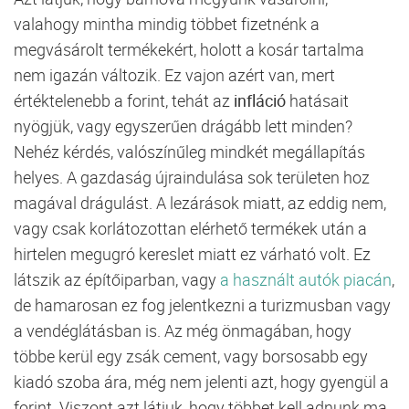
valahogy mintha mindig többet fizetnénk a
megvásárolt termékekért, holott a kosár tartalma
nem igazán változik. Ez vajon azért van, mert
értéktelenebb a forint, tehát az
infláció
hatásait
nyögjük, vagy egyszerűen drágább lett minden?
Nehéz kérdés, valószínűleg mindkét megállapítás
helyes. A gazdaság újraindulása sok területen hoz
magával drágulást. A lezárások miatt, az eddig nem,
vagy csak korlátozottan elérhető termékek után a
hirtelen megugró kereslet miatt ez várható volt. Ez
látszik az építőiparban, vagy
a használt autók piacán
,
de hamarosan ez fog jelentkezni a turizmusban vagy
a vendéglátásban is. Az még önmagában, hogy
többe kerül egy zsák cement, vagy borsosabb egy
kiadó szoba ára, még nem jelenti azt, hogy gyengül a
forint. Viszont azt látjuk, hogy többet kell adnunk ma