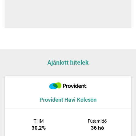
Ajánlott hitelek
Provident Havi Kölcsön
THM
Futamidő
30,2%
36 hó