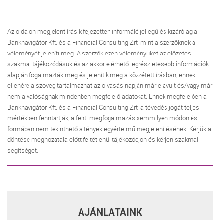
Az oldalon megjelent írás kifejezetten informáló jellegű és kizárólag a
Banknavigátor Kft. és a Financial Consulting Zrt. mint a szerzőknek a
véleményét jeleníti meg. A szerzők ezen véleményüket az előzetes
szakmai tájékozódásuk és az akkor elérhető legrészletesebb információk
alapján fogalmazták meg és jelenítik meg a közzétett írásban, ennek
ellenére a szöveg tartalmazhat az olvasás napján már elavult és/vagy már
nem a valóságnak mindenben megfelelő adatokat. Ennek megfelelően a
Banknavigátor Kft. és a Financial Consulting Zrt. a tévedés jogát teljes
mértékben fenntartják, a fenti megfogalmazás semmilyen módon és
formában nem tekinthető a tények egyértelmű megjelenítésének. Kérjük a
döntése meghozatala előtt feltétlenül tájékozódjon és kérjen szakmai
segítséget.
AJÁNLATAINK