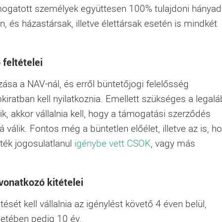
mogatott személyek együttesen 100% tulajdoni hányad
n, és házastársak, illetve élettársak esetén is mindkét
feltételei
ása a NAV-nál, és erről büntetőjogi felelősség
okiratban kell nyilatkoznia. Emellett szükséges a legal
ik, akkor vállalnia kell, hogy a támogatási szerződés
álik. Fontos még a büntetlen előélet, illetve az is, h
ték jogosulatlanul
igénybe vett CSOK
, vagy más
onatkozó kitételei
t kell vállalnia az igénylést követő 4 éven belül,
etében pedig 10 év.