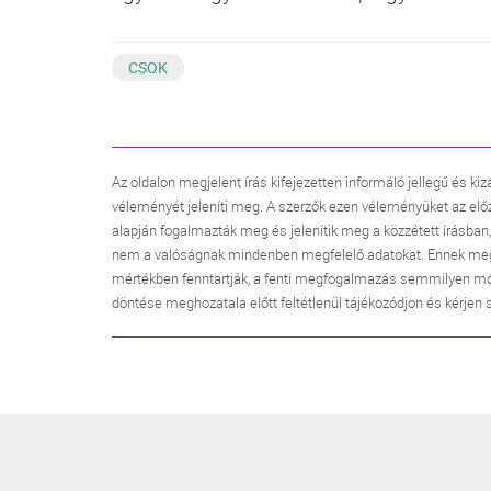
CSOK
Az oldalon megjelent írás kifejezetten informáló jellegű és kiz
véleményét jeleníti meg. A szerzők ezen véleményüket az elő
alapján fogalmazták meg és jelenítik meg a közzétett írásban
nem a valóságnak mindenben megfelelő adatokat. Ennek megfele
mértékben fenntartják, a fenti megfogalmazás semmilyen mó
döntése meghozatala előtt feltétlenül tájékozódjon és kérjen