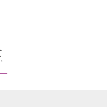
ár
es
 a