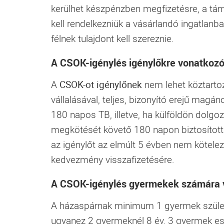
kerülhet készpénzben megfizetésre, a tá
kell rendelkezniük a vásárlandó ingatlanba
félnek tulajdont kell szereznie.
A CSOK-igénylés igénylőkre vonatkozó 
A
CSOK-ot igénylőnek
nem lehet köztartoz
vállalásával, teljes, bizonyító erejű magán
180 napos TB, illetve, ha külföldön dolgoz
megkötését követő 180 napon biztosítottá v
az igénylőt az elmúlt 5 évben nem kötelez
kedvezmény visszafizetésére.
A CSOK-igénylés gyermekek számára v
A házaspárnak minimum 1 gyermek születésé
ugyanez 2 gyermeknél 8 év, 3 gyermek es