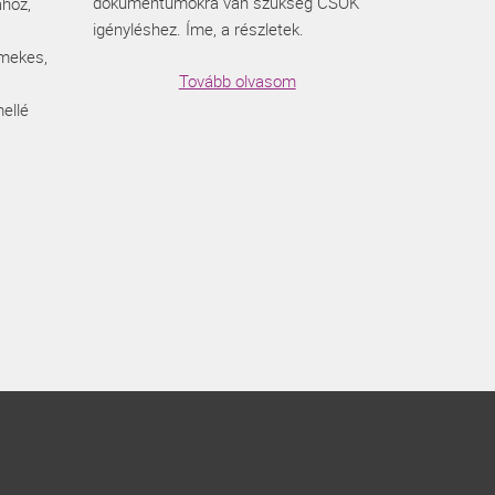
dokumentumokra van szükség CSOK
ához,
igényléshez. Íme, a részletek.
rmekes,
Tovább olvasom
ellé