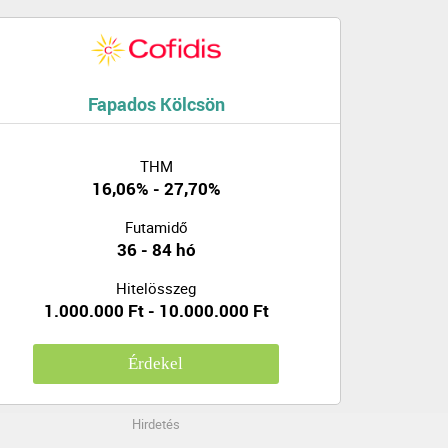
Fapados Kölcsön
THM
16,06% - 27,70%
Futamidő
36 - 84 hó
Hitelösszeg
1.000.000 Ft - 10.000.000 Ft
Érdekel
Hirdetés