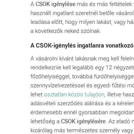
A
CSOK igénylése
más és más feltételek t
használt ingatlant szeretnél belőle vásár
leadása előtt, hogy milyen lakást, vagy h
a következők neked szólnak.
A CSOK-igénylés ingatlanra vonatkozó 
A vásárolni kívánt lakásnak meg kell felel
rendelkeznie kell legalább egy 12 négyze
főzőhelyiséggel, továbbá fürdőhelyiséggel, 
szennyvízelvezetéssel és egyedi fűtési 
lehet
osztatlan közös tulajdon
, illetve ha
adásvételi szerződés aláírása és a kérel
érdemesebb ennél gyorsabban megoldani,
lehetőség a
CSOK igénylésére
. Az eladó 
kizárólag más természetes személy vagy 