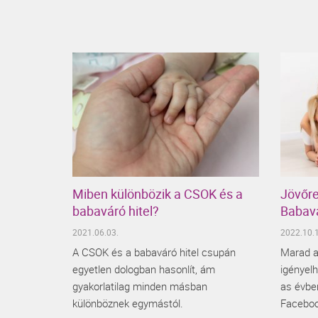
Miben különbözik a CSOK és a
Jövőre
babaváró hitel?
Babavá
2021.06.03.
2022.10.1
A CSOK és a babaváró hitel csupán
Marad a
egyetlen dologban hasonlít, ám
igényel
gyakorlatilag minden másban
as évben
különböznek egymástól.
Faceboo