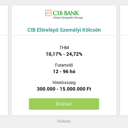
CIB Előrelépő Személyi Kölcsön
THM
10,17% - 24,72%
Futamidő
12 - 96 hó
Hitelösszeg
300.000 - 15.000.000 Ft
Érdekel
Hirdetés