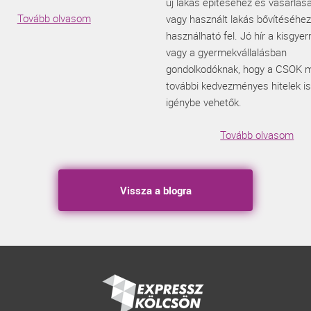
új lakás építéséhez és vásárlás
Tovább olvasom
vagy használt lakás bővítéséhez
használható fel. Jó hír a kisgye
vagy a gyermekvállalásban
gondolkodóknak, hogy a CSOK m
további kedvezményes hitelek is
igénybe vehetők.
Tovább olvasom
Vissza a blogra