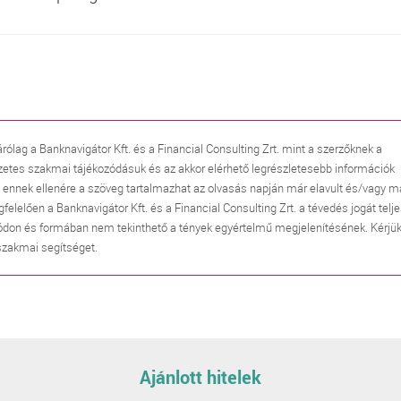
árólag a Banknavigátor Kft. és a Financial Consulting Zrt. mint a szerzőknek a
zetes szakmai tájékozódásuk és az akkor elérhető legrészletesebb információk
, ennek ellenére a szöveg tartalmazhat az olvasás napján már elavult és/vagy m
lően a Banknavigátor Kft. és a Financial Consulting Zrt. a tévedés jogát telj
don és formában nem tekinthető a tények egyértelmű megjelenítésének. Kérjük
 szakmai segítséget.
Ajánlott hitelek