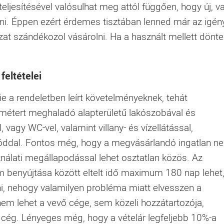
eljesítésével valósulhat meg attól függően, hogy új, v
olni. Éppen ezért érdemes tisztában lenned már az igén
ázat szándékozol vásárolni. Ha a használt mellett dönte
feltételei
nie a rendeletben leírt követelményeknek, tehát
tmétert meghaladó alapterületű lakószobával és
vagy WC-vel, valamint villany- és vízellátással,
móddal. Fontos még, hogy a megvásárlandó ingatlan n
sználati megállapodással lehet osztatlan közös. Az
em benyújtása között eltelt idő maximum 180 nap lehet
 nehogy valamilyen probléma miatt elvesszen a
nem lehet a vevő cége, sem közeli hozzátartozója,
cég. Lényeges még, hogy a vételár legfeljebb 10%-a