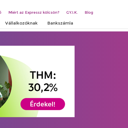
ő
Miért az Expressz kölcsön?
GY.I.K.
Blog
Vállalkozóknak
Bankszámla