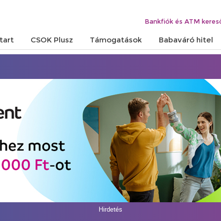
Bankfiók és ATM keres
tart
CSOK Plusz
Támogatások
Babaváró hitel
Hirdetés