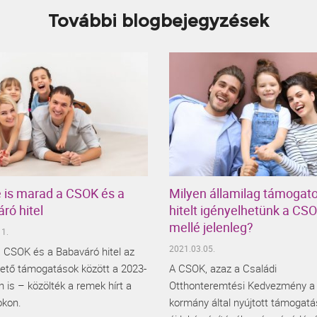
További blogbejegyzések
 is marad a CSOK és a
Milyen államilag támogato
ró hitel
hitelt igényelhetünk a CS
mellé jelenleg?
1.
2021.03.05.
 CSOK és a Babaváró hitel az
hető támogatások között a 2023-
A CSOK, azaz a Családi
 is – közölték a remek hírt a
Otthonteremtési Kedvezmény a
kon.
kormány által nyújtott támogatá