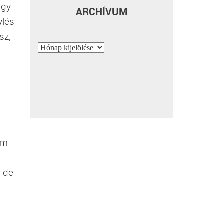
agy
ARCHÍVUM
ylés
sz,
Archívum
em
, de