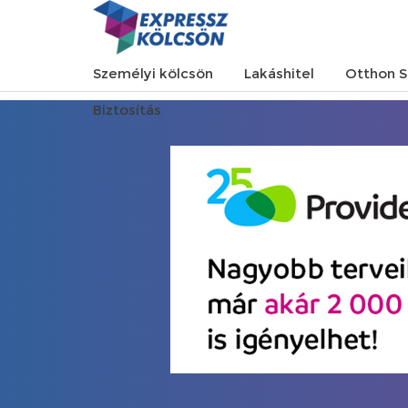
Személyi kölcsön
Lakáshitel
Otthon S
Biztosítás