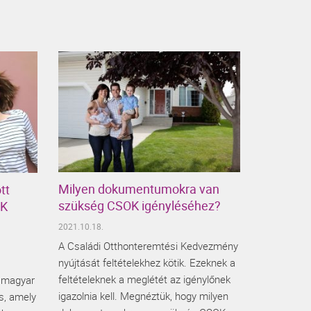
Milyen dokumentumokra van
tt
szükség CSOK igényléséhez?
OK
2021.10.18.
A Családi Otthonteremtési Kedvezmény
nyújtását feltételekhez kötik. Ezeknek a
feltételeknek a meglétét az igénylőnek
 magyar
igazolnia kell. Megnéztük, hogy milyen
s, amely