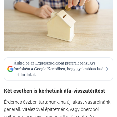
Állítsd be az Expresszkölcsönt preferált pénzügyi
forrásként a Google Keresőben, hogy gyakrabban lásd
tartalmainkat.
Két esetben is kérhetünk áfa-visszatérítést
Érdemes észben tartanunk, ha új lakást vásárolnánk,
generálkivitelezővel építtetnénk, vagy önerőből
építenénk, hogy visszaigényelhető az áfa. Az