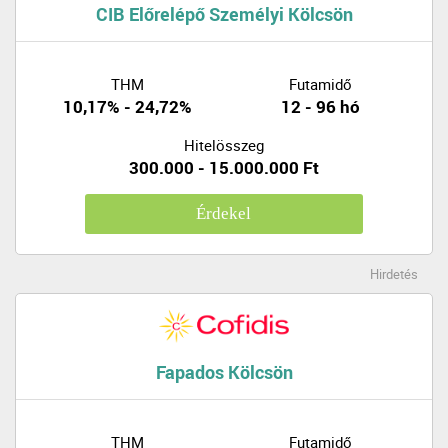
CIB Előrelépő Személyi Kölcsön
THM
Futamidő
10,17% - 24,72%
12 - 96 hó
Hitelösszeg
300.000 - 15.000.000 Ft
Érdekel
Hirdetés
Fapados Kölcsön
THM
Futamidő