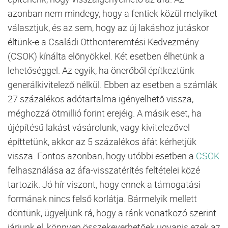
azonban nem mindegy, hogy a fentiek közül melyiket
választjuk, és az sem, hogy az új lakáshoz jutáskor
éltünk-e a Családi Otthonteremtési Kedvezmény
(CSOK) kínálta előnyökkel. Két esetben élhetünk a
lehetőséggel. Az egyik, ha önerőből építkeztünk
generálkivitelező nélkül. Ebben az esetben a számlák
27 százalékos adótartalma igényelhető vissza,
méghozzá ötmillió forint erejéig. A másik eset, ha
újépítésű lakást vásárolunk, vagy kivitelezővel
építtetünk, akkor az 5 százalékos áfát kérhetjük
vissza. Fontos azonban, hogy utóbbi esetben a
CSOK
felhasználása az áfa-visszatérítés feltételei közé
tartozik. Jó hír viszont, hogy ennek a támogatási
formának nincs felső korlátja. Bármelyik mellett
döntünk, ügyeljünk rá, hogy a ránk vonatkozó szerint
járjunk el, könnyen összekeverhetőek ugyanis ezek az