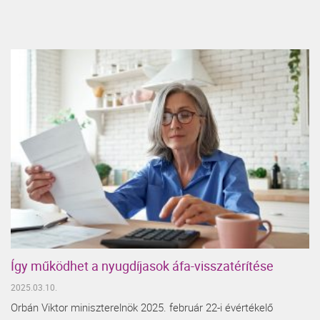
Így működhet a nyugdíjasok áfa-visszatérítése
2025.03.10.
Orbán Viktor miniszterelnök 2025. február 22-i évértékelő