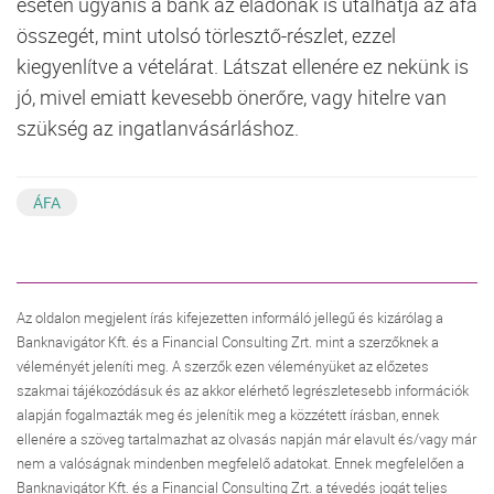
esetén ugyanis a bank az eladónak is utalhatja az áfa
összegét, mint utolsó törlesztő-részlet, ezzel
kiegyenlítve a vételárat. Látszat ellenére ez nekünk is
jó, mivel emiatt kevesebb önerőre, vagy hitelre van
szükség az ingatlanvásárláshoz.
ÁFA
Az oldalon megjelent írás kifejezetten informáló jellegű és kizárólag a
Banknavigátor Kft. és a Financial Consulting Zrt. mint a szerzőknek a
véleményét jeleníti meg. A szerzők ezen véleményüket az előzetes
szakmai tájékozódásuk és az akkor elérhető legrészletesebb információk
alapján fogalmazták meg és jelenítik meg a közzétett írásban, ennek
ellenére a szöveg tartalmazhat az olvasás napján már elavult és/vagy már
nem a valóságnak mindenben megfelelő adatokat. Ennek megfelelően a
Banknavigátor Kft. és a Financial Consulting Zrt. a tévedés jogát teljes