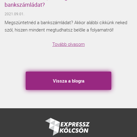
bankszámládat?
2021.09.01.
Megszüntetnéd a bankszámládat? Akkor alábbi cikkünk neked
szól, hiszen mindent megtudhatsz belőle a folyamatról!
Tovább olvasom
Vissza a blogra