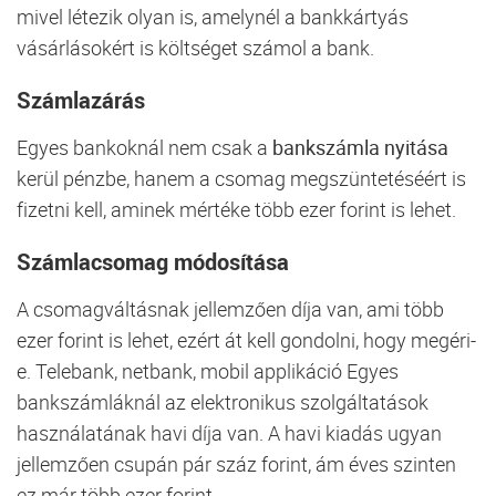
mivel létezik olyan is, amelynél a bankkártyás
vásárlásokért is költséget számol a bank.
Számlazárás
Egyes bankoknál nem csak a
bankszámla nyitása
kerül pénzbe, hanem a csomag megszüntetéséért is
fizetni kell, aminek mértéke több ezer forint is lehet.
Számlacsomag módosítása
A csomagváltásnak jellemzően díja van, ami több
ezer forint is lehet, ezért át kell gondolni, hogy megéri-
e. Telebank, netbank, mobil applikáció Egyes
bankszámláknál az elektronikus szolgáltatások
használatának havi díja van. A havi kiadás ugyan
jellemzően csupán pár száz forint, ám éves szinten
ez már több ezer forint.