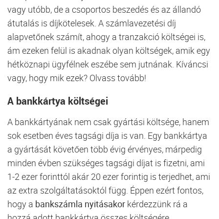
vagy utóbb, de a csoportos beszedés és az állandó
átutalás is díjkötelesek. A számlavezetési díj
alapvetőnek számít, ahogy a tranzakció költségei is,
ám ezeken felül is akadnak olyan költségek, amik egy
hétköznapi ügyfélnek eszébe sem jutnának. Kíváncsi
vagy, hogy mik ezek? Olvass tovább!
A bankkártya költségei
A bankkártyának nem csak gyártási költsége, hanem
sok esetben éves tagsági díja is van. Egy bankkártya
a gyártását követően több évig érvényes, márpedig
minden évben szükséges tagsági díjat is fizetni, ami
1-2 ezer forinttól akár 20 ezer forintig is terjedhet, ami
az extra szolgáltatásoktól függ. Éppen ezért fontos,
hogy a
bankszámla nyitásakor
kérdezzünk rá a
hozzá adott bankkártya összes költségére.