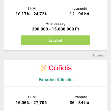
THM
Futamidő
10,17% - 24,72%
12 - 96 hó
Hitelösszeg
300.000 - 15.000.000 Ft
Érdekel
Hirdetés
Fapados Kölcsön
THM
Futamidő
16,06% - 27,70%
36 - 84 hó