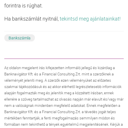
forintra is rúghat.
Ha bankszámlát nyitnál,
tekintsd meg ajánlatainkat!
Bankszámla
Az oldalon megjelent írás kifejezetten informáló jellegű és kizárólag a
Banknavigátor Kft. és a Financial Consulting Zrt. mint a szerzőknek a
véleményét jeleníti meg. A szerzők ezen véleményüket az előzetes
szakmai tájékozódásuk és az akkor elérhető legrészletesebb információk
alapján fogalmazták meg és jelenítik meg a közzétett írásban, ennek
ellenére a szöveg tartalmazhat az olvasás napján már elavult és/vagy már
nem a valóságnak mindenben megfelelő adatokat. Ennek megfelelően a
Banknavigátor Kft. és a Financial Consulting Zrt. a tévedés jogát teljes
mértékben fenntartják, a fenti megfogalmazás semmilyen módon és
formában nem tekinthető a tények egyértelmű megjelenítésének. Kérjük a