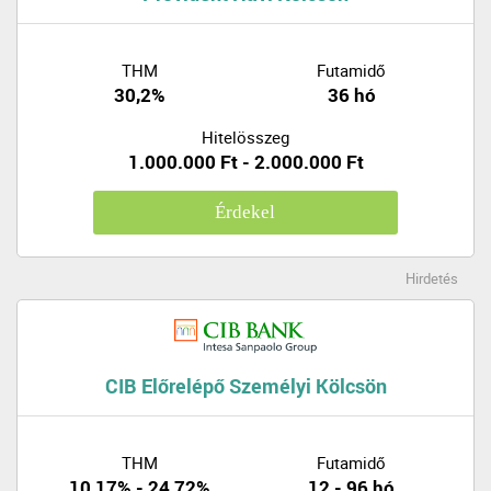
THM
Futamidő
30,2%
36 hó
Hitelösszeg
1.000.000 Ft - 2.000.000 Ft
Érdekel
Hirdetés
CIB Előrelépő Személyi Kölcsön
THM
Futamidő
10,17% - 24,72%
12 - 96 hó