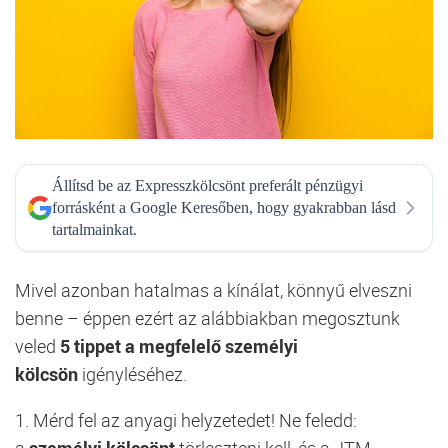
Állítsd be az Expresszkölcsönt preferált pénzügyi
forrásként a Google Keresőben, hogy gyakrabban lásd
tartalmainkat.
Mivel azonban hatalmas a kínálat, könnyű elveszni
benne – éppen ezért az alábbiakban megosztunk
veled
5 tippet a megfelelő személyi
kölcsön
igényléséhez.
1.
Mérd fel az anyagi helyzetedet!
Ne feledd:
a
személyi kölcsönt
törleszteni kell, és a JTM