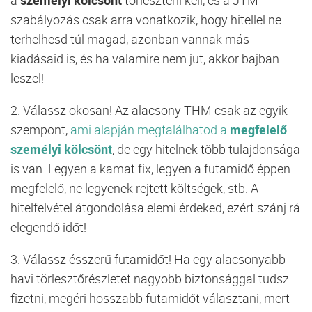
szabályozás csak arra vonatkozik, hogy hitellel ne
terhelhesd túl magad, azonban vannak más
kiadásaid is, és ha valamire nem jut, akkor bajban
leszel!
2.
Válassz okosan!
Az alacsony THM csak az egyik
szempont,
ami alapján megtalálhatod a
megfelelő
személyi kölcsönt
, de egy hitelnek több tulajdonsága
is van. Legyen a kamat fix, legyen a futamidő éppen
megfelelő, ne legyenek rejtett költségek, stb. A
hitelfelvétel átgondolása elemi érdeked, ezért szánj rá
elegendő időt!
3.
Válassz ésszerű futamidőt!
Ha egy alacsonyabb
havi törlesztőrészletet nagyobb biztonsággal tudsz
fizetni, megéri hosszabb futamidőt választani, mert