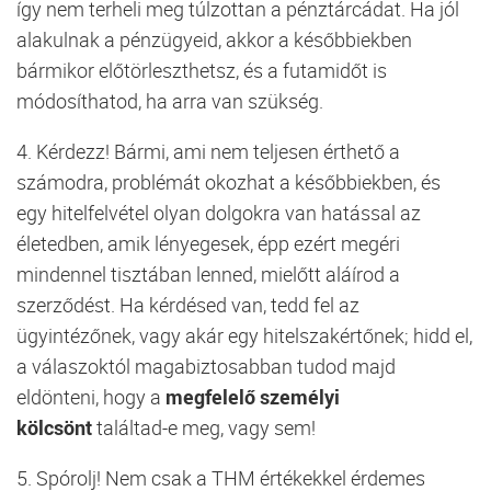
így nem terheli meg túlzottan a pénztárcádat. Ha jól
alakulnak a pénzügyeid, akkor a későbbiekben
bármikor előtörleszthetsz, és a futamidőt is
módosíthatod, ha arra van szükség.
4.
Kérdezz!
Bármi, ami nem teljesen érthető a
számodra, problémát okozhat a későbbiekben, és
egy hitelfelvétel olyan dolgokra van hatással az
életedben, amik lényegesek, épp ezért megéri
mindennel tisztában lenned, mielőtt aláírod a
szerződést. Ha kérdésed van, tedd fel az
ügyintézőnek, vagy akár egy hitelszakértőnek; hidd el,
a válaszoktól magabiztosabban tudod majd
eldönteni, hogy a
megfelelő személyi
kölcsönt
találtad-e meg, vagy sem!
5.
Spórolj!
Nem csak a THM értékekkel érdemes