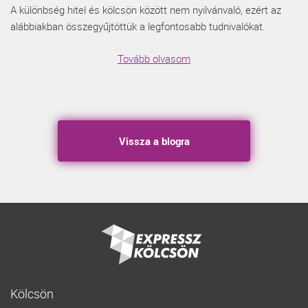
A különbség hitel és kölcsön között nem nyilvánvaló, ezért az
alábbiakban összegyűjtöttük a legfontosabb tudnivalókat.
Tovább olvasom
Vissza a blogra
Kölcsön