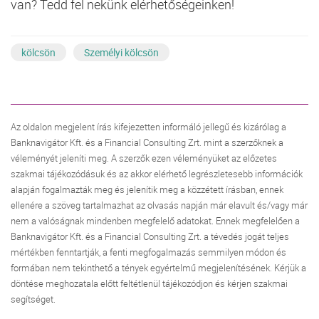
van? Tedd fel nekünk elérhetőségeinken!
kölcsön
Személyi kölcsön
Az oldalon megjelent írás kifejezetten informáló jellegű és kizárólag a
Banknavigátor Kft. és a Financial Consulting Zrt. mint a szerzőknek a
véleményét jeleníti meg. A szerzők ezen véleményüket az előzetes
szakmai tájékozódásuk és az akkor elérhető legrészletesebb információk
alapján fogalmazták meg és jelenítik meg a közzétett írásban, ennek
ellenére a szöveg tartalmazhat az olvasás napján már elavult és/vagy már
nem a valóságnak mindenben megfelelő adatokat. Ennek megfelelően a
Banknavigátor Kft. és a Financial Consulting Zrt. a tévedés jogát teljes
mértékben fenntartják, a fenti megfogalmazás semmilyen módon és
formában nem tekinthető a tények egyértelmű megjelenítésének. Kérjük a
döntése meghozatala előtt feltétlenül tájékozódjon és kérjen szakmai
segítséget.