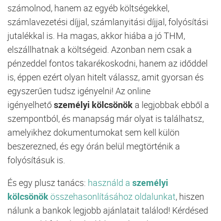
számolnod, hanem az egyéb költségekkel,
számlavezetési díjjal, számlanyitási díjjal, folyósítási
jutalékkal is. Ha magas, akkor hiába a jó THM,
elszállhatnak a költségeid. Azonban nem csak a
pénzeddel fontos takarékoskodni, hanem az időddel
is, éppen ezért olyan hitelt válassz, amit gyorsan és
egyszerűen tudsz igényelni! Az online
igényelhető
személyi kölcsönök
a legjobbak ebből a
szempontból, és manapság már olyat is találhatsz,
amelyikhez dokumentumokat sem kell külön
beszerezned, és egy órán belül megtörténik a
folyósításuk is.
És egy plusz tanács:
használd a
személyi
kölcsönök
összehasonlításához oldalunkat
, hiszen
nálunk a bankok legjobb ajánlatait találod! Kérdésed