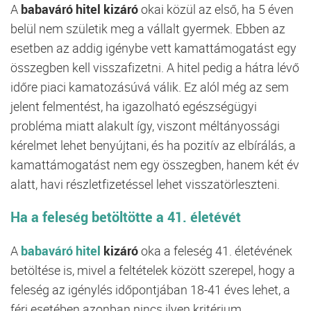
A
babaváró hitel kizáró
okai közül az első, ha 5 éven
belül nem születik meg a vállalt gyermek. Ebben az
esetben az addig igénybe vett kamattámogatást egy
összegben kell visszafizetni. A hitel pedig a hátra lévő
időre piaci kamatozásúvá válik. Ez alól még az sem
jelent felmentést, ha igazolható egészségügyi
probléma miatt alakult így, viszont méltányossági
kérelmet lehet benyújtani, és ha pozitív az elbírálás, a
kamattámogatást nem egy összegben, hanem két év
alatt, havi részletfizetéssel lehet visszatörleszteni.
Ha a feleség betöltötte a 41. életévét
A
babaváró hitel
kizáró
oka a feleség 41. életévének
betöltése is, mivel a feltételek között szerepel, hogy a
feleség az igénylés időpontjában 18-41 éves lehet, a
férj esetében azonban nincs ilyen kritérium.