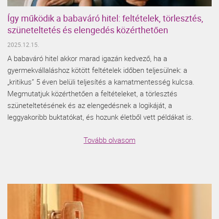
Így működik a babaváró hitel: feltételek, törlesztés,
szüneteltetés és elengedés közérthetően
2025.12.15.
A babaváró hitel akkor marad igazán kedvező, ha a
gyermekvállaláshoz kötött feltételek időben teljesülnek: a
„kritikus” 5 éven belüli teljesítés a kamatmentesség kulcsa.
Megmutatjuk közérthetően a feltételeket, a törlesztés
szüneteltetésének és az elengedésnek a logikáját, a
leggyakoribb buktatókat, és hozunk életből vett példákat is.
Tovább olvasom