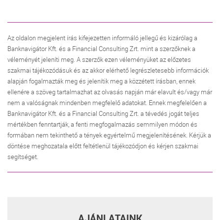
Az oldalon megjelent írás kifejezetten informáló jellegű és kizárólag a
Banknavigátor Kft. és a Financial Consulting Zrt. mint a szerzőknek a
véleményét jeleníti meg. A szerzők ezen véleményüket az előzetes
szakmai tájékozódásuk és az akkor elérhető legrészletesebb információk
alapján fogalmazták meg és jelenítik meg a közzétett írásban, ennek
ellenére a szöveg tartalmazhat az olvasás napján már elavult és/vagy már
nem a valóságnak mindenben megfelelő adatokat. Ennek megfelelően a
Banknavigátor Kft. és a Financial Consulting Zrt. a tévedés jogát teljes
mértékben fenntartják, a fenti megfogalmazás semmilyen módon és
formában nem tekinthető a tények egyértelmű megjelenítésének. Kérjük a
döntése meghozatala előtt feltétlenül tájékozódjon és kérjen szakmai
segítséget.
AJÁNLATAINK