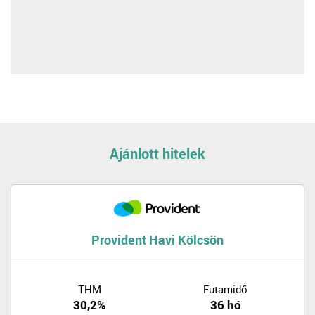
Ajánlott hitelek
Provident Havi Kölcsön
THM
Futamidő
30,2%
36 hó