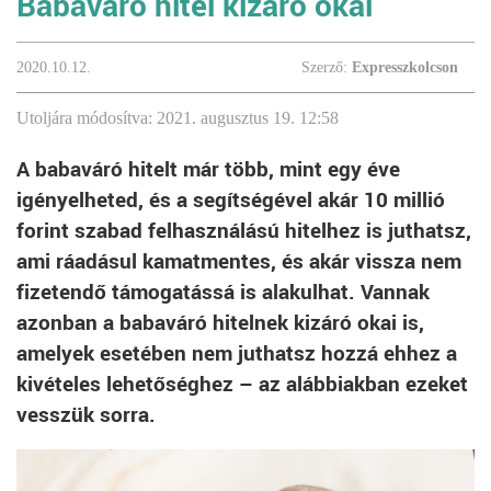
Babaváró hitel kizáró okai
2020.10.12.
Szerző:
Expresszkolcson
Utoljára módosítva: 2021. augusztus 19. 12:58
A babaváró hitelt már több, mint egy éve
igényelheted, és a segítségével akár 10 millió
forint szabad felhasználású hitelhez is juthatsz,
ami ráadásul kamatmentes, és akár vissza nem
fizetendő támogatássá is alakulhat. Vannak
azonban a babaváró hitelnek kizáró okai is,
amelyek esetében nem juthatsz hozzá ehhez a
kivételes lehetőséghez – az alábbiakban ezeket
vesszük sorra.