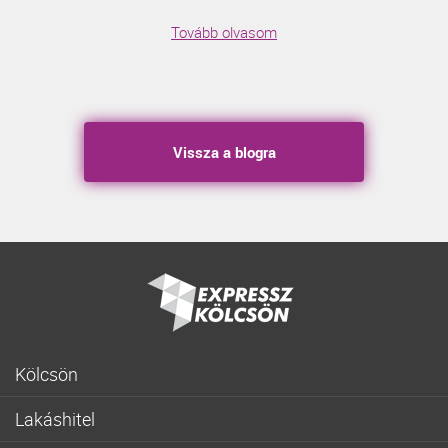
Tovább olvasom
Vissza a blogra
Kölcsön
Gyorskölcsön
Lakáshitel
Fogyasztóbarát személyi hitel
Lakásvásárlás