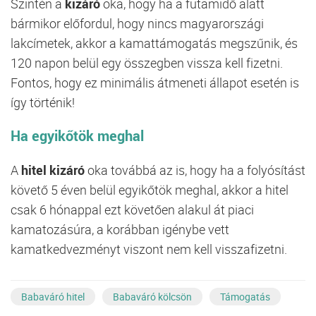
Szintén a
kizáró
oka, hogy ha a futamidő alatt
bármikor előfordul, hogy nincs magyarországi
lakcímetek, akkor a kamattámogatás megszűnik, és
120 napon belül egy összegben vissza kell fizetni.
Fontos, hogy ez minimális átmeneti állapot esetén is
így történik!
Ha egyikőtök meghal
A
hitel kizáró
oka továbbá az is, hogy ha a folyósítást
követő 5 éven belül egyikőtök meghal, akkor a hitel
csak 6 hónappal ezt követően alakul át piaci
kamatozásúra, a korábban igénybe vett
kamatkedvezményt viszont nem kell visszafizetni.
Babaváró hitel
Babaváró kölcsön
Támogatás