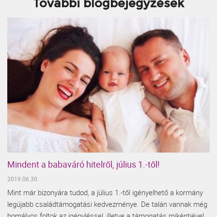
További blogbejegyzések
Mindent a babaváró hitelről, július 1.-től!
2019.06.30.
Mint már bizonyára tudod, a július 1.-től igényelhető a kormány
legújabb családtámogatási kedvezménye. De talán vannak még
homályos foltok az igényléssel, illetve a támogatás mikéntjével