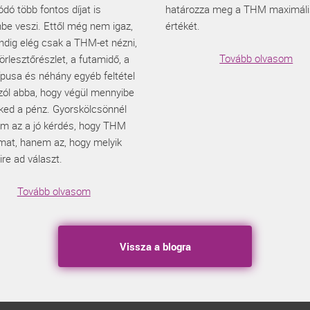
dó több fontos díjat is
határozza meg a THM maximáli
be veszi. Ettől még nem igaz,
értékét.
ndig elég csak a THM-et nézni,
Tovább olvasom
örlesztőrészlet, a futamidő, a
ípusa és néhány egyéb feltétel
zól abba, hogy végül mennyibe
eked a pénz. Gyorskölcsönnél
em az a jó kérdés, hogy THM
mat, hanem az, hogy melyik
re ad választ.
Tovább olvasom
Vissza a blogra