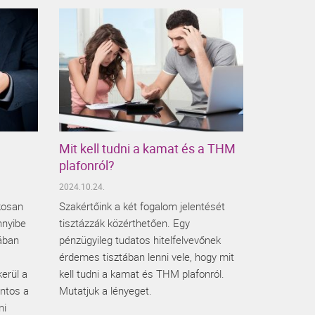
Mit kell tudni a kamat és a THM
plafonról?
2024.10.24.
ékosan
Szakértőink a két fogalom jelentését
nnyibe
tisztázzák közérthetően. Egy
sában
pénzügyileg tudatos hitelfelvevőnek
érdemes tisztában lenni vele, hogy mit
erül a
kell tudni a kamat és THM plafonról.
ontos a
Mutatjuk a lényeget.
mi