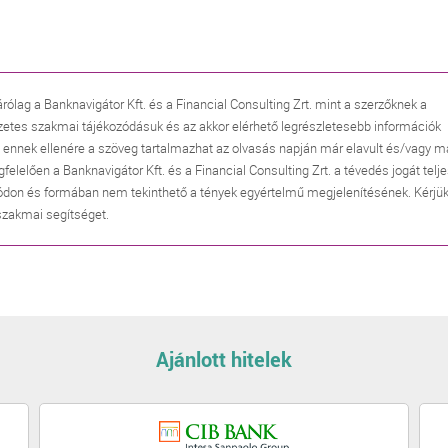
árólag a Banknavigátor Kft. és a Financial Consulting Zrt. mint a szerzőknek a
zetes szakmai tájékozódásuk és az akkor elérhető legrészletesebb információk
, ennek ellenére a szöveg tartalmazhat az olvasás napján már elavult és/vagy m
lően a Banknavigátor Kft. és a Financial Consulting Zrt. a tévedés jogát telj
don és formában nem tekinthető a tények egyértelmű megjelenítésének. Kérjük
 szakmai segítséget.
Ajánlott hitelek