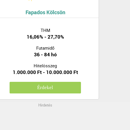
Fapados Kölcsön
THM
16,06% - 27,70%
Futamidő
36 - 84 hó
Hitelösszeg
1.000.000 Ft - 10.000.000 Ft
Érdekel
Hirdetés