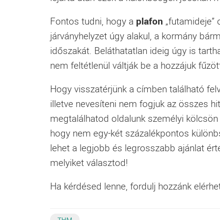
Fontos tudni, hogy a
plafon
„futamideje” 
járványhelyzet úgy alakul, a kormány bár
időszakát. Beláthatatlan ideig úgy is tart
nem feltétlenül váltják be a hozzájuk fűzö
Hogy visszatérjünk a címben található fe
illetve nevesíteni nem fogjuk az összes hit
megtalálhatod oldalunk személyi kölcsön m
hogy nem egy-két százalékpontos különbs
lehet a legjobb és legrosszabb ajánlat ér
melyiket választod!
Ha kérdésed lenne, fordulj hozzánk elérh
THM