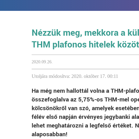
Nézzük meg, mekkora a kü
THM plafonos hitelek közöt
2020.09.26.
Utoljára módosítva: 2020. október 17. 00:11
Ha még nem hallottál volna a THM-plafo
összefoglalva az 5,75%-os THM-mel ope
kölcsönökről van szó, amelyek esetében
félév első napján érvényes jegybanki a
lehet meghatározni a legfelső értéket.
alaposabban!