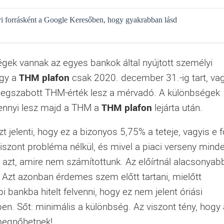
gyi forrásként a Google Keresőben, hogy gyakrabban lásd
égek vannak az egyes bankok által nyújtott személyi
ogy a
THM plafon
csak 2020. december 31.-ig tart, va
 megszabott THM-érték lesz a mérvadó. A különbségek
ennyi lesz majd a THM a
THM plafon
lejárta után.
t jelenti, hogy ez a bizonyos 5,75% a teteje, vagyis e f
iszont probléma nélkül, és mivel a piaci verseny mind
e azt, amire nem számítottunk. Az előírtnál alacsonyab
! Azt azonban érdemes szem előtt tartani, mielőtt
 bankba hitelt felvenni, hogy ez nem jelent óriási
ben. Sőt: minimális a különbség. Az viszont tény, hogy 
 megnőhetnek!