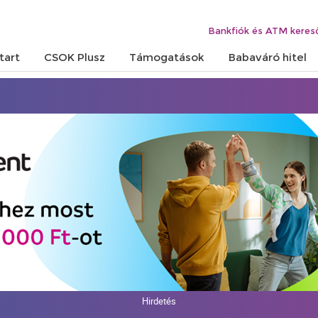
Bankfiók és ATM keres
tart
CSOK Plusz
Támogatások
Babaváró hitel
Hirdetés