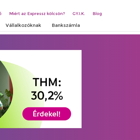
ő
Miért az Expressz kölcsön?
GY.I.K.
Blog
Vállalkozóknak
Bankszámla