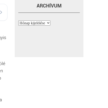
ARCHÍVUM
Archívum
gyis
ölé
en
b
a