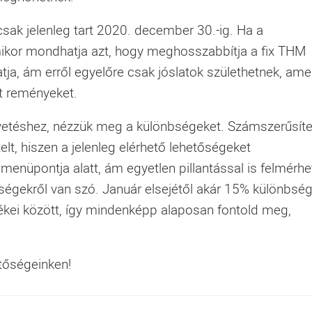
csak jelenleg tart 2020. december 30.-ig. Ha a
mikor mondhatja azt, hogy meghosszabbítja a fix THM
hatja, ám erről egyelőre csak jóslatok születhetnek, ame
tt reményeket.
lvetéshez, nézzük meg a különbségeket. Számszerűsíte
elt, hiszen a jelenleg elérhető lehetőségeket
enüpontja alatt, ám egyetlen pillantással is felmérhe
égekről van szó. Január elsejétől akár 15% különbség
tékei között, így mindenképp alaposan fontold meg,
etőségeinken!