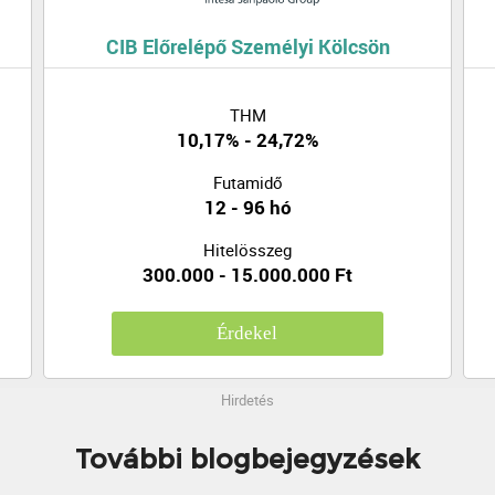
CIB Előrelépő Személyi Kölcsön
THM
10,17% - 24,72%
Futamidő
12 - 96 hó
Hitelösszeg
300.000 - 15.000.000 Ft
Érdekel
Hirdetés
További blogbejegyzések