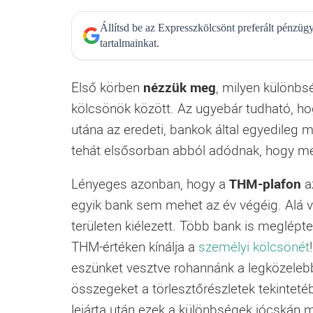
Állítsd be az Expresszkölcsönt preferált pénzü
tartalmainkat.
Első körben
nézzük meg
, milyen különbs
kölcsönök között. Az ugyebár tudható, h
utána az eredeti, bankok által egyedileg
tehát elsősorban abból adódnak, hogy m
Lényeges azonban, hogy a
THM-plafon
az
egyik bank sem mehet az év végéig. Alá v
területen kiélezett. Több bank is meglépt
THM-értéken kínálja a
személyi kölcsönét
eszünket vesztve rohannánk a legközelebbi
összegeket a törlesztőrészletek tekinteté
lejárta után ezek a különbségek jócskán