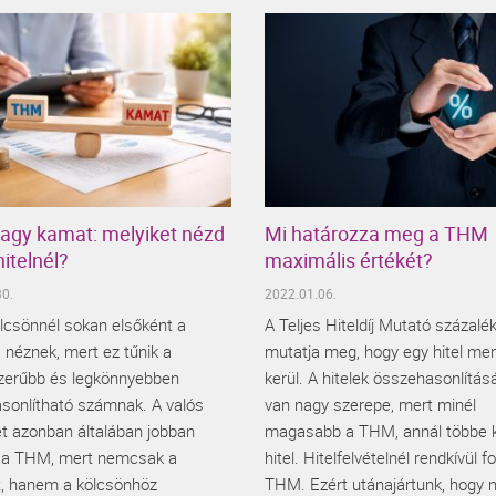
gy kamat: melyiket nézd
Mi határozza meg a THM
hitelnél?
maximális értékét?
0.
2022.01.06.
lcsönnél sokan elsőként a
A Teljes Hiteldíj Mutató százal
 néznek, mert ez tűnik a
mutatja meg, hogy egy hitel me
zerűbb és legkönnyebben
kerül. A hitelek összehasonlítá
sonlítható számnak. A valós
van nagy szerepe, mert minél
et azonban általában jobban
magasabb a THM, annál többe k
 a THM, mert nemcsak a
hitel. Hitelfelvételnél rendkívül f
, hanem a kölcsönhöz
THM. Ezért utánajártunk, hogy 