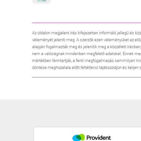
Az oldalon megjelent írás kifejezetten informáló jellegű és kiz
véleményét jeleníti meg. A szerzők ezen véleményüket az elő
alapján fogalmazták meg és jelenítik meg a közzétett írásban
nem a valóságnak mindenben megfelelő adatokat. Ennek megfele
mértékben fenntartják, a fenti megfogalmazás semmilyen mó
döntése meghozatala előtt feltétlenül tájékozódjon és kérjen