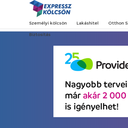
Személyi kölcsön
Lakáshitel
Otthon S
Biztosítás