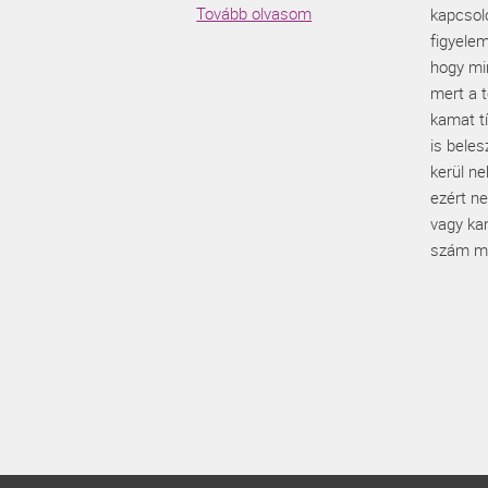
Tovább olvasom
kapcsoló
figyelem
hogy mi
mert a t
kamat t
is beles
kerül n
ezért n
vagy ka
szám mi