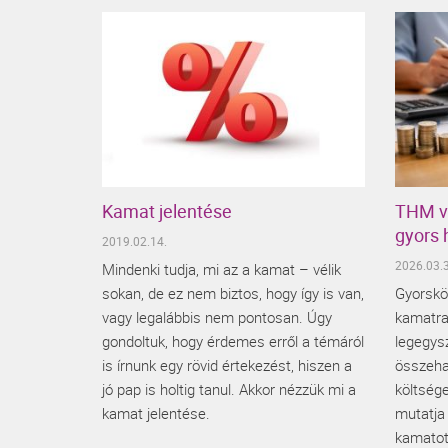
Kamat jelentése
THM va
gyors 
2019.02.14.
2026.03.3
Mindenki tudja, mi az a kamat – vélik
sokan, de ez nem biztos, hogy így is van,
Gyorskö
vagy legalábbis nem pontosan. Úgy
kamatra
gondoltuk, hogy érdemes erről a témáról
legegys
is írnunk egy rövid értekezést, hiszen a
összeha
jó pap is holtig tanul. Akkor nézzük mi a
költség
kamat jelentése.
mutatja
kamatot