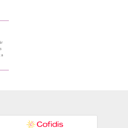
ár
es
 a