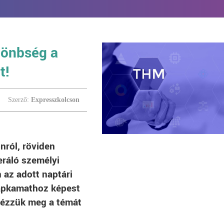
lönbség a
t!
Szerző:
Expresszkolcson
nról, röviden
ráló személyi
 az adott naptári
lapkamathoz képest
 Nézzük meg a témát